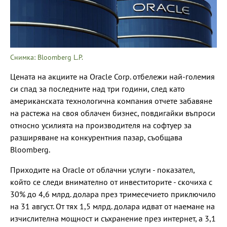
Снимка: Bloomberg L.P.
Цената на акциите на Oracle Corp. отбележи най-големия
си спад за последните над три години, след като
американската технологична компания отчете забавяне
на растежа на своя облачен бизнес, повдигайки въпроси
относно усилията на производителя на софтуер за
разширяване на конкурентния пазар, съобщава
Bloomberg.
Приходите на Oracle от облачни услуги - показател,
който се следи внимателно от инвеститорите - скочиха с
30% до 4,6 млрд. долара през тримесечието приключило
на 31 август. От тях 1,5 млрд. долара идват от наемане на
изчислителна мощност и съхранение през интернет, а 3,1