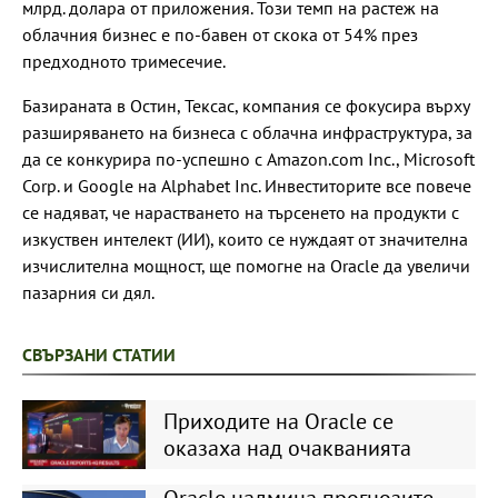
млрд. долара от приложения. Този темп на растеж на
облачния бизнес е по-бавен от скока от 54% през
предходното тримесечие.
Базираната в Остин, Тексас, компания се фокусира върху
разширяването на бизнеса с облачна инфраструктура, за
да се конкурира по-успешно с Amazon.com Inc., Microsoft
Corp. и Google на Alphabet Inc. Инвеститорите все повече
се надяват, че нарастването на търсенето на продукти с
изкуствен интелект (ИИ), които се нуждаят от значителна
изчислителна мощност, ще помогне на Oracle да увеличи
пазарния си дял.
СВЪРЗАНИ СТАТИИ
Приходите на Oracle се
оказаха над очакванията