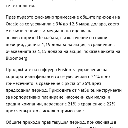
се технология.
През първото фискално тримесечие общите приходи на
Oracle са се увеличили с 9% до 12,5 млрд. долара, което
е в съответствие със медианната оценка на
анализаторите. Печалбата, с изключение на някои
позиции, достига 1,19 долара на акция, в сравнение с
очакванията за 1,15 долара на акция, показва анкета на
Bloomberg.
Продажбите на софтуера Fusion за управление на
корпоративни финанси са се увеличили с 21% през
тримесечието, в сравнение с ръста от 26% през
предходния период. Приходите от NetSuite, инструменти
за корпоративно планиране, насочени към малки и
средни компании, нарастват с 21% в сравнение с 22%
през четвъртото фискално тримесечие.
Общите приходи през текущия период, приключващ в