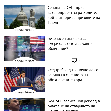
Сенатът на САЩ прие
законопроект за разходите,
който игнорира призивите на
Тръмп
преди 20 часа
Безопасен актив ли са
американските държавни
облигации?
2
преди 21 часа
Фед трябва да започне да се
вслушва в мнението на
обикновените хора
преди 24 часа
S&P 500 записа нов рекорд в
очакване на отварянето на
Ормузкия проток