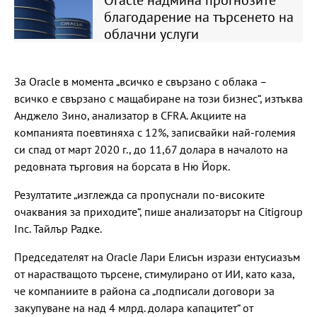
Oracle надмина прогнозите
благодарение на търсенето на
облачни услуги
За Oracle в момента „всичко е свързано с облака –
всичко е свързано с мащабиране на този бизнес“, изтъква
Анджело Зино, анализатор в CFRA. Акциите на
компанията поевтиняха с 12%, записвайки най-големия
си спад от март 2020 г., до 11,67 долара в началото на
редовната търговия на борсата в Ню Йорк.
Резултатите „изглежда са пропуснали по-високите
очаквания за приходите“, пише анализаторът на Citigroup
Inc. Тайлър Радке.
Председателят на Oracle Лари Елисън изрази ентусиазъм
от нарастващото търсене, стимулирано от ИИ, като каза,
че компаниите в района са „подписали договори за
закупуване на над 4 млрд. долара капацитет“ от