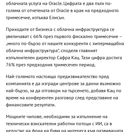
облачната услуга на Oracle. Цифрата е два пъти по-
голяма от отчетената от Oracle в края на предходното
тримесечие, изтъква Елисън.
Приходите от бизнеса с облачна инфраструктура се
увеличават с 66% през първото фискално тримесечие –
„много по-бързо от нашите конкуренти с хипермащабна
облачна инфраструктура“, споделя главният
изпълнителен директор Сафра Кац. Тази цифра достига
76% през предходния тримесечен период.
Най-голямото настоящо предизвикателство пред
компанията е да изгради центрове за данни възможно
най-бързо, за да отговори на търсенето, добавя Кац по
време на конферентен разговор след представяне на
финансовите резултати.
Мощните чипове, необходими за изпълнение на
технически взискателни работни потоци с ИИ, са в
недостиг на фона на бума на интереса към развиващата