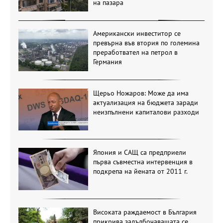
на пазара
Американски инвеститор се
превърна във втория по големина
преработвател на петрол в
Германия
Щерьо Ножаров: Може да има
актуализация на бюджета заради
неизпълнени капиталови разходи
Япония и САЩ са предприели
първа съвместна интервенция в
подкрепа на йената от 2011 г.
Високата раждаемост в България
прикрива задълбочаващата се