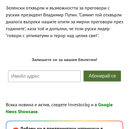
Зеленски отхвърли и възможността за преговори с
руския президент Владимир Путин. "Самият той отхвърли
диалога въпреки нашите опити за мирни преговори през
годините", каза той и допълни, че този руски лидер
"говори с ултиматуми и терор над целия свят".
Всяка новина е актив, следете Investor.bg и в
Google
News Showcase
.
Добави ни в предпочитани източници в