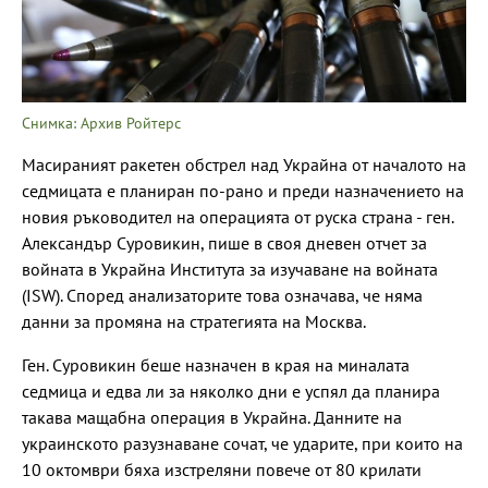
Снимка: Архив Ройтерс
Масираният ракетен обстрел над Украйна от началото на
седмицата е планиран по-рано и преди назначението на
новия ръководител на операцията от руска страна - ген.
Александър Суровикин, пише в своя дневен отчет за
войната в Украйна Института за изучаване на войната
(ISW). Според анализаторите това означава, че няма
данни за промяна на стратегията на Москва.
Ген. Суровикин беше назначен в края на миналата
седмица и едва ли за няколко дни е успял да планира
такава мащабна операция в Украйна. Данните на
украинското разузнаване сочат, че ударите, при които на
10 октомври бяха изстреляни повече от 80 крилати