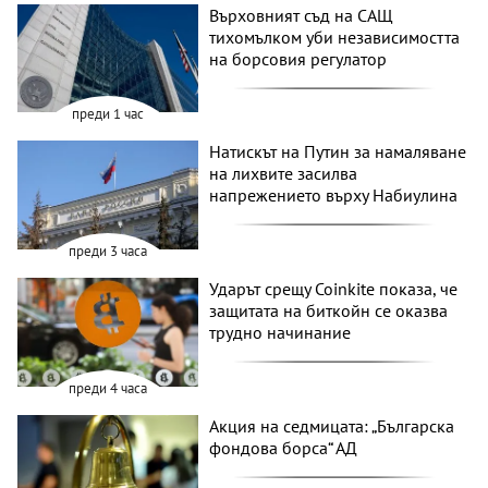
Върховният съд на САЩ
тихомълком уби независимостта
на борсовия регулатор
преди 1 час
Натискът на Путин за намаляване
на лихвите засилва
напрежението върху Набиулина
преди 3 часа
Ударът срещу Coinkite показа, че
защитата на биткойн се оказва
трудно начинание
преди 4 часа
Акция на седмицата: „Българска
фондова борса“ АД