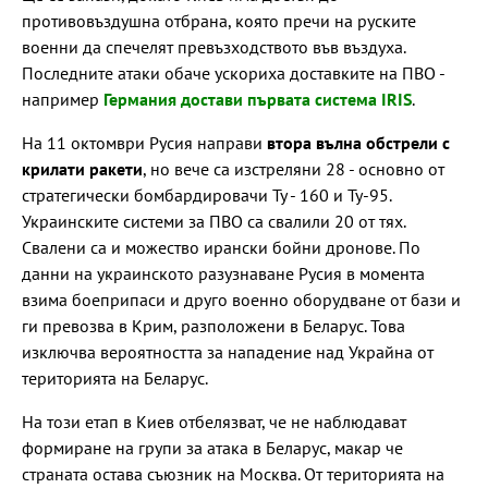
противовъздушна отбрана, която пречи на руските
военни да спечелят превъзходството във въздуха.
Последните атаки обаче ускориха доставките на ПВО -
например
Германия достави първата система IRIS
.
На 11 октомври Русия направи
втора вълна обстрели с
крилати ракети
, но вече са изстреляни 28 - основно от
стратегически бомбардировачи Ту - 160 и Ту-95.
Украинските системи за ПВО са свалили 20 от тях.
Свалени са и можество ирански бойни дронове. По
данни на украинското разузнаване Русия в момента
взима боеприпаси и друго военно оборудване от бази и
ги превозва в Крим, разположени в Беларус. Това
изключва вероятността за нападение над Украйна от
територията на Беларус.
На този етап в Киев отбелязват, че не наблюдават
формиране на групи за атака в Беларус, макар че
страната остава съюзник на Москва. От територията на