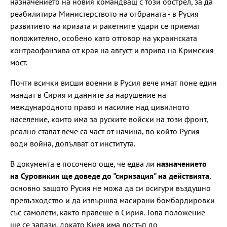
назначението на новия командващ с този обстрел, за да
реабилитира Министерството на отбраната - в Русия
развитието на кризата и ракетните удари се приемат
положително, особено като отговор на украинската
контраофанзива от края на август и взрива на Кримския
мост.
Почти всички висши военни в Русия вече имат поне един
мандат в Сирия и данните за нарушение на
международното право и насилие над цивилното
население, които има за руските войски на този фронт,
реално стават вече са част от начина, по който Русия
води война, допълват от института.
В документа е посочено още, че едва ли
назначението
на Суровикин ще доведе до "сиризация" на действията
,
основно защото Русия не можа да си осигури въздушно
превъзходство и да извършва масирани бомбардировки
със самолети, както правеше в Сирия. Това положение
ще се запази, докато Киев има достъп до