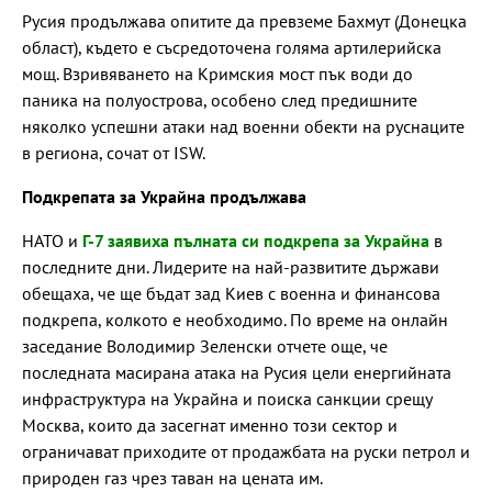
Русия продължава опитите да превземе Бахмут (Донецка
област), където е съсредоточена голяма артилерийска
мощ. Взривяването на Кримския мост пък води до
паника на полуострова, особено след предишните
няколко успешни атаки над военни обекти на руснаците
в региона, сочат от ISW.
Подкрепата за Украйна продължава
НАТО и
Г-7 заявиха пълната си подкрепа за Украйна
в
последните дни. Лидерите на най-развитите държави
обещаха, че ще бъдат зад Киев с военна и финансова
подкрепа, колкото е необходимо. По време на онлайн
заседание Володимир Зеленски отчете още, че
последната масирана атака на Русия цели енергийната
инфраструктура на Украйна и поиска санкции срещу
Москва, които да засегнат именно този сектор и
ограничават приходите от продажбата на руски петрол и
природен газ чрез таван на цената им.