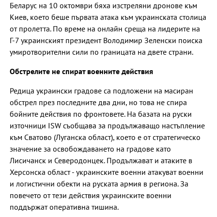
Беларус на 10 октомври бяха изстреляни дронове към
Киев, което беше първата атака към украинската столица
от пролетта. По време на онлайн среща на лидерите на
Г-7 украинският президент Володимир Зеленски поиска
умиротворителни сили по границата на двете страни.
Обстрелите не спират военните действия
Редица украински градове са подложени на масиран
обстрел през последните два дни, но това не спира
бойните действия по фронтовете. На базата на руски
източници ISW съобщава за продължаващо настъпление
към Сватово (Луганска област), което е от стратегическо
значение за освобождаването на градове като
Лисичанск и Северодонцек. Продължават и атаките в
Херсонска област - украинските военни атакуват военни
и логистични обекти на руската армия в региона. За
повечето от тези действия украинските военни
поддържат оперативна тишина.