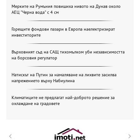
Мерките на Румъния повишиха нивото на Дунав около
АЕЦ "Черна вода" с 4 см
Горещите фондови пазари в Европа наелектризират
инвеститорите
Върховният съд на САЩ тихомълком уби независимостта
на борсовия регулатор
Натискът на Путин за намаляване на лихвите засилва
напрежението върху Набиулина
Климатиците не предлагат най-доброто решение за
охлаждане на градовете