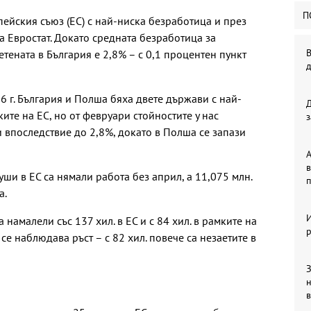
П
пейския съюз (ЕС) с най-ниска безработица и през
а Евростат. Докато средната безработица за
В
четената в България е 2,8% – с 0,1 процентен пункт
6 г. България и Полша бяха двете държави с най-
ите на ЕС, но от февруари стойностите у нас
з
 впоследствие до 2,8%, докато в Полша се запази
А
в
уши в ЕС са нямали работа без април, а 11,075 млн.
п
а.
 намалели със 137 хил. в ЕС и с 84 хил. в рамките на
р
се наблюдава ръст – с 82 хил. повече са незаетите в
З
в