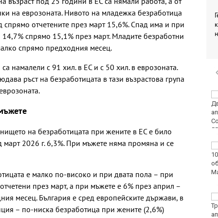
на възраст под 25 години в ЕС са нямали работа, а от
енки на еврозоната. Нивото на младежка безработица
Г
д спрямо отчетените през март 15,6%. Спад има и при
к
– 14,7% спрямо 15,1% през март. Младите безработни
о-малко спрямо предходния месец.
а намалели с 91 хил. в ЕС и с 50 хил. в еврозоната.
юдава ръст на безработицата в тази възрастова група
 еврозоната.
Европа бележи ръст
на случаите на
 мъжете
западнонилска треска
внището на безработицата при жените в ЕС е било
 март 2026 г. 6,3%. При мъжете няма промяна и се
Фестивал на етносите
завладява Варна днес
и утре
тицата е малко по-високо и при двата пола – при
отчетени през март, а при мъжете е 6% през април –
ния месец. България е сред европейските държави, в
30 души са
пострадали при
ция – по-ниска безработица при жените (2,6%)
катастрофи у нас за