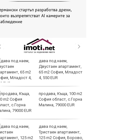
ермански стартъп разработва дрехи,
оито възпрепятстват AI камерите за
наблюдение
дава под наем,
AI
Двустаен апартамент,
за
65 m2 София, Младост
с
4, 550 EUR
к
продава, Къща, 100 m2
ОА
София област, с.Горна
св
Малина, 79000 EUR
сл
О
дава под наем,
За
Тристаен апартамент,
на
125 m2 София, Борово,
ус