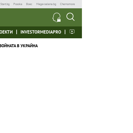
Start.bg
Posoka
Boec
Megavselena.bg
Chernomore
ОЕКТИ
INVESTORMEDIAPRO
ВОЙНАТА В УКРАЙНА