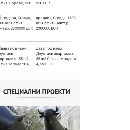
950 EUR
продава, Сграда, 1100
И
m2 София, Център,
гр
2300000 EUR
Ит
ми
дава под наем,
Op
Двустаен апартамент,
ра
55 m2 София, Младост
м
4, 650 EUR
оп
сигурността
СПЕЦИАЛНИ ПРОЕКТИ