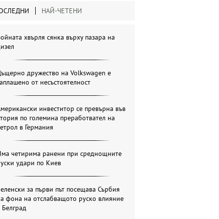
ОСЛЕДНИ
НАЙ-ЧЕТЕНИ
ойната хвърля сянка върху пазара на
дизел
Дъщерно дружество на Volkswagen е
аплашено от несъстоятелност
мерикански инвеститор се превърна във
тория по големина преработвател на
етрол в Германия
Има четирима ранени при среднощните
уски удари по Киев
еленски за първи път посещава Сърбия
на фона на отслабващото руско влияние
 Белград