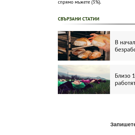
спрямо мъжете (3%).
СВЪРЗАНИ СТАТИИ
В начал
безрабо
Близо 1
работя