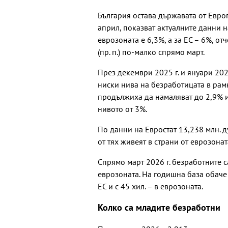
България остава държавата от Евро
април, показват актуалните данни н
еврозоната е 6,3%, а за ЕС – 6%, от
(пр. п.) по-малко спрямо март.
През декември 2025 г. и януари 202
ниски нива на безработицата в рамк
продължиха да намаляват до 2,9% и
нивото от 3%.
По данни на Евростат 13,238 млн. д
от тях живеят в страни от еврозонат
Спрямо март 2026 г. безработните са
еврозоната. На годишна база обаче 
ЕС и с 45 хил. – в еврозоната.
Колко са младите безработни