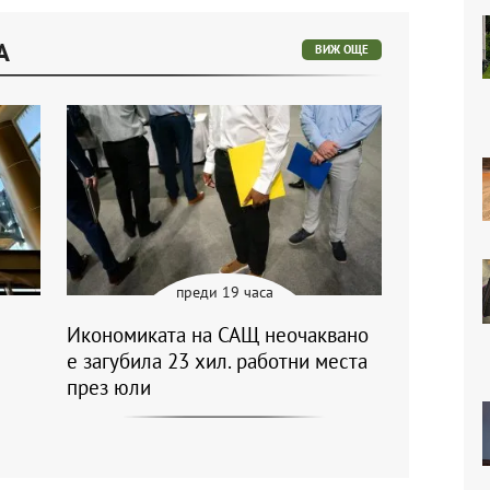
А
ВИЖ ОЩЕ
преди 19 часа
Икономиката на САЩ неочаквано
е загубила 23 хил. работни места
през юли