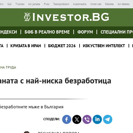
Air
Gol
Tialoto
Az-jenata
Puls
Teenproblem
Automedia
Imoti.net
Rabota
Az-deteto
ИНДЕКСИ
БФБ В РЕАЛНО ВРЕМЕ
ФОРУМ
СПЕЦИАЛНИ ПР
ТА
КРИЗАТА В ИРАН
БЮДЖЕТ 2026
ИЗКУСТВЕН ИНТЕЛЕКТ
 НА ТРУДА
аната с най-ниска безработица
безработните мъже в България
СПОДЕЛИ: