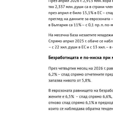
През април 2026 г. 2,913 млн. хора 
тях 2,337 млн. души са в страни чл
през април е било 15,1% в ЕС – спа
преглед на данните за еврозоната 
в България са 11% – с 0,1 пр. п. п
На месечна база незаетите младежи с
Спрямо април 2025 г. обаче се набл
– с 22 хил. души в ЕС и с 13 хил. – в
Безработицата е по-ниска при
През четвъртия месец на 2026 г. ра
6,2% – спад спрямо отчетените пред
запазва нивото от 5,8%.
В еврозоната равнището на безрабо
жените е 6,5% – спад спрямо 6,6%, 
отново спад спрямо 6,1% в предход
които се наблюдава обратна тенден