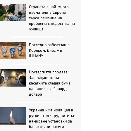
Страната с най-много
наематели в Европа
търси решение на
проблема с недостига на
жилища
Последно забелязан в
Кореком. Днес – в
JULIANY
Носталгията продава:
Завръщането на
касетките следва бума
на винила за 1 млрд.
долара
Украйна има нова цел в
руския тил - трудните за
намиране установки за
балистични ракети