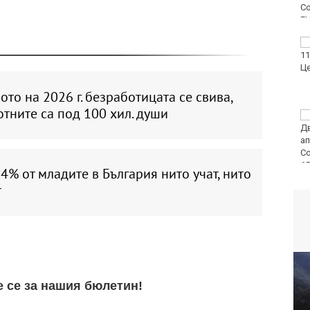
последните 24 часа
Нивото на Дунав
продължава да спада
ото на 2026 г. безработицата се свива,
тните са под 100 хил. души
Варненката Тея
Николова: Ще покажа
най-доброто на
европейското по
плуване в Париж
4% от младите в България нито учат, нито
т