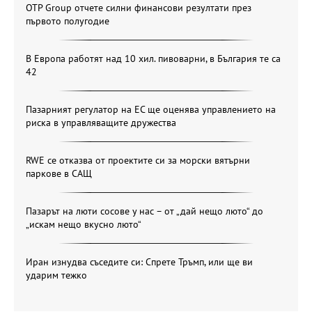
OTP Group отчете силни финансови резултати през
първото полугодие
В Европа работят над 10 хил. пивоварни, в България те са
42
Пазарният регулатор на ЕС ще оценява управлението на
риска в управляващите дружества
RWE се отказва от проектите си за морски вятърни
паркове в САЩ
Пазарът на люти сосове у нас – от „дай нещо люто“ до
„искам нещо вкусно люто“
Иран изнудва съседите си: Спрете Тръмп, или ще ви
ударим тежко