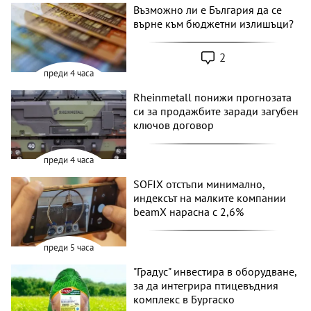
Възможно ли е България да се
върне към бюджетни излишъци?
2
преди 4 часа
Rheinmetall понижи прогнозата
си за продажбите заради загубен
ключов договор
преди 4 часа
SOFIX отстъпи минимално,
индексът на малките компании
beamX нарасна с 2,6%
преди 5 часа
"Градус" инвестира в оборудване,
за да интегрира птицевъдния
комплекс в Бургаско