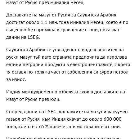
мазут от Русия през миналия месец.
Доставките на мазут от Русия за Саудитска Арабия
достигат около 1,1 млн. тона миналия месец, което е по
същество без промяна в сравнение с юни, показват
данни на LSEG.
Саудитска Арабия се утвърди като водещ вносител на
руски мазут, тъй като страната предпочита да използва
евтини петролни продукти в електроцентралите, с което
тя оставя по-голяма част от собствения си суров петрол
за износ.
Индия междувременно отбеляза скок в доставките на
мазут от Русия през юли.
Според данни на LSEG, доставките на мазут и вакуумен
газьол от Русия към Индия скачат до около 600 000
тона, което е с 65% повече спрямо товарите от юни.
Индийските рафинерии използват мазут и вакуумен