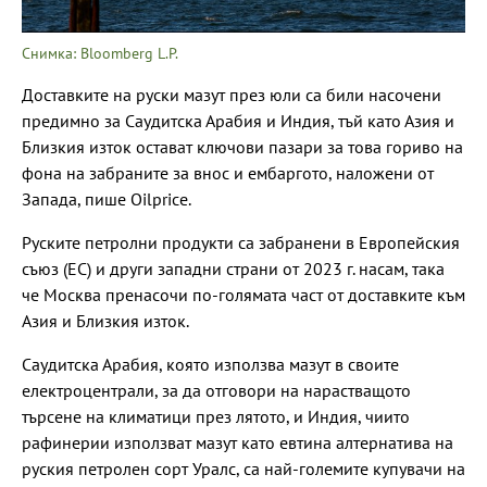
Снимка: Bloomberg L.P.
Доставките на руски мазут през юли са били насочени
предимно за Саудитска Арабия и Индия, тъй като Азия и
Близкия изток остават ключови пазари за това гориво на
фона на забраните за внос и ембаргото, наложени от
Запада, пише Oilprice.
Руските петролни продукти са забранени в Европейския
съюз (ЕС) и други западни страни от 2023 г. насам, така
че Москва пренасочи по-голямата част от доставките към
Азия и Близкия изток.
Саудитска Арабия, която използва мазут в своите
електроцентрали, за да отговори на нарастващото
търсене на климатици през лятото, и Индия, чиито
рафинерии използват мазут като евтина алтернатива на
руския петролен сорт Уралс, са най-големите купувачи на