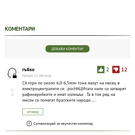
КОМЕНТАРИ
ДОБАВИ КОМЕНТАР
гъбко
2
12
преди 11 месеца
СА гори по около 6,0-6,5млн тона мазут на месец в
1
електроцентралите си . росНАЦИтата нали си затварят
рафинерийките и имат излишък . Та в тоя ред на
мисли си помагат братските народи ...
отговор
Сигнализирай за неуместен коментар