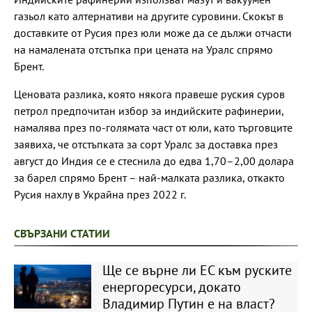
газьол като алтернативи на другите суровини. Скокът в
доставките от Русия през юли може да се дължи отчасти
на намалената отстъпка при цената на Уралс спрямо
Брент.
Ценовата разлика, която някога правеше руския суров
петрол предпочитан избор за индийските рафинерии,
намалява през по-голямата част от юли, като търговците
заявиха, че отстъпката за сорт Уралс за доставка през
август до Индия се е стеснила до едва 1,70–2,00 долара
за барел спрямо Брент – ​​най-малката разлика, откакто
Русия нахлу в Украйна през 2022 г.
СВЪРЗАНИ СТАТИИ
Ще се върне ли ЕС към руските
енергоресурси, докато
Владимир Путин е на власт?