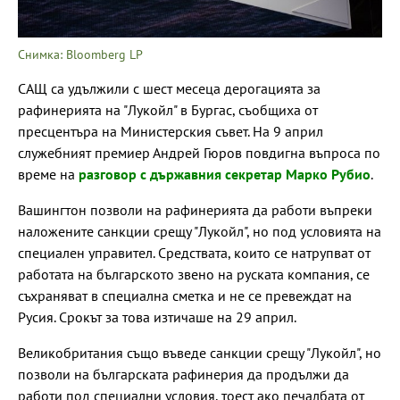
Снимка: Bloomberg LP
САЩ са удължили с шест месеца дерогацията за
рафинерията на "Лукойл" в Бургас, съобщиха от
пресцентъра на Министерския съвет. На 9 април
служебният премиер Андрей Гюров повдигна въпроса по
време на
разговор с държавния секретар Марко Рубио
.
Вашингтон позволи на рафинерията да работи въпреки
наложените санкции срещу "Лукойл", но под условията на
специален управител. Средствата, които се натрупват от
работата на българското звено на руската компания, се
съхраняват в специална сметка и не се превеждат на
Русия. Срокът за това изтичаше на 29 април.
Великобритания също въведе санкции срещу "Лукойл", но
позволи на българската рафинерия да продължи да
работи под специални условия, тоест ако печалбата от