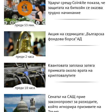
Ударът срещу Coinkite показа, че
защитата на биткойн се оказва
трудно начинание
преди 53 мин.
Акция на седмицата: „Българска
фондова борса“ АД
преди 2 часа
Квантовата заплаха затяга
примката около врата на
криптовалутите
преди 18 часа
Сенатът на САЩ прие
законопроект за разходите,
който игнорира призивите на
Тръмп