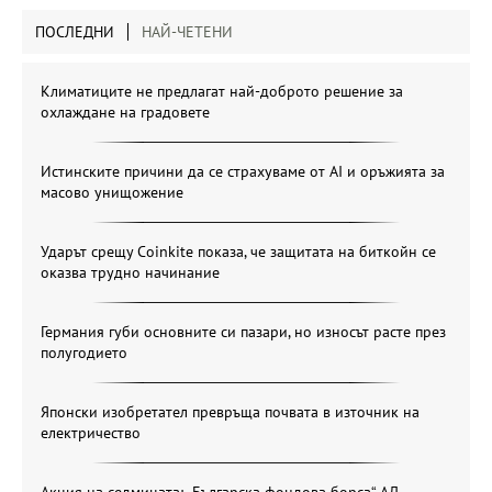
ПОСЛЕДНИ
НАЙ-ЧЕТЕНИ
Климатиците не предлагат най-доброто решение за
охлаждане на градовете
Истинските причини да се страхуваме от AI и оръжията за
масово унищожение
Ударът срещу Coinkite показа, че защитата на биткойн се
оказва трудно начинание
Германия губи основните си пазари, но износът расте през
полугодието
Японски изобретател превръща почвата в източник на
електричество
Акция на седмицата: „Българска фондова борса“ АД