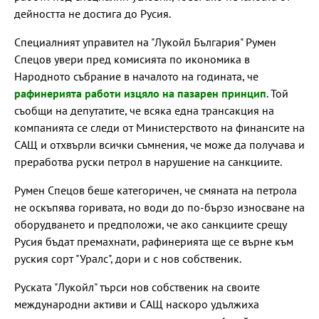
дейността не достига до Русия.
Специалният управител на "Лукойл България" Румен
Спецов увери пред комисията по икономика в
Народното събрание в началото на годината, че
рафинерията работи изцяло на пазарен принцип
. Той
съобщи на депутатите, че всяка една трансакция на
компанията се следи от Министерството на финансите на
САЩ и отхвърли всички съмнения, че може да получава и
преработва руски петрол в нарушение на санкциите.
Румен Спецов беше категоричен, че смяната на петрола
не оскъпява горивата, но води до по-бързо износване на
оборудването и предположи, че ако санкциите срещу
Русия бъдат премахнати, рафинерията ще се върне към
руския сорт "Уралс", дори и с нов собственик.
Руската "Лукойл" търси нов собственик на своите
международни активи и САЩ наскоро удължиха