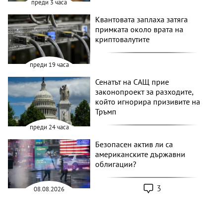
преди 3 часа
Квантовата заплаха затяга
примката около врата на
криптовалутите
преди 19 часа
Сенатът на САЩ прие
законопроект за разходите,
който игнорира призивите на
Тръмп
преди 24 часа
Безопасен актив ли са
американските държавни
облигации?
3
08.08.2026