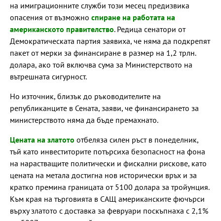
на имиграционните служби този месец предизвика
опасения от възможно
спиране на работата на
американското правителство
. Редица сенатори от
Демократическата партия заявиха, че няма да подкрепят
пакет от мерки за финансиране в размер на 1,2 трлн.
долара, ако той включва сума за Министерството на
вътрешната сигурност.
Но източник, близък до ръководителите на
републиканците в Сената, заяви, че финансирането за
министерството няма да бъде премахнато.
Цената на златото
отбеляза силен ръст в понеделник,
тъй като инвеститорите потърсиха безопасност на фона
на нарастващите политически и фискални рискове, като
цената на метала достигна нов исторически връх и за
кратко премина границата от 5100 долара за тройунция.
Към края на търговията в САЩ американските фючърси
върху златото с доставка за февруари поскъпнаха с 2,1%