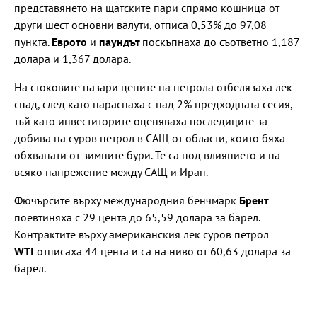
представянето на щатските пари спрямо кошница от
други шест основни валути, отписа 0,53% до 97,08
пункта.
Еврото
и
паундът
поскъпнаха до съответно 1,187
долара и 1,367 долара.
На стоковите пазари цените на петрола отбелязаха лек
спад, след като нараснаха с над 2% предходната сесия,
тъй като инвеститорите оценяваха последиците за
добива на суров петрол в САЩ от области, които бяха
обхванати от зимните бури. Те са под влиянието и на
всяко напрежение между САЩ и Иран.
Фючърсите върху международния бенчмарк
Брент
поевтиняха с 29 цента до 65,59 долара за барел.
Контрактите върху американския лек суров петрол
WTI
отписаха 44 цента и са на ниво от 60,63 долара за
барел.