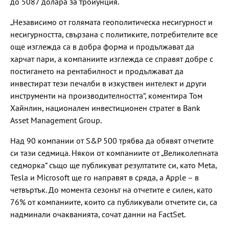
до 5087 долара за тройунция.
„Независимо от голямата геополитическа несигурност и
несигурността, свързана с политиките, потребителите все
още изглежда са в добра форма и продължават да
харчат пари, а компаниите изглежда се справят добре с
постигането на рентабилност и продължават да
инвестират тези печалби в изкуствен интелект и други
инструменти на производителността“, коментира Том
Хайнлин, национален инвестиционен стратег в Bank
Asset Management Group.
Над 90 компании от S&P 500 трябва да обявят отчетите
си тази седмица. Някои от компаниите от „Великолепната
седморка“ също ще публикуват резултатите си, като Meta,
Tesla и Microsoft ще го направят в сряда, а Apple – в
четвъртък. До момента сезонът на отчетите е силен, като
76% от компаниите, които са публикували отчетите си, са
надминали очакванията, сочат данни на FactSet.