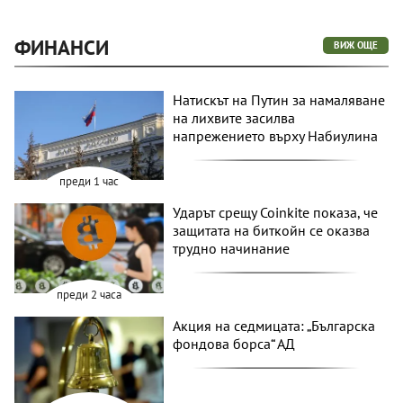
ФИНАНСИ
ВИЖ ОЩЕ
Натискът на Путин за намаляване
на лихвите засилва
напрежението върху Набиулина
преди 1 час
Ударът срещу Coinkite показа, че
защитата на биткойн се оказва
трудно начинание
преди 2 часа
Акция на седмицата: „Българска
фондова борса“ АД