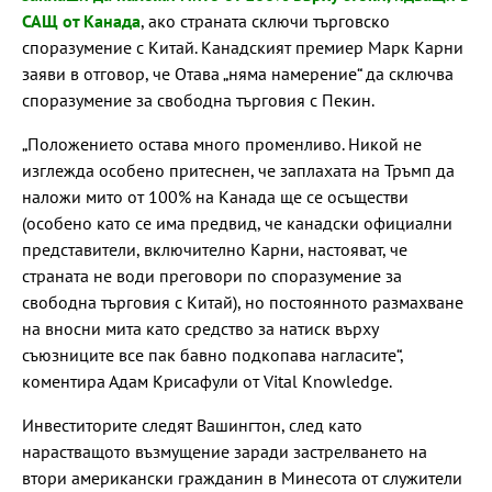
САЩ от Канада
, ако страната сключи търговско
споразумение с Китай. Канадският премиер Марк Карни
заяви в отговор, че Отава „няма намерение“ да сключва
споразумение за свободна търговия с Пекин.
„Положението остава много променливо. Никой не
изглежда особено притеснен, че заплахата на Тръмп да
наложи мито от 100% на Канада ще се осъществи
(особено като се има предвид, че канадски официални
представители, включително Карни, настояват, че
страната не води преговори по споразумение за
свободна търговия с Китай), но постоянното размахване
на вносни мита като средство за натиск върху
съюзниците все пак бавно подкопава нагласите“,
коментира Адам Крисафули от Vital Knowledge.
Инвеститорите следят Вашингтон, след като
нарастващото възмущение заради застрелването на
втори американски гражданин в Минесота от служители