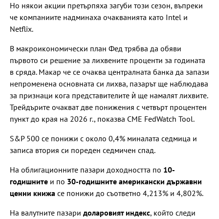
Но някои акции претърпяха загуби този сезон, въпреки
че компаниите надминаха очакванията като Intel и
Netflix.
В макроикономически план Фед трябва да обяви
първото си решение за лихвените проценти за годината
в сряда. Макар че се очаква централната банка да запази
непроменена основната си лихва, пазарът ще наблюдава
за признаци кога представителите ѝ ще намалят лихвите.
Трейдърите очакват две понижения с четвърт процентен
пункт до края на 2026 г., показва CME FedWatch Tool.
S&P 500 се понижи с около 0,4% миналата седмица и
записа втория си пореден седмичен спад.
На облигационните пазари доходността по
10-
годишните
и по
30-годишните американски държавни
ценни книжа
се понижи до съответно 4,213% и 4,802%.
На валутните пазари
доларовият индекс
, който следи