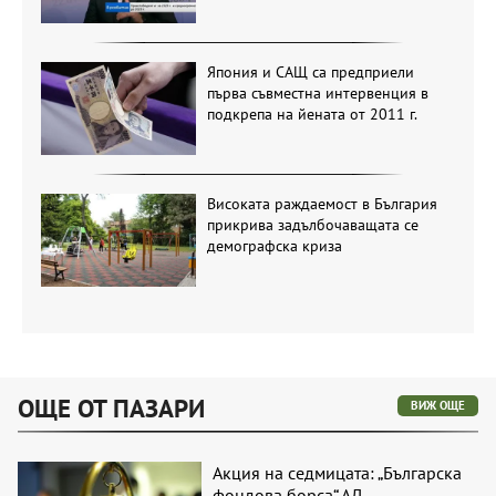
Япония и САЩ са предприели
първа съвместна интервенция в
подкрепа на йената от 2011 г.
Високата раждаемост в България
прикрива задълбочаващата се
демографска криза
ОЩЕ ОТ ПАЗАРИ
ВИЖ ОЩЕ
Акция на седмицата: „Българска
фондова борса“ АД