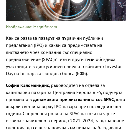
Изображение: Magnific.com
Как се развива пазарът на първични публични
предлагания (IPO) и какви са предимствата на
листването чрез компания със специално
предназначение (SPAC)? Тези и други теми обсъдиха
участниците в дискусионен панел от събитието Investor
Day на Българска фондова борса (БФБ).
София Каломенидис
, ръководител на отдела за
капиталови пазари за Централна Европа в EY, подчерта
промяната в
динамиката при листванията със SPAC
, като
хвърли светлина върху IPO пазара през последните пет
години. Според нея ролята на SPAC на този пазар се
е свила значително в периода 2022-2024, за да започне
след това да се възстановява към нивата, наблюдавани