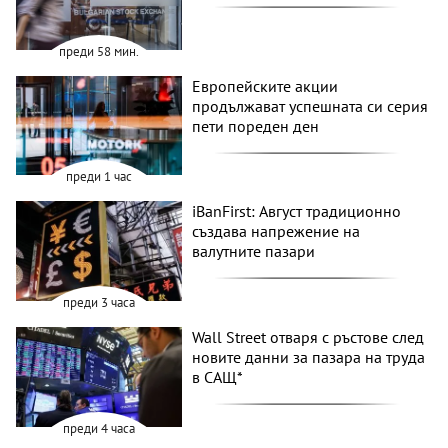
преди 58 мин.
Европейските акции
продължават успешната си серия
пети пореден ден
преди 1 час
iBanFirst: Август традиционно
създава напрежение на
валутните пазари
преди 3 часа
Wall Street отваря с ръстове след
новите данни за пазара на труда
в САЩ*
преди 4 часа