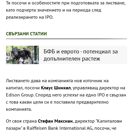
Тя посочи и особеностите при подготовката за листване,
като подчерта значението и на периода след
реализирането на IPO.
СВЪРЗАНИ СТАТИИ
БФБ и еврото - потенциал за
допълнителен растеж
Листването дава на компанията нов източник на
капитал, посочи
Клаус Шинкел
, управляващ директор на
Edison Group. Според него успехът на едно IPO е свързан
с това какви цели си е поставила предварително
компанията.
От своя страна
Стефан Максиан
, директор "Капиталови
пазари" в Raiffeisen Bank International AG, посочи, че