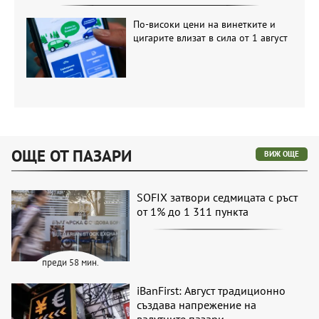
По-високи цени на винетките и
цигарите влизат в сила от 1 август
ОЩЕ ОТ ПАЗАРИ
ВИЖ ОЩЕ
SOFIX затвори седмицата с ръст
от 1% до 1 311 пункта
преди 58 мин.
iBanFirst: Август традиционно
създава напрежение на