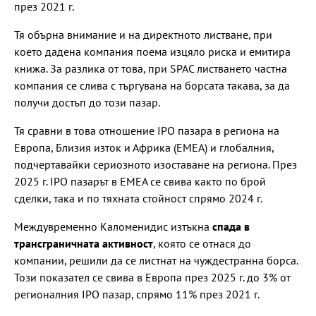
през 2021 г.
Тя обърна внимание и на директното листване, при
което дадена компания поема изцяло риска и емитира
книжа. За разлика от това, при SPAC листването частна
компания се слива с търгувана на борсата такава, за да
получи достъп до този пазар.
Тя сравни в това отношение IPO пазара в региона на
Европа, Близия изток и Африка (ЕМЕА) и глобалния,
подчертавайки сериозното изоставане на региона. През
2025 г. IPO пазарът в ЕМЕА се свива както по брой
сделки, така и по тяхната стойност спрямо 2024 г.
Междувременно Каломенидис изтъкна
спада в
трансграничната активност
, която се отнася до
компании, решили да се листнат на чуждестранна борса.
Този показател се свива в Европа през 2025 г. до 3% от
регионалния IPO пазар, спрямо 11% през 2021 г.