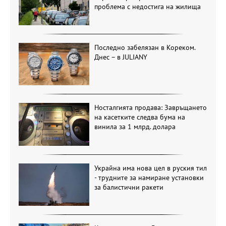
проблема с недостига на жилища
Последно забелязан в Кореком.
Днес – в JULIANY
Носталгията продава: Завръщането
на касетките следва бума на
винила за 1 млрд. долара
Украйна има нова цел в руския тил
- трудните за намиране установки
за балистични ракети