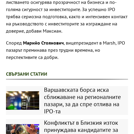
листването осигурява прозрачност на бизнеса и по-
голяма сигурност за инвеститорите. За успешно IPO
трябва сериозна подготовка, както и интензивен контакт
на ръководството с инвеститорите за изграждане на
доверие, добави Максиан.
Според
Марийо Стоянович
, вицепрезидент в Marsh, IPO
пазарът преминава през трудни времена, но
перспективите са добри.
СВЪРЗАНИ СТАТИИ
Варшавската борса иска
сближаване на регионалните
пазари, за да спре отлива на
IPO-та
Конфликтът в Близкия изток
принуждава кандидатите за