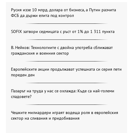
Русия иззе 10 млрд. долара от бизнеса, а Путин разчита
ФСБ да държи елита под контрол
SOFIX затвори седмицата с ръст от 1% до 1 311 пункта
В. Нейков: Технологиите с двойна употреба сближават
гражданския и военния сектор
Европейските акции продължават успешната си серия пети
пореден ден
Пазарът на труда у нас се охлажда: Къде са най-големи
спадовете?
Чешките милиардери играят водеща роля в европейския
сектор на сливания и придобивания