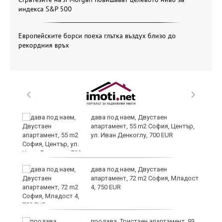
индекса S&P 500
Европейските борси поеха глътка въздух близо до
рекордния връх
е
дава под наем, Двустаен
апартамент, 55 m2 София, Център,
ул. Иван Денкоглу, 700 EUR
дава под наем, Двустаен
ия
апартамент, 72 m2 София, Младост
4, 750 EUR
продава, Тристаен апартамент, 93