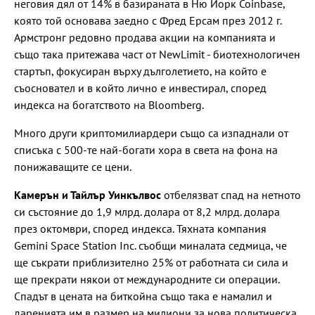
неговия дял от 14% в базираната в Ню Йорк Coinbase,
която той основава заедно с Фред Ерсам през 2012 г.
Армстронг редовно продава акции на компанията и
също така притежава част от NewLimit - биотехнологичен
стартъп, фокусиран върху дълголетието, на който е
съосновател и в който лично е инвестирал, според
индекса на богатството на Bloomberg.
Много други криптомилиардери също са изпаднали от
списъка с 500-те най-богати хора в света на фона на
понижаващите се цени.
Камерън и Тайлър Уинкълвос
отбелязват спад на нетното
си състояние до 1,9 млрд. долара от 8,2 млрд. долара
през октомври, според индекса. Тяхната компания
Gemini Space Station Inc. съобщи миналата седмица, че
ще съкрати приблизително 25% от работната си сила и
ще прекрати някои от международните си операции.
Спадът в цената на биткойна също така е намалил и
даренията им в размер на милиони за нова политическа