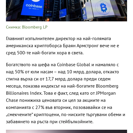
Снимка: Bloomberg LP
Главният изпълнителен директор на най-голямата
американска криптоборса Браян Армстронг вече не е
сред 500-те най-богати хора в света.
Богатството на шефа на Coinbase Global и намаляло с
над 50% от юли насам – над 10 млрд. долара, откакто
стигна върха си от 17,7 млрд. долара преди седем
месеца, показва индексът на най-богатите Bloomberg
Billionaires Index. Това е факт, след като от JPMorgan
Chase понижиха ценовата си цел за акциите на
компанията с 27% във вторник, позовавайки се на
„смекчените“ криптоцени, по-ниските търгувани обеми и
забавянето на ръста при стейбълкойните.