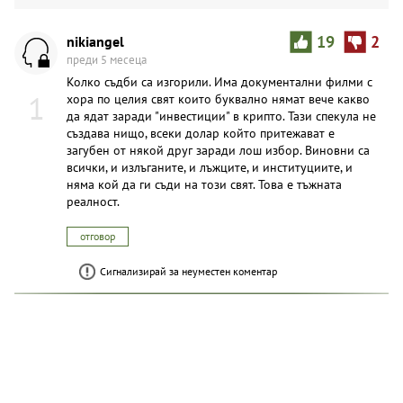
nikiangel
19
2
преди 5 месеца
Колко съдби са изгорили. Има документални филми с
1
хора по целия свят които буквално нямат вече какво
да ядат заради "инвестиции" в крипто. Тази спекула не
създава нищо, всеки долар който притежават е
загубен от някой друг заради лош избор. Виновни са
всички, и излъганите, и лъжците, и институциите, и
няма кой да ги съди на този свят. Това е тъжната
реалност.
отговор
Сигнализирай за неуместен коментар