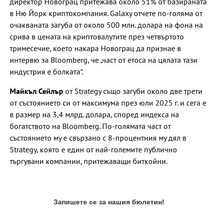
директор Новограц притежава около 51% от базираната
в Ню Йорк криптокомпания. Galaxy отчете по-голяма от
очакваната загуба от около 500 млн. долара на фона на
срива в цената на криптовалутите през четвъртото
тримесечие, което накара Новограц да признае в
интервю за Bloomberg, че „част от етоса на цялата тази
индустрия е болката“.
Майкъл Сейлър
от Strategy също загуби около две трети
от състоянието си от максимума през юли 2025 г. и сега е
в размер на 3,4 млрд. долара, според индекса на
богатството на Bloomberg. По-голямата част от
състоянието му е свързано с 8-процентния му дял в
Strategy, която е един от най-големите публично
търгувани компании, притежаващи биткойни.