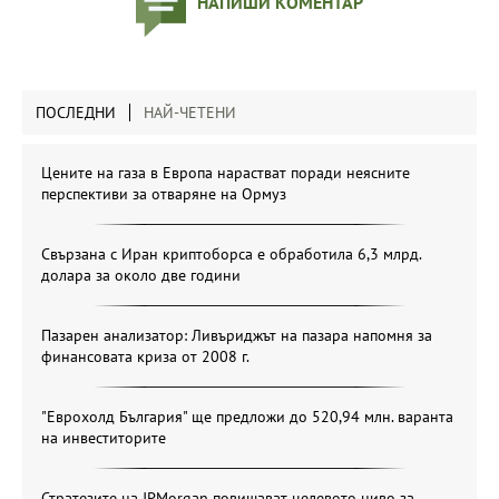
НАПИШИ КОМЕНТАР
ПОСЛЕДНИ
НАЙ-ЧЕТЕНИ
Цените на газа в Европа нарастват поради неясните
перспективи за отваряне на Ормуз
Свързана с Иран криптоборса е обработила 6,3 млрд.
долара за около две години
Пазарен анализатор: Ливъриджът на пазара напомня за
финансовата криза от 2008 г.
"Еврохолд България" ще предложи до 520,94 млн. варанта
на инвеститорите
Стратезите на JPMorgan повишават целевото ниво за