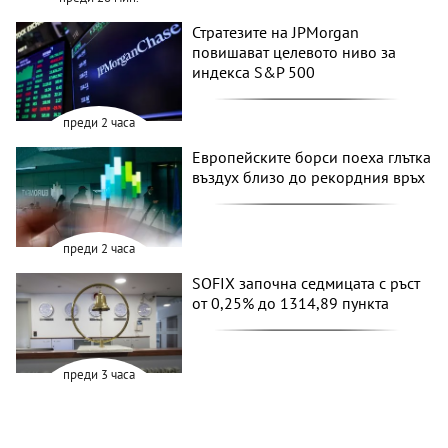
Стратезите на JPMorgan
повишават целевото ниво за
индекса S&P 500
преди 2 часа
Европейските борси поеха глътка
въздух близо до рекордния връх
преди 2 часа
SOFIX започна седмицата с ръст
от 0,25% до 1314,89 пункта
преди 3 часа