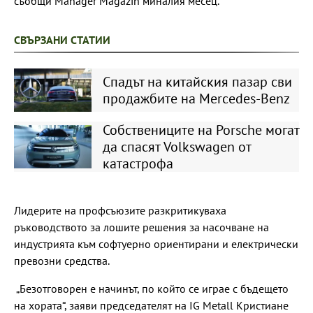
съобщи Manager Magazin миналия месец.
СВЪРЗАНИ СТАТИИ
Спадът на китайския пазар сви
продажбите на Mercedes-Benz
Собствениците на Porsche могат
да спасят Volkswagen от
катастрофа
Лидерите на профсъюзите разкритикуваха
ръководството за лошите решения за насочване на
индустрията към софтуерно ориентирани и електрически
превозни средства.
„Безотговорен е начинът, по който се играе с бъдещето
на хората“, заяви председателят на IG Metall Кристиане