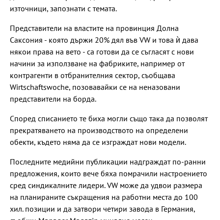
източници, запознати с темата.
Представители на властите на провинция Долна
Саксония - която държи 20% дял във VW и това ѝ дава
някои права на вето - са готови да се съгласят с нови
начини за използване на фабриките, например от
контрагенти в отбранителния сектор, съобщава
Wirtschaftswoche, позовавайки се на неназовани
представители на борда.
Според списанието те биха могли също така да позволят
прекратяването на производството на определени
обекти, където няма да се изграждат нови модели.
Последните медийни публикации надграждат по-ранни
предложения, които вече бяха помрачили настроението
сред синдикалните лидери. VW може да удвои размера
на планираните съкращения на работни места до 100
хил. позиции и да затвори четири завода в Германия,