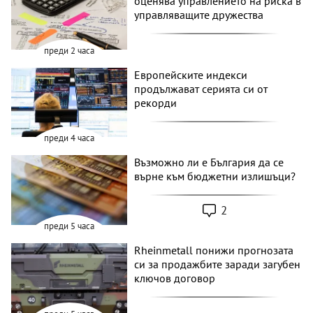
оценява управлението на риска в
управляващите дружества
преди 2 часа
Европейските индекси
продължават серията си от
рекорди
преди 4 часа
Възможно ли е България да се
върне към бюджетни излишъци?
2
преди 5 часа
Rheinmetall понижи прогнозата
си за продажбите заради загубен
ключов договор