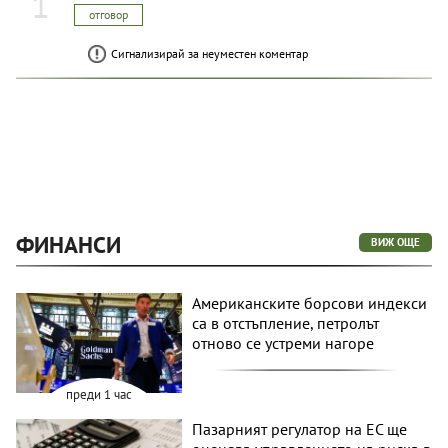
1
отговор
Сигнализирай за неуместен коментар
ФИНАНСИ
ВИЖ ОЩЕ
Американските борсови индекси
са в отстъпление, петролът
отново се устреми нагоре
преди 1 час
Пазарният регулатор на ЕС ще