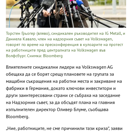
Торстен Грьогер (вляво), синдикален ръководител на IG Metall, и
Даниела Кавало, член на надзорния съвет на Volkswagen,
говорят по време на пресконференция в кулоарите на протест
на работниците пред централната на Volkswagen във
Волфсбург. Снимка: Bloomberg
Влиятелните синдикални лидери на Volkswagen AG
обещаха да се борят срещу плановете на групата за
мащабни съкращения на работни места и закриване на
фабрики в Германия, докато ключови инвеститори и
други заинтересовани страни се събраха на заседание
на Надзорния съвет, за да обсъдят плана на главния
изпълнителен директор Оливер Блуме, съобщава
Bloomberg.
„Ние, работниците, не сме причинили тази криза“, заяви