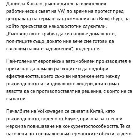
Даниела Кавало, ръководител на влиятелния
работнически съвет на VW, по време на протест пред
централата на германската компания във Волфсбург, на
който присъстваха няколкостотин служители.
„Ръководството трябва да си напише домашното,
политиците също, докато ние вече сме готови да
свършим нашите задължения“, подчерта тя.
Най-големият европейски автомобилен производител е
притиснат да намали разходите и да подобри
ефективността, което съживи напрежението между
ръководството и синдикалните лидери, които имат
властта да се противопоставят на решения, с които не са
съгласни.
Печалбите на Volkswagen се свиват в Китай, като
ръководството, водено от Блуме, призова за спешни
мерки за повишаване на конкурентоспособността. Те са
насочени по-специално към германските обекти, където