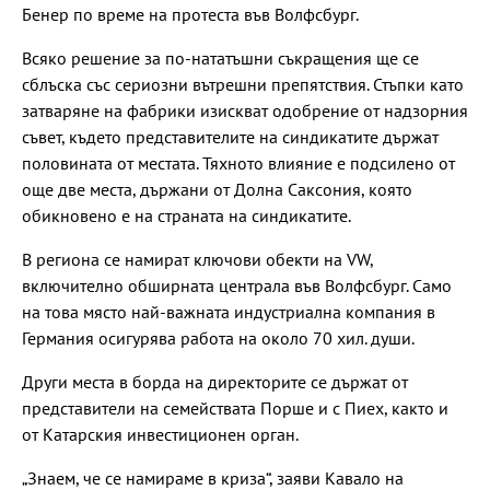
Бенер по време на протеста във Волфсбург.
Всяко решение за по-нататъшни съкращения ще се
сблъска със сериозни вътрешни препятствия. Стъпки като
затваряне на фабрики изискват одобрение от надзорния
съвет, където представителите на синдикатите държат
половината от местата. Тяхното влияние е подсилено от
още две места, държани от Долна Саксония, която
обикновено е на страната на синдикатите.
В региона се намират ключови обекти на VW,
включително обширната централа във Волфсбург. Само
на това място най-важната индустриална компания в
Германия осигурява работа на около 70 хил. души.
Други места в борда на директорите се държат от
представители на семействата Порше и с Пиех, както и
от Катарския инвестиционен орган.
„Знаем, че се намираме в криза“, заяви Кавало на