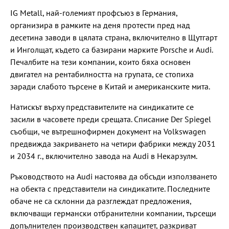
IG Metall, най-големият профсъюз в Германия,
организира в рамките на деня протести пред над
десетина заводи в цялата страна, включително в Щутгарт
и Инголщат, където са базирани марките Porsche и Audi.
Печалбите на тези компании, които бяха основен
двигател на рентабилността на групата, се стопиха
заради слабото търсене в Китай и американските мита.
Натискът върху представителите на синдикатите се
засили в часовете преди срещата. Списание Der Spiegel
съобщи, че вътрешнофирмен документ на Volkswagen
предвижда закриването на четири фабрики между 2031
и 2034 г., включително завода на Audi в Некарзулм.
Ръководството на Audi настоява да обсъди използването
на обекта с представители на синдикатите. Последните
обаче не са склонни да разглеждат предложения,
включващи германски отбранителни компании, търсещи
допълнителен производствен капацитет, разкриват