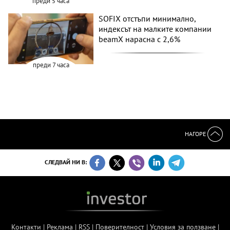
преди 5 часа
SOFIX отстъпи минимално,
индексът на малките компании
beamX нарасна с 2,6%
преди 7 часа
НАГОРЕ
СЛЕДВАЙ НИ В:
Контакти
|
Реклама
|
RSS
|
Поверителност
|
Условия за ползване
|