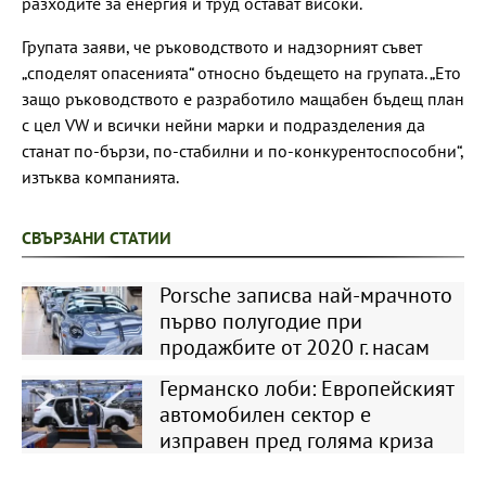
разходите за енергия и труд остават високи.
Групата заяви, че ръководството и надзорният съвет
„споделят опасенията“ относно бъдещето на групата. „Ето
защо ръководството е разработило мащабен бъдещ план
с цел VW и всички нейни марки и подразделения да
станат по-бързи, по-стабилни и по-конкурентоспособни“,
изтъква компанията.
СВЪРЗАНИ СТАТИИ
Porsche записва най-мрачното
първо полугодие при
продажбите от 2020 г. насам
Германско лоби: Европейският
автомобилен сектор е
изправен пред голяма криза