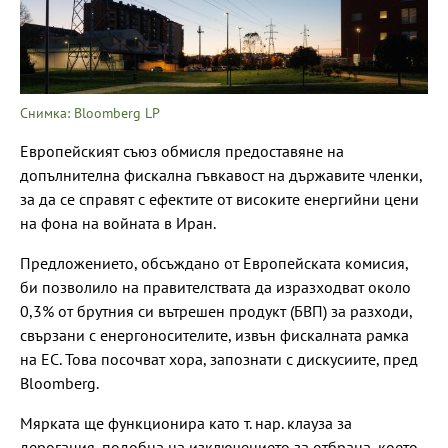
Снимка: Bloomberg LP
Европейският съюз обмисля предоставяне на
допълнителна фискална гъвкавост на държавите членки,
за да се справят с ефектите от високите енергийни цени
на фона на войната в Иран.
Предложението, обсъждано от Европейската комисия,
би позволило на правителствата да изразходват около
0,3% от брутния си вътрешен продукт (БВП) за разходи,
свързани с енергоносителите, извън фискалната рамка
на ЕС. Това посочват хора, запознати с дискусиите, пред
Bloomberg.
Мярката ще функционира като т. нар. клауза за
дерогация, подобна на изключението за отбрана, което