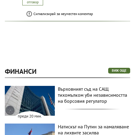
отговор
Сигнализирай за неуместен коментар
ФИНАНСИ
ВИЖ ОЩЕ
Върховният съд на САЩ
тихомълком уби независимостта
на борсовия регулатор
преди 20 мин.
Натискът на Путин за намаляване
на лихвите засилва