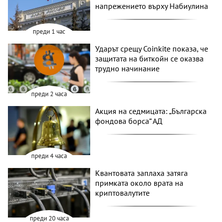
напрежението върху Набиулина
преди 1 час
Ударът срещу Coinkite показа, че
защитата на биткойн се оказва
трудно начинание
преди 2 часа
Акция на седмицата: „Българска
фондова борса“ АД
преди 4 часа
Квантовата заплаха затяга
примката около врата на
криптовалутите
преди 20 часа