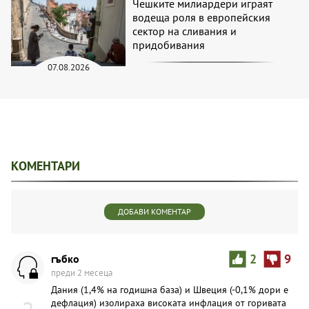
Чешките милиардери играят
водеща роля в европейския
сектор на сливания и
придобивания
07.08.2026
КОМЕНТАРИ
ДОБАВИ КОМЕНТАР
гъбко
2
9
преди 2 месеца
Дания (1,4% на годишна база) и Швеция (-0,1% дори е
дефлация) изолираха високата инфлация от горивата