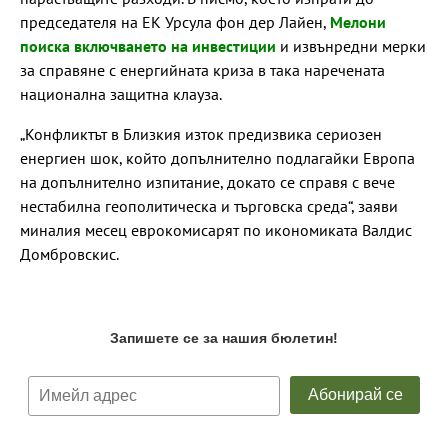
председателя на ЕК Урсула фон дер Лайен,
Мелони
поиска включването на инвестиции
и извънредни мерки
за справяне с енергийната криза в така наречената
национална защитна клауза.
„Конфликтът в Близкия изток предизвика сериозен
енергиен шок, който допълнително подлагайки Европа
на допълнително изпитание, докато се справя с вече
нестабилна геополитическа и търговска среда“, заяви
миналия месец еврокомисарят по икономиката Валдис
Домбровскис.