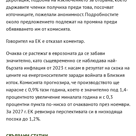
държавите членки получиха преди това, посочват
източниците, пожелали анонимност. Подробностите
около предложението подлежат на промяна преди
обявяването им от комисията.
Говорител на ЕК е отказал коментар.
Очаква се растежът в еврозоната да се забави
значително, като същевременно се наблюдава най-
бързата инфлация от 2023 г. насам в резултат на скока на
цените на енергоносителите заради войната в Близкия
изток. Комисията прогнозира, че производството ще
нарасне с 0,9% тази година, което е значително под 1,4-
процентното увеличение миналата година и с 0,3
процентни пункта по-ниско от очакваното през ноември.
За 2027 г. ЕК ревизира перспективата си в низходяща
посока до 1,2%.
СВЪРЗАНИ СТАТИИ