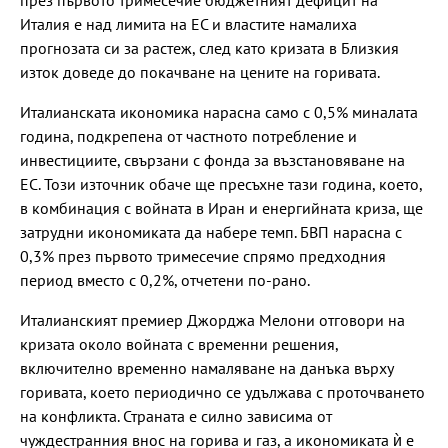
Италия е над лимита на ЕС и властите намалиха
прогнозата си за растеж, след като кризата в Близкия
изток доведе до покачване на цените на горивата.
Италианската икономика нарасна само с 0,5% миналата
година, подкрепена от частното потребление и
инвестициите, свързани с фонда за възстановяване на
ЕС. Този източник обаче ще пресъхне тази година, което,
в комбинация с войната в Иран и енергийната криза, ще
затрудни икономиката да набере темп. БВП нарасна с
0,3% през първото тримесечие спрямо предходния
период вместо с 0,2%, отчетени по-рано.
Италианският премиер Джорджа Мелони отговори на
кризата около войната с временни решения,
включително временно намаляване на данъка върху
горивата, което периодично се удължава с проточването
на конфликта. Страната е силно зависима от
чуждестранния внос на горива и газ, а икономиката ѝ е