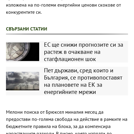
изложена на по-големи енергийни ценови скокове от
конкурентите си.
СВЪРЗАНИ СТАТИИ
ЕС ще снижи прогнозите си за
растеж в очакване на
стагфлационен шок
Пет държави, сред които и
България, се противопоставят
на плановете на ЕК за
енергийните мрежи
Мелони поиска от Брюксел миналия месец да
предостави по-голяма свобода на действие в рамките на
бюджетните правила на блока, за да компенсира
нарастващите разходи. В писмо, което изпрати до