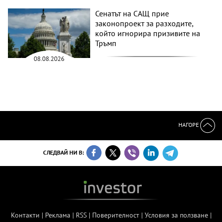
Сенатът на САЩ прие
законопроект за разходите,
който игнорира призивите на
Тръмп
08.08.2026
НАГОРЕ
СЛЕДВАЙ НИ В:
Контакти
|
Реклама
|
RSS
|
Поверителност
|
Условия за ползване
|