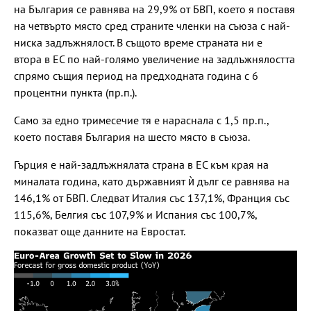
на България се равнява на 29,9% от БВП, което я поставя
на четвърто място сред страните членки на съюза с най-
ниска задлъжнялост. В същото време страната ни е
втора в ЕС по най-голямо увеличение на задлъжнялостта
спрямо същия период на предходната година с 6
процентни пункта (пр.п.).
Само за едно тримесечие тя е нараснала с 1,5 пр.п.,
което поставя България на шесто място в съюза.
Гърция е най-задлъжнялата страна в ЕС към края на
миналата година, като държавният ѝ дълг се равнява на
146,1% от БВП. Следват Италия със 137,1%, Франция със
115,6%, Белгия със 107,9% и Испания със 100,7%,
показват още данните на Евростат.