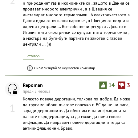
2
и природният газ в икономикте си , защото в Дания се
продават мнооого електрички , а в Швеция се
инсталират мнооого термопомпи . А електричеството в
Дания идва от вятърни паркове , в Швеция от водни и
ядрени централи ... Все собствени ресурси . Докато в
Италия нито електрички се купуват нито термопомпи ,
а мастъра на буги-буги партита ги закотви с газови
централи ... :)))
отговор
Сигнализирай за неуместен коментар
Repoman
14
3
преди 2 месеца
Колкото повече дерогации, толкова по-добре. Да може
1
да трупаме нбови дългове повечко и ЕС да не ни пипа,
заради дерогациите. Да обясним и на инфлацията за
нашите евродерогации, за да може да няма много
инфлация. Да направим повече дерогации и те да са
антиинфлационни. Браво.