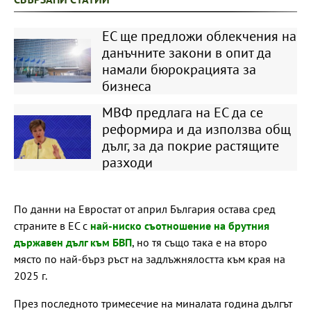
ЕС ще предложи облекчения на
данъчните закони в опит да
намали бюрокрацията за
бизнеса
МВФ предлага на ЕС да се
реформира и да използва общ
дълг, за да покрие растящите
разходи
По данни на Евростат от април България остава сред
страните в ЕС с
най-ниско съотношение на брутния
държавен дълг към БВП
, но тя също така е на второ
място по най-бърз ръст на задлъжнялостта към края на
2025 г.
През последното тримесечие на миналата година дългът