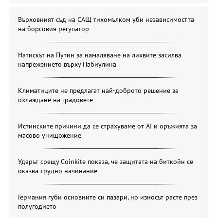
Върховният съд на САЩ тихомълком уби независимостта
на борсовия регулатор
Натискът на Путин за намаляване на лихвите засилва
напрежението върху Набиулина
Климатиците не предлагат най-доброто решение за
охлаждане на градовете
Истинските причини да се страхуваме от AI и оръжията за
масово унищожение
Ударът срещу Coinkite показа, че защитата на биткойн се
оказва трудно начинание
Германия губи основните си пазари, но износът расте през
полугодието