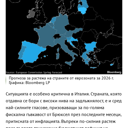
Прогноза за растежа на страните от еврозоната за 2026 г.
Графика: Bloomberg LP
Ситуацията е особено критична в Италия. Страната, която
отдавна се бори с високи нива на задлъжнялост, е и сред
най-силните гласове, призоваващи за по-голяма
фискална гъвкавост от Брюксел през последните месеци,
притисната от инфлацията. Въпреки по-силния растеж
през първото тримесечие бюджетният дефицит на