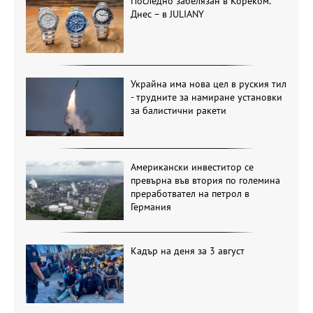
Последно забелязан в Кореком.
Днес – в JULIANY
Украйна има нова цел в руския тил
- трудните за намиране установки
за балистични ракети
Американски инвеститор се
превърна във втория по големина
преработвател на петрол в
Германия
Кадър на деня за 3 август