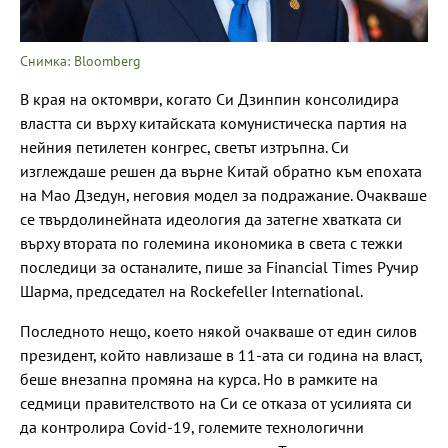
Снимка: Bloomberg
В края на октомври, когато Си Дзинпин консолидира
властта си върху китайската комунистическа партия на
нейния петилетен конгрес, светът изтръпна. Си
изглеждаше решен да върне Китай обратно към епохата
на Мао Дзедун, неговия модел за подражание. Очакваше
се твърдолинейната идеология да затегне хватката си
върху втората по големина икономика в света с тежки
последици за останалите, пише за Financial Times Ручир
Шарма, председател на Rockefeller International.
Последното нещо, което някой очакваше от един силов
президент, който навлизаше в 11-ата си година на власт,
беше внезапна промяна на курса. Но в рамките на
седмици правителството на Си се отказа от усилията си
да контролира Covid-19, големите технологични