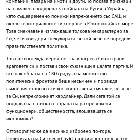
компании, пазара на имоти и други. То показа признаци
на намалена подкрепа за войната на Русия в Украйна,
като същевременно понижи напрежението със САЩ и
около териториалните си спорове в Южнокитайско море.
Това смекчаване изглеждаше толкова нехарактерно за
Си, че някои дори спекулираха, че той вече не определя
правителствената политика.
Това не изглежда вероятно - на конгреса Си отстрани
враговете си и постави свои съюзници в цялата партия. И
все пак обратът на 180 градуса на множество
политически фронтове беше несъмнен и поражда
съмнения относно всичко, което светът смяташе, че знае
за Си, непреклонният хардлайнер. Дали сега той се
поддава на натиска от страна на разтревожени
функционери, обществеността, влошаващата се
икономика?
Отговорът може да е всичко изброено по-горе.
Политиката на Си срещу Covid, строгият контрол върху