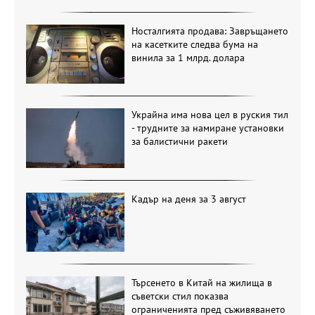
Носталгията продава: Завръщането
на касетките следва бума на
винила за 1 млрд. долара
Украйна има нова цел в руския тил
- трудните за намиране установки
за балистични ракети
Кадър на деня за 3 август
Търсенето в Китай на жилища в
съветски стил показва
ограниченията пред съживяването