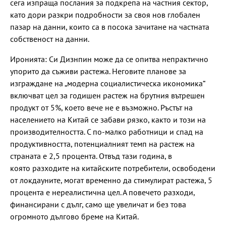
сега изпраща послания за подкрепа на частния сектор,
като дори разкри подробности за своя нов глобален
пазар на данни, които са в посока зачитане на частната
собственост на данни.
Иронията: Си Дизнпин може да се опитва непрактично
упорито да съживи растежа. Неговите планове за
изграждане на „модерна социалистическа икономика“
включват цел за годишен растеж на брутния вътрешен
продукт от 5%, което вече не е възможно. Ръстът на
населението на Китай се забави рязко, както и този на
производителността. С по-малко работници и спад на
продуктивността, потенциалният темп на растеж на
страната е 2,5 процента. Отвъд тази година, в
която разходите на китайските потребители, освободени
от локдауните, могат временно да стимулират растежа, 5
процента е нереалистична цел. А повечето разходи,
финансирани с дълг, само ще увеличат и без това
огромното дългово бреме на Китай.