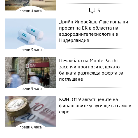
3
преди 4 часа
„Грийн Иновейшън“ ще изпълни
проект на ЕК в областта на
водородните технологии в
Нидерландия
преди 5 часа
Печалбата на Monte Paschi
засенчи прогнозите, докато
банката разглежда оферта за
поглъщане
преди 5 часа
КФН: От 9 август цените на
финансовите услуги ще са само в
евро
преди 6 часа