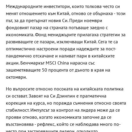
Международните инвеститори, които толкова често си
менят отношението към Китай, отново се обърнаха - този
път, за да прегърнат новия Си. Преди ноември
фондовият пазар на страната потъваше заедно с
икономиката. Фонд мениджърите прилагаха стратегии за
развиващите се пазари, изключващи Китай. Сега те са
оптимистично настроени поради надеждите за пост-
пандемично отскачане и наливат пари в китайските
акции. Бенчмаркът MSCI China нарасна със
зашеметяващите 50 процента от дъното в края на
октомври.
Но въпросите относно посоката на китайската политика
си остават. Завоят на Си Дзинпин е прагматична
корекция на курса, но поражда съмнения относно своята
стабилност. Импулсът за контрол на лидера може да се
прояви отново, когато икономиката започне да се
възстановява - рефлекс, който се наблюдава много по-
често при застаряващите лидери, отколкото