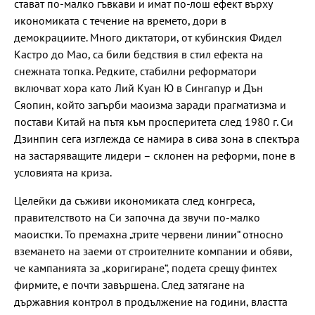
стават по-малко гъвкави и имат по-лош ефект върху
икономиката с течение на времето, дори в
демокрациите. Много диктатори, от кубинския Фидел
Кастро до Мао, са били бедствия в стил ефекта на
снежната топка. Редките, стабилни реформатори
включват хора като Лий Куан Ю в Сингапур и Дън
Сяопин, който загърби маоизма заради прагматизма и
постави Китай на пътя към просперитета след 1980 г. Си
Дзинпин сега изглежда се намира в сива зона в спектъра
на застаряващите лидери – склонен на реформи, поне в
условията на криза.
Целейки да съживи икономиката след конгреса,
правителството на Си започна да звучи по-малко
маоистки. То премахна „трите червени линии“ относно
вземането на заеми от строителните компании и обяви,
че кампанията за „коригиране“, подета срещу финтех
фирмите, е почти завършена. След затягане на
държавния контрол в продължение на години, властта