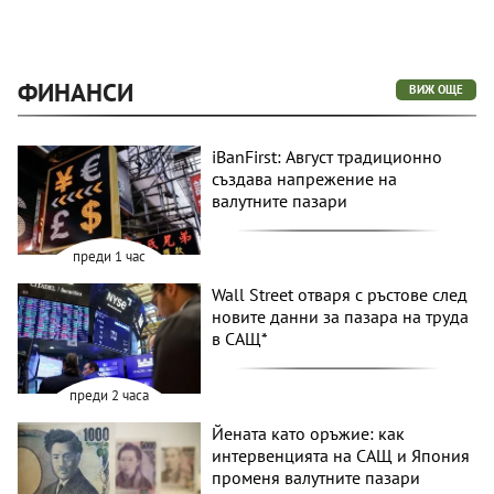
ФИНАНСИ
ВИЖ ОЩЕ
iBanFirst: Август традиционно
създава напрежение на
валутните пазари
преди 1 час
Wall Street отваря с ръстове след
новите данни за пазара на труда
в САЩ*
преди 2 часа
Йената като оръжие: как
интервенцията на САЩ и Япония
променя валутните пазари