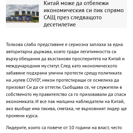
Китай може да отбележи
икономическия си пик спрямо
САЩ през следващото
десетилетие
Толкова слабо представяне е сериозна заплаха за една
авторитарна държава, която гради легитимността си
върху обещания да възстанови просперитета на Китай и
международния му статут. След като икономическото
забавяне подхрани улични протести срещу политиката
на „нулев COVID“, някои протестиращи се осмелиха да
призоват Си да се оттегли. Съобщава се, че служители в
собственото му правителство са го призовавали да спаси
икономиката. И все пак малцина наблюдатели на Китай,
ако въобще има такива, смятаха, че върховният лидер ще
промени курса.
Лидерите, които са повече от 10 години на власт, често