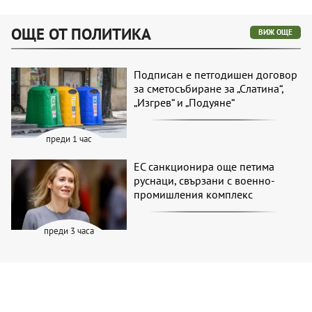
ОЩЕ ОТ ПОЛИТИКА
ВИЖ ОЩЕ
Подписан е петгодишен договор
за сметосъбиране за „Слатина“,
„Изгрев“ и „Подуяне“
преди 1 час
ЕС санкционира още петима
руснаци, свързани с военно-
промишления комплекс
преди 3 часа