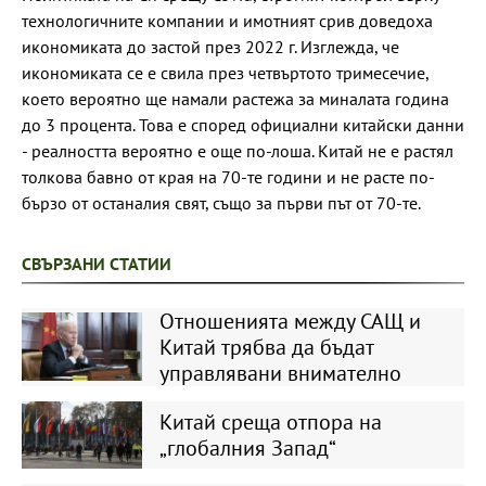
технологичните компании и имотният срив доведоха
икономиката до застой през 2022 г. Изглежда, че
икономиката се е свила през четвъртото тримесечие,
което вероятно ще намали растежа за миналата година
до 3 процента. Това е според официални китайски данни
- реалността вероятно е още по-лоша. Китай не е растял
толкова бавно от края на 70-те години и не расте по-
бързо от останалия свят, също за първи път от 70-те.
СВЪРЗАНИ СТАТИИ
Отношенията между САЩ и
Китай трябва да бъдат
управлявани внимателно
Китай среща отпора на
„глобалния Запад“