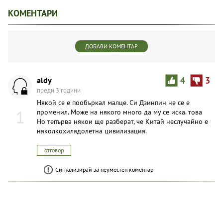
КОМЕНТАРИ
ДОБАВИ КОМЕНТАР
aldy
4
3
преди 3 години
Някой се е пообъркал малце. Си Дзинпин не се е
1
променил. Може на някого много да му се иска. това
Но тепърва някои ще разберат, че Китай неслучайно е
няколкохилядолетна цивилизация.
отговор
Сигнализирай за неуместен коментар