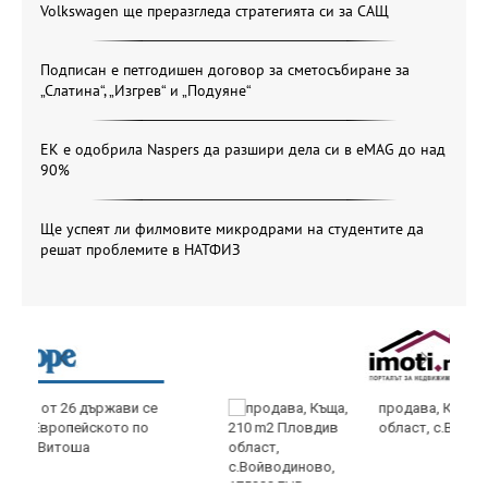
Volkswagen ще преразгледа стратегията си за САЩ
Подписан е петгодишен договор за сметосъбиране за
„Слатина“, „Изгрев“ и „Подуяне“
ЕК е одобрила Naspers да разшири дела си в eMAG до над
90%
Ще успеят ли филмовите микродрами на студентите да
решат проблемите в НАТФИЗ
продава, Къща, 210 m2 Пловдив
област, с.Войводиново, 175000 EUR