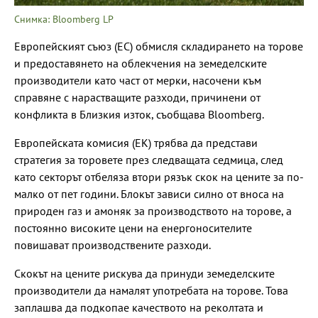
Снимка: Bloomberg LP
Европейският съюз (ЕС) обмисля складирането на торове
и предоставянето на облекчения на земеделските
производители като част от мерки, насочени към
справяне с нарастващите разходи, причинени от
конфликта в Близкия изток, съобщава Bloomberg.
Европейската комисия (ЕК) трябва да представи
стратегия за торовете през следващата седмица, след
като секторът отбеляза втори рязък скок на цените за по-
малко от пет години. Блокът зависи силно от вноса на
природен газ и амоняк за производството на торове, а
постоянно високите цени на енергоносителите
повишават производствените разходи.
Скокът на цените рискува да принуди земеделските
производители да намалят употребата на торове. Това
заплашва да подкопае качеството на реколтата и