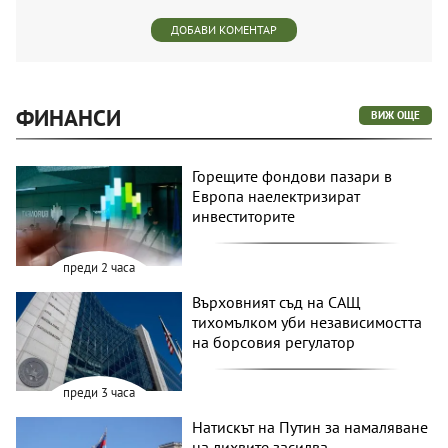
ДОБАВИ КОМЕНТАР
ФИНАНСИ
ВИЖ ОЩЕ
Горещите фондови пазари в
Европа наелектризират
инвеститорите
преди 2 часа
Върховният съд на САЩ
тихомълком уби независимостта
на борсовия регулатор
преди 3 часа
Натискът на Путин за намаляване
на лихвите засилва