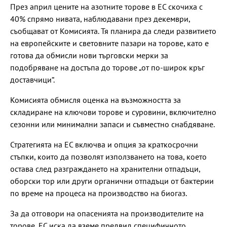
През април цените на азотните торове в ЕС скочиха с
40% спрямо нивата, наблюдавани през декември,
съобщават от Комисията. Тя планира да следи развитието
на европейските и световните пазари на торове, като е
готова да обмисли нови търговски мерки за
подобряване на достъпа до торове „от по-широк кръг
доставчици“.
Комисията обмисля оценка на възможността за
складиране на ключови торове и суровини, включително
сезонни или минимални запаси и съвместно снабдяване.
Стратегията на ЕС включва и опция за краткосрочни
стъпки, които да позволят използването на това, което
остава след разграждането на хранителни отпадъци,
оборски тор или други органични отпадъци от бактерии
по време на процеса на производство на биогаз.
За да отговори на опасенията на производителите на
торове, ЕС иска да вземе предвид специфичното