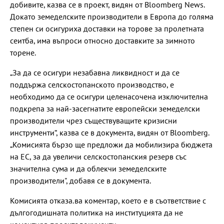
добивите, казва се в проект, видян от Bloomberg News.
Докато земеделските производители в Европа до голяма
степен си осигуриха доставки на торове за пролетната
сеитба, има въпроси относно доставките за зимното
торене.
„За да се осигури незабавна ликвидност и да се
поддържа селскостопанското производство, е
необходимо да се осигури целенасочена изключителна
подкрепа за най-засегнатите европейски земеделски
производители чрез съществуващите кризисни
инструменти“, казва се в документа, видян от Bloomberg.
„Комисията бързо ще предложи да мобилизира бюджета
на ЕС, за да увеличи селскостопанския резерв със
значителна сума и да облекчи земеделските
производители", добавя се в документа.
Комисията отказа.ва коментар, което е в съответствие с
дългогодишната политика на институцията да не