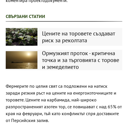
коментира проектодокументи.
СВЪРЗАНИ СТАТИИ
Цените на торовете създават
риск за реколтата
Ормузкият проток - критична
точка и за търговията с торове
и земеделието
Фермерите по целия свят са подложени на натиск
заради резкия ръст на цените на енергоизточниците и
торовете. Цените на карбамида, най-широко
разпространеният азотен тор, се повишават с над 65% от
края на февруари, тъй като конфликтът спря доставките
от Персийския залив.