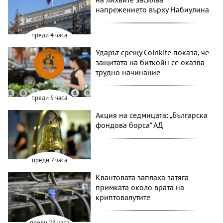
напрежението върху Набиулина
преди 4 часа
Ударът срещу Coinkite показа, че
защитата на биткойн се оказва
трудно начинание
преди 5 часа
Акция на седмицата: „Българска
фондова борса“ АД
преди 7 часа
Квантовата заплаха затяга
примката около врата на
криптовалутите
преди 23 часа