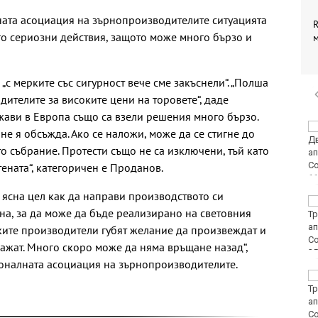
ата асоциация на зърнопроизводителите ситуацията
R
го сериозни действия, защото може много бързо и
„с мерките със сигурност вече сме закъснели“. „Полша
ителите за високите цени на торовете“, даде
жави в Европа също са взели решения много бързо.
Винисиус Жуниор
 не я обсъжда. Ако се наложи, може да се стигне до
преподписа с Реал
 събрание. Протести също не са изключени, тъй като
(Мадрид)
ената“, категоричен е Проданов.
 ясна цел как да направи производството си
ЦСКА удари с 3:0
на, за да може да бъде реализирано на световния
Макаби като гост
ските производители губят желание да произвеждат и
кажат. Много скоро може да няма връщане назад“,
оналната асоциация на зърнопроизводителите.
Тъжна вест! Почина
голямо име в
медицината