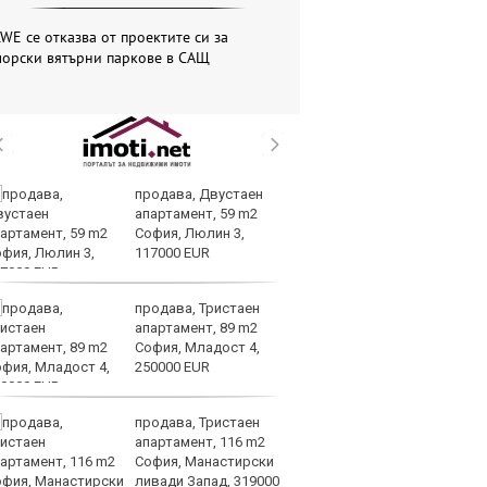
WE се отказва от проектите си за
морски вятърни паркове в САЩ
продава, Двустаен
Вс
апартамент, 59 m2
Ду
София, Люлин 3,
Съ
117000 EUR
продава, Тристаен
Са
апартамент, 89 m2
м
София, Младост 4,
г
250000 EUR
ху
продава, Тристаен
Sh
апартамент, 116 m2
Г
София, Манастирски
ко
ливади Запад, 319000
по