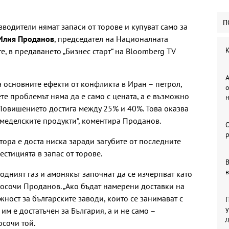
П
водители нямат запаси от торове и купуват само за
лия Проданов
, председател на Националната
К
, в предаването „Бизнес старт“ на Bloomberg TV
А
а основните ефекти от конфликта в Иран – петрол,
о
ете проблемът няма да е само с цената, а е възможно
. Повишението достига между 25% и 40%. Това оказва
емеделските продукти“, коментира Проданов.
р
тора е доста ниска заради загубите от последните
естицията в запас от торове.
В
в
одният газ и амонякът започнат да се изчерпват като
 посочи Проданов. „Ако бъдат намерени доставки на
ност за българските заводи, които се занимават с
П
у
им е достатъчен за България, а и не само –
осочи той.