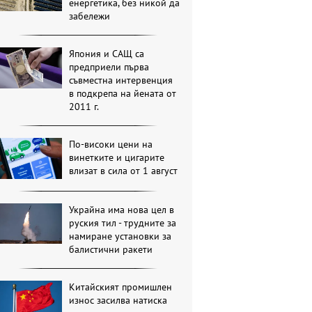
енергетика, без никой да
забележи
Япония и САЩ са
предприели първа
съвместна интервенция
в подкрепа на йената от
2011 г.
По-високи цени на
винетките и цигарите
влизат в сила от 1 август
Украйна има нова цел в
руския тил - трудните за
намиране установки за
балистични ракети
Китайският промишлен
износ засилва натиска