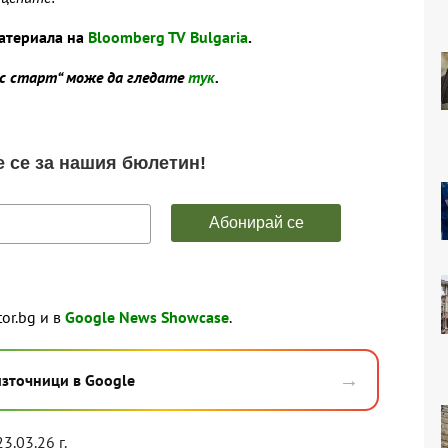
атериала на
Bloomberg TV Bulgaria
.
ес старт“ може да гледате
тук
.
tor.bg и в
Google News Showcase
.
→
източници в Google
23.03.26 г.