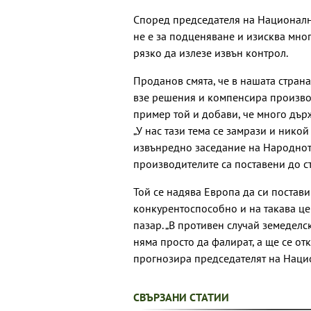
Според председателя на Националн
не е за подценяване и изисква мно
рязко да излезе извън контрол.
Проданов смята, че в нашата страна 
взе решения и компенсира производ
пример той и добави, че много дър
„У нас тази тема се замрази и никой
извънредно заседание на Народното
производителите са поставени до ст
Той се надява Европа да си постави
конкурентоспособно и на такава це
пазар. „В противен случай земедел
няма просто да фалират, а ще се от
прогнозира председателят на Наци
СВЪРЗАНИ СТАТИИ