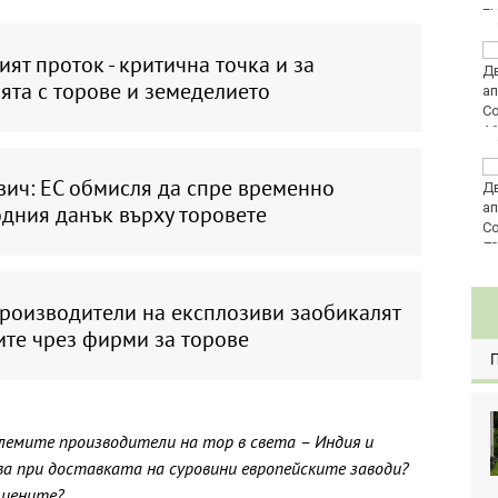
E
Златото стигна до
ят проток - критична точка и за
4295 долара за унция
ята с торове и земеделието
Във Варна наградиха
ич: ЕС обмисля да спре временно
победителите в
Спартакиадата на ВМС
дния данък върху торовете
80
производители на експлозиви заобикалят
ите чрез фирми за торове
лемите производители на тор в света – Индия и
 при доставката на суровини европейските заводи?
 цените?