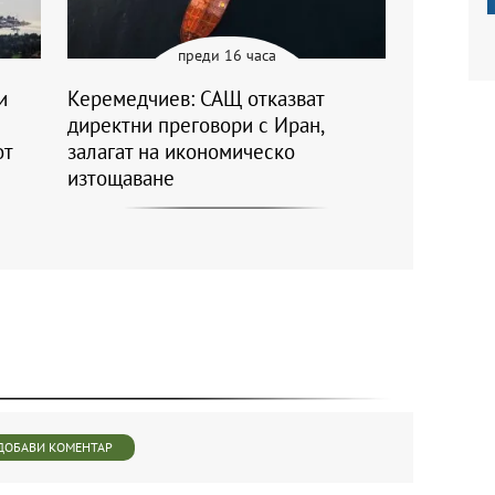
преди 16 часа
и
Керемедчиев: САЩ отказват
директни преговори с Иран,
от
залагат на икономическо
изтощаване
ДОБАВИ КОМЕНТАР