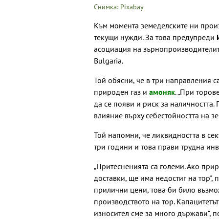
Снимка: Pixabay
Към момента земеделските ни произ
текущи нужди. За това предупреди
И
асоциация на зърнопроизводителите
Bulgaria.
Той обясни, че в три направления с
природен газ и
амоняк
. „При торов
да се появи и риск за наличността
влияние върху себестойността на з
Той напомни, че ликвидността в сек
три години и това прави трудна инв
„Притесненията са големи. Ако прир
доставки, ще има недостиг на тор",
прилични цени, това би било възмож
производството на тор. Капацитетът 
износител сме за много държави“, п