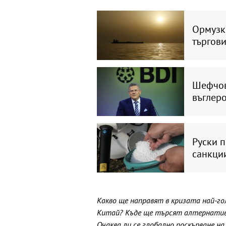
Ормузки
търгови
Шефчов
въглеро
Руски 
санкци
Какво ще направят в кризата най-го
Китай? Къде ще търсят алтернатива
Очаква ли се глобално поскъпване на