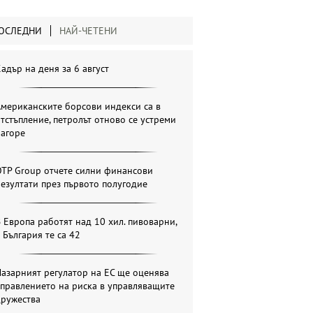
ОСЛЕДНИ
НАЙ-ЧЕТЕНИ
адър на деня за 6 август
мериканските борсови индекси са в
тстъпление, петролът отново се устреми
нагоре
OTP Group отчете силни финансови
езултати през първото полугодие
 Европа работят над 10 хил. пивоварни,
 България те са 42
азарният регулатор на ЕС ще оценява
правлението на риска в управляващите
дружества