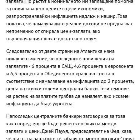
заплати. Но ръстът в номиналното им заплащане помогна
за повишаването цените в цели икономики,
разпространявайки инфлацията надлъж и нашир. Това
показва, че намаляващите реални доходи не предпазват
непременно от спирала цени-заплати, ако
първоначалният шок е достатъчно голям.
Следователно от двете страни на Атлантика няма
никакво съмнение, че последните повишения на
заплатите - 6 процента в САЩ, 4,6 процента в еврозоната
и 6,5 процента в Обединеното кралство - не са в
съответствие с намаляване на инфлацията до 2 процента,
целта на всички големи централни банки. Тези темпове
на растеж на заплатите трябва да намалеят, ако искаме
инфлацията да бъде укротена.
Напоследък централните банкери заговориха за това
как според тях ще бъде решен конфликтът между
заплати и цени. Джей Пауъл, председателят на Фед, каза,
че ръстът на заплатите се забавя от „много високите“ нива