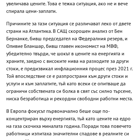
увеличава цените. Това е тежка ситуация, ако не и вече
спирала цени-заплати.
Причините за тази ситуация се различават леко от двете
страни на Атлантика. В САЩ скорошен анализ от Бен
Бернанке, бивш председател на Федералния резерв, и
Оливие Бланшар, бивш главен икономист на МВФ,
убедително твърди, че шокът в цените на енергията и
храните, заедно с високите нива на разходите за други
стоки, е предизвикал инфлационния процес през 2021 г.
Той впоследствие се е разпространи към други стоки и
услуги и към заплатите, тъй като всеки се опитваше да
ограничи собствената си болка в свят със силно търсене,
ниска безработица и рекордни свободни работни места.
В Европа фокусът първоначално беше още по-
концентриран върху енергията, тъй като цените на едро
на газа скочиха миналата година. Поради това повечето
работници изпитаха значителни спадове в реалните си