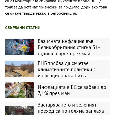
си от монетарната спирачка. Лихвените проценти ще
трябва да останат по-високи за по-дълго, дори ако това
се окаже твърде тежко в ретроспекция.
СВЪРЗАНИ СТАТИИ
Базисната инфлация във
Великобритания стигна 31-
годишен връх през май
ЕЦБ трябва да съчетае
климатичните политики с
инфлационната битка
Инфлацията в ЕС се забави до
7,1% през май
Застаряването и зеленият
преход са по-голяма заплаха