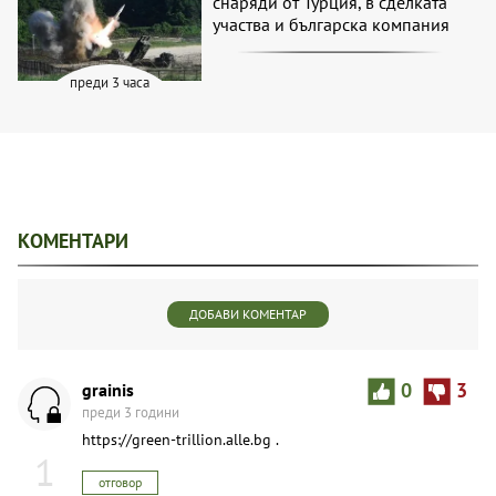
снаряди от Турция, в сделката
участва и българска компания
преди 3 часа
КОМЕНТАРИ
ДОБАВИ КОМЕНТАР
grainis
0
3
преди 3 години
https://green-trillion.alle.bg .
1
отговор