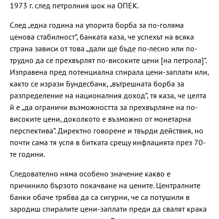
1973 г. след петролния шок на ОПЕК.
След „една година на упорита борба за по-голяма
ценова стабилност“, банката каза, че успехът на всяка
страна зависи от това „дали ще бъде по-лесно или по-
трудно да се прехвърлят по-високите цени [на петрола]“.
Изправена пред потенциална спирала цени-заплати или,
както се изрази Бундесбанк, „вътрешната борба за
разпределение на националния доход“, тя каза, че целта
й е „да ограничи възможността за прехвърляне на по-
високите цени, доколкото е възможно от монетарна
перспектива“. Директно говорене и твърди действия, но
почти сама тя успя в битката срещу инфлацията през 70-
те години.
Следователно няма особено значение какво е
причинило бързото покачване на цените. Централните
банки обаче трябва да са сигурни, че са потушили в
зародиш спиралите цени-заплати преди да свалят крака