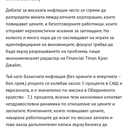
Дебатът за високата инфлация често се стреми да
разпредели вината между алчните корпорации, които
повишават цените, и безотговорните работници, които
отправят нереалистични искания за заплащане. Но
колкото и много хора да се наслаждават на играта за
идентифициране на виновниците, фокусът трябва да
бъде върху разрешаването на проблема, пише
икономическият редактор на Financial Times Крис
Джайлс.
Тъй като базисната инфлация (без храните и енергията –
бел. прев.) упорито се колебае около 5 процента в САЩ и
еврозоната, и е значително по-висока в Обединеното
кралство - 7,1 процента, всички тези икономики изпитват
нездравословна динамика по отношение на цените и
заплатите. Компаниите, които повишават цените,
накараха работниците да искат по-високи заплати и
това оказа допълнителен натиск върху бизнеса да