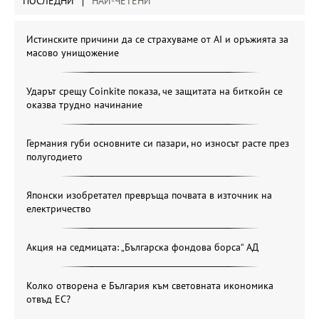
ПОСЛЕДНИ
НАЙ-ЧЕТЕНИ
Истинските причини да се страхуваме от AI и оръжията за
масово унищожение
Ударът срещу Coinkite показа, че защитата на биткойн се
оказва трудно начинание
Германия губи основните си пазари, но износът расте през
полугодието
Японски изобретател превръща почвата в източник на
електричество
Акция на седмицата: „Българска фондова борса“ АД
Колко отворена е България към световната икономика
отвъд ЕС?