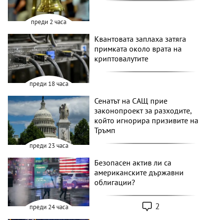
преди 2 часа
Квантовата заплаха затяга
примката около врата на
криптовалутите
преди 18 часа
Сенатът на САЩ прие
законопроект за разходите,
който игнорира призивите на
Тръмп
преди 23 часа
Безопасен актив ли са
американските държавни
облигации?
2
преди 24 часа