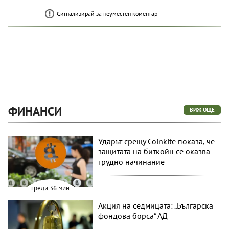
Сигнализирай за неуместен коментар
ФИНАНСИ
ВИЖ ОЩЕ
Ударът срещу Coinkite показа, че
защитата на биткойн се оказва
трудно начинание
преди 36 мин.
Акция на седмицата: „Българска
фондова борса“ АД