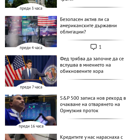
преди 3 часа
Безопасен актив ли са
американските държавни
облигации?
1
преди 4 часа
Фед трябва да започне да се
вслушва в мнението на
обикновените хора
преди 7 часа
S&P 500 записа нов рекорд в
очакване на отварянето на
Ормузкия проток
преди 16 часа
Кредитите у нас нараснаха с