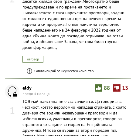
десетки хиляди свои граждани.Многократно беше
предупреждаван и по време на протакането и
шикалкавенето с така наречените преговори, водени
от моллите с единствената цел да печелят време за
ядрената си програма.Но пък наистина вероломно
беше нападението на 24 февруари 2022 година от
една к0чина, която до последно отричаше , че готви
война, и обвиняваше Запада, че това било гнусна
дезинформация.,,
отговор
Сигнализирай за неуместен коментар
aldy
88
13
преди 4 месеца
ТОЯ май наистина не е със сичкия си. Да говориш за
1
честност, когато вероломно нападаш страната, с която
довчера сте водили незавършени преговори и да
избиеш всички, участващи в преговорите, говори за
странното схващане за морал на Епщайновата
дружинка. И това се върши за втори пореден път.
Затова Иран отказва всякакви по-нататъшни