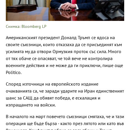
Снимка: Bloomberg LP
Американският президент Доналд Тръмп се ядоса на
своите съюзници, които отказаха да се присъединят към
усилията му да отвори Ормузкия проток със сила. Много
от тях обаче се опасяват, че той вече не контролира
военните действия и не може да ги приключи, пише още
Politico.
Според източници на европейското издание
очакванията са, че заради ударите на Иран единственият
шанс за САЩ да обявят победа, е ескалация и
изпращането на войски.
В началото на март повечето съюзници смятаха, че и тази
операция ще бъде бърза - както през лятото или като във