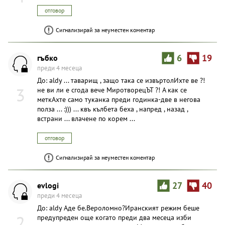
отговор
Сигнализирай за неуместен коментар
гъбко
6
19
преди 4 месеца
До: aldy ... таварищ , защо така се извъртолИхте ве ?!
3
не ви ли е сгода вече МиротворецЪТ ?! А как се
меткАхте само туканка преди годинка-две в негова
полза ... :))) ... квъ кълбета беха , напред , назад ,
встрани ... влачене по корем ...
отговор
Сигнализирай за неуместен коментар
evlogi
27
40
преди 4 месеца
До: aldy Аде бе.Вероломно?Иранският режим беше
2
предупреден още когато преди два месеца изби