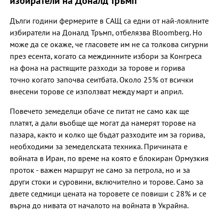
избиратели на Доналд Тръмп
Дълги години фермерите в САЩ са едни от най-лоялните
избиратели на Доналд Тръмп, отбелязва Bloomberg. Но
може да се окаже, че гласовете им не са толкова сигурни
през есента, когато са междинните избори за Конгреса
на фона на растящите разходи за торове и горива
точно когато започва сеитбата. Около 25% от всички
внесени торове се използват между март и април.
Повечето земеделци обаче се питат не само как ще
платят, а дали въобще ще могат да намерят торове на
пазара, както и колко ще бъдат разходите им за горива,
необходими за земеделската техника. Причината е
войната в Иран, по време на която е блокиран Ормузкия
проток - важен маршрут не само за петрола, но и за
други стоки и суровини, включително и торове. Само за
двете седмици цената на торовете се повиши с 28% и се
върна до нивата от началото на войната в Украйна.