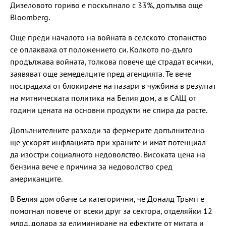
Дизеловото гориво е поскъпнало с 33%, допълва още
Bloomberg.
Още преди началото на войната в селското стопанство
се оплакваха от положението си. Колкото по-дълго
продължава войната, толкова повече ще страдат всички,
заявяват още земеделците пред агенцията. Те вече
пострадаха от блокиране на пазари в чужбина в резултат
на митническата политика на Белия дом, а в САЩ от
години цената на основни продукти не спира да расте.
Допълнителните разходи за фермерите допълнително
ще ускорят инфлацията при храните и имат потенциал
да изостри социалното недоволство. Високата цена на
бензина вече е причина за недоволство сред
американците.
В Белия дом обаче са категорични, че Доналд Тръмп е
помогнал повече от всеки друг за сектора, отделяйки 12
млрд. долара за елиминиране на ефектите от митата и