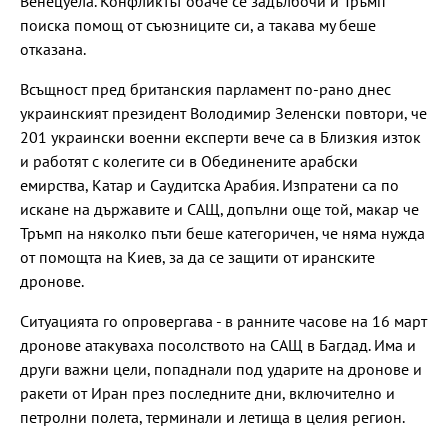
Венецуела. Конфликтът обаче се задълбочи и Тръмп
поиска помощ от съюзниците си, а такава му беше
отказана.
Всъщност пред британския парламент по-рано днес
украинският президент Володимир Зеленски повтори, че
201 украински военни експерти вече са в Близкия изток
и работят с колегите си в Обединените арабски
емирства, Катар и Саудитска Арабия. Изпратени са по
искане на държавите и САЩ, допълни още той, макар че
Тръмп на няколко пъти беше категоричен, че няма нужда
от помощта на Киев, за да се защити от иранските
дронове.
Ситуацията го опровергава - в ранните часове на 16 март
дронове атакуваха посолството на САЩ в Багдад. Има и
други важни цели, попаднали под ударите на дронове и
ракети от Иран през последните дни, включително и
петролни полета, терминали и летища в целия регион.