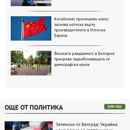
Китайският промишлен износ
засилва натиска върху
производителите в Източна
Европа
Високата раждаемост в България
прикрива задълбочаващата се
демографска криза
ОЩЕ ОТ ПОЛИТИКА
ВИЖ ОЩЕ
Зеленски от Белград: Украйна
няма време за скептицизъм