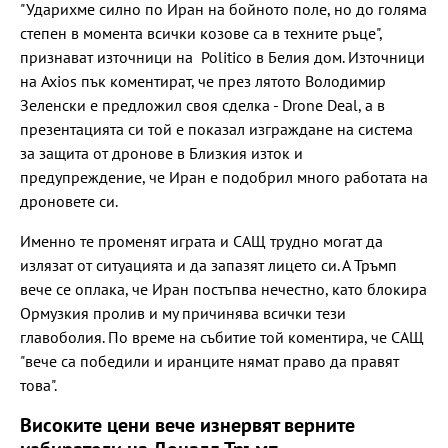
"Ударихме силно по Иран на бойното поле, но до голяма
степен в момента всички козове са в техните ръце",
признават източници на Politico в Белия дом. Източници
на Axios пък коментират, че през лятото Володимир
Зеленски е предложил своя сделка - Drone Deal, а в
презентацията си той е показал изграждане на система
за защита от дронове в Близкия изток и
предупреждение, че Иран е подобрил много работата на
дроновете си.
Именно те променят играта и САЩ трудно могат да
излязат от ситуацията и да запазят лицето си. А Тръмп
вече се оплака, че Иран постъпва нечестно, като блокира
Ормузкия пролив и му причинява всички тези
главоболия. По време на събитие той коментира, че САЩ
"вече са победили и иранците нямат право да правят
това".
Високите цени вече изнервят верните