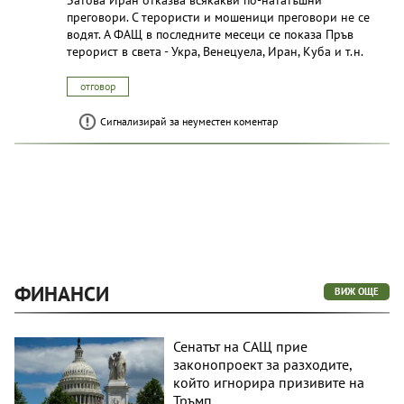
преговори. С терористи и мошеници преговори не се
водят. А ФАЩ в последните месеци се показа Пръв
терорист в света - Укра, Венецуела, Иран, Куба и т.н.
отговор
Сигнализирай за неуместен коментар
ФИНАНСИ
ВИЖ ОЩЕ
Сенатът на САЩ прие
законопроект за разходите,
който игнорира призивите на
Тръмп