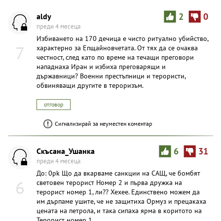
aldy
2
0
преди 4 месеца
Избиването на 170 дечица е чисто ритуално убийство,
7
характерно за Епщайновчетата. От тях да се очаква
честност, след като по време на течащи преговори
нападнаха Иран и избиха преговарящи и
държавници? Военни престъпници и терористи,
обвиняващи другите в тероризъм.
отговор
Сигнализирай за неуместен коментар
Скъсана_Ушанка
6
31
преди 4 месеца
До: 0pk Що да вкарваме санкции на САЩ, че бомбят
6
световен терорист Номер 2 и първа дружка на
терорист номер 1, ли?? Хехее. Единствено можем да
им дърпаме ушите, че не защитиха Ормуз и прецакаха
цената на петрола, и така сипаха ярма в коритото на
Терорист номер 1,