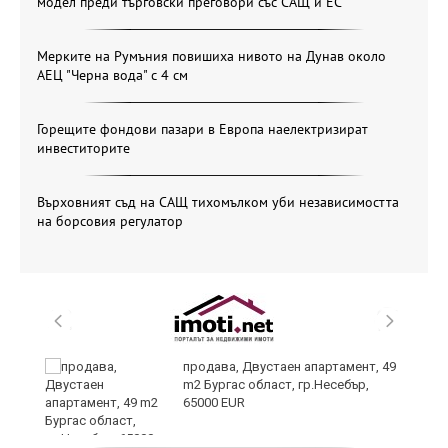
модел преди търговски преговори със САЩ и ЕС
Мерките на Румъния повишиха нивото на Дунав около
АЕЦ "Черна вода" с 4 см
Горещите фондови пазари в Европа наелектризират
инвеститорите
Върховният съд на САЩ тихомълком уби независимостта
на борсовия регулатор
продава, Двустаен апартамент, 49
m2 Бургас област, гр.Несебър,
65000 EUR