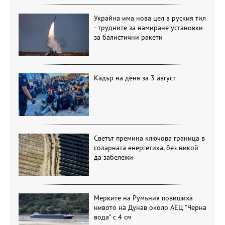
Украйна има нова цел в руския тил
- трудните за намиране установки
за балистични ракети
Кадър на деня за 3 август
Светът премина ключова граница в
соларната енергетика, без никой
да забележи
Мерките на Румъния повишиха
нивото на Дунав около АЕЦ "Черна
вода" с 4 см