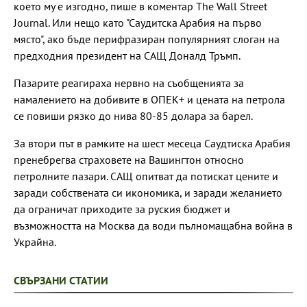
което му е изгодно, пише в коментар The Wall Street
Journal. Или нещо като "Саудитска Арабия на първо
място", ако бъде перифразиран популярният слоган на
предходния президент на САЩ Доналд Тръмп.
Пазарите реагираха нервно на съобщенията за
намалението на добивите в ОПЕК+ и цената на петрола
се повиши рязко до нива 80-85 долара за барел.
За втори път в рамките на шест месеца Саудтиска Арабия
пренебрегва страховете на Вашингтон относно
петролните пазари. САЩ опитват да потискат цените и
заради собствената си икономика, и заради желанието
да ограничат приходите за руския бюджет и
възможността на Москва да води пълномащабна война в
Украйна.
СВЪРЗАНИ СТАТИИ