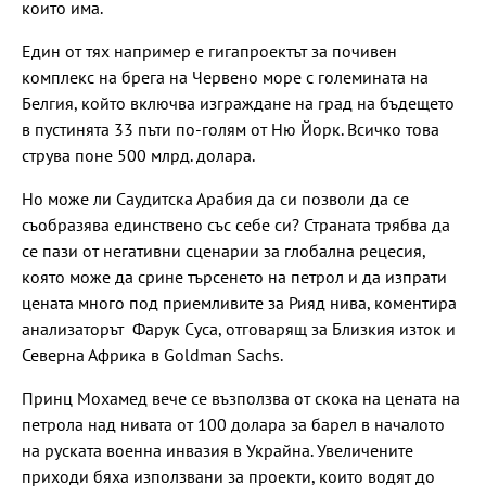
които има.
Един от тях например е гигапроектът за почивен
комплекс на брега на Червено море с големината на
Белгия, който включва изграждане на град на бъдещето
в пустинята 33 пъти по-голям от Ню Йорк. Всичко това
струва поне 500 млрд. долара.
Но може ли Саудитска Арабия да си позволи да се
съобразява единствено със себе си? Страната трябва да
се пази от негативни сценарии за глобална рецесия,
която може да срине търсенето на петрол и да изпрати
цената много под приемливите за Рияд нива, коментира
анализаторът Фарук Суса, отговарящ за Близкия изток и
Северна Африка в Goldman Sachs.
Принц Мохамед вече се възползва от скока на цената на
петрола над нивата от 100 долара за барел в началото
на руската военна инвазия в Украйна. Увеличените
приходи бяха използвани за проекти, които водят до