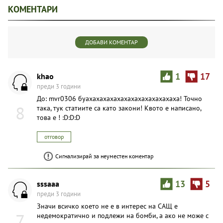
КОМЕНТАРИ
ДОБАВИ КОМЕНТАР
khao
1
17
преди 3 години
До: mvr0306 буахахахахахахахахахахахахаха! Точно
8
така, тук статиите са като закони! Квото е написано,
това е ! :D:D:D
отговор
Сигнализирай за неуместен коментар
sssaaa
13
5
преди 3 години
Значи всичко което не е в интерес на САЩ е
7
недемократично и подлежи на бомби, а ако не може с