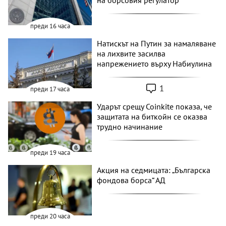
на борсовия регулатор
преди 16 часа
Натискът на Путин за намаляване
на лихвите засилва
напрежението върху Набиулина
1
преди 17 часа
Ударът срещу Coinkite показа, че
защитата на биткойн се оказва
трудно начинание
преди 19 часа
Акция на седмицата: „Българска
фондова борса“ АД
преди 20 часа