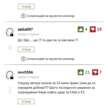
отговор
Сигнализирай за неуместен коментар
zelka007
4
19
преди 3 години
До: 0pk ... що ?! ти две ли си взе вече ?!
4
отговор
Сигнализирай за неуместен коментар
mvr0306
21
7
преди 3 години
Според автора излиза че СА няма право сама да си
3
определя добива??? Щото последното решение за
съкращаване беше кофти удар за САЩ и ЕС.
отговор