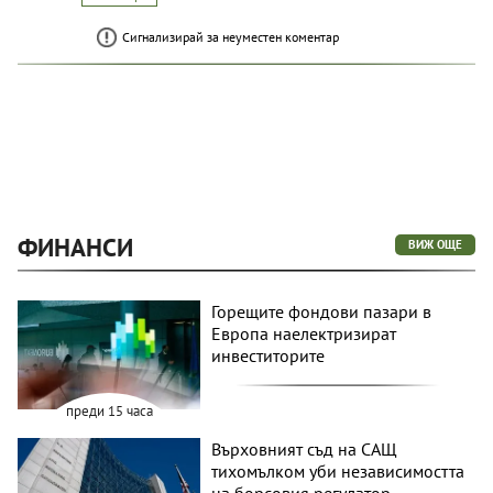
Сигнализирай за неуместен коментар
ФИНАНСИ
ВИЖ ОЩЕ
Горещите фондови пазари в
Европа наелектризират
инвеститорите
преди 15 часа
Върховният съд на САЩ
тихомълком уби независимостта