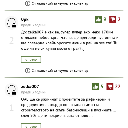
Сигнализирай за неуместен коментар
0pk
9
2
преди 3 години
До: zelka007 е как ве, супер-пупер-еко-меко 170км
2
оглдален небостъргач-стена, ще прегради пустинята и
ще превърне крайморските дюни в рай на земята! Ти
още ли не си купил късче от рая? :]
отговор
Сигнализирай за неуместен коментар
zelka007
5
22
преди 3 години
ОАЕ ще се разминат с проектите за рафинерии и
1
предприятия ... твърдо ще останат само със
строителството на скъпи безсмислици в пустинята ...
след 50г ще ги покрие пясъка отново ...
отговор