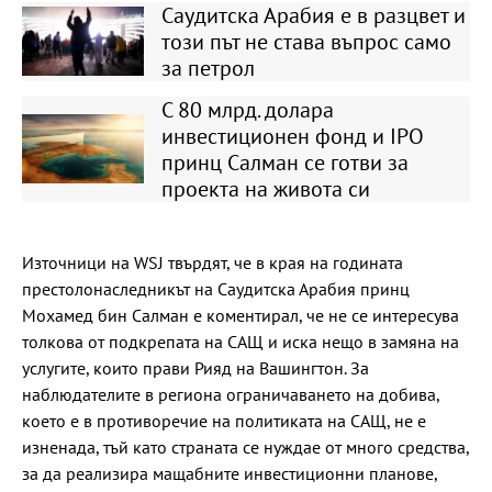
Саудитска Арабия е в разцвет и
този път не става въпрос само
за петрол
С 80 млрд. долара
инвестиционен фонд и IPO
принц Салман се готви за
проекта на живота си
Източници на WSJ твърдят, че в края на годината
престолонаследникът на Саудитска Арабия принц
Мохамед бин Салман е коментирал, че не се интересува
толкова от подкрепата на САЩ и иска нещо в замяна на
услугите, които прави Рияд на Вашингтон. За
наблюдателите в региона ограничаването на добива,
което е в противоречие на политиката на САЩ, не е
изненада, тъй като страната се нуждае от много средства,
за да реализира мащабните инвестиционни планове,