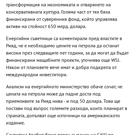
трансформация на икономиката и отварянето на
консервативната култура. Голяма част от тях бяха
финансирани от суверенния фонд, който управлява
активи на стойност 650 млрд. долара.
Енергийни съветници са коментирали пред властите в
Рияд, че е необходимо цените на петрола да останат
високи през следващите пет години, за да могат да бъдат
финансирани мащабните проекти, уточнява още WSJ.
Някои от плановете вече имат и добра подкрепа от
международни инвеститори.
Анализи на енергийното министерство обаче сочат, че
цената на петрола може да падне доста под
приемливите за Рияд нива - и под 50 долара. Това ще
постави под въпрос големите разходи, които планират в
страната, допълват още източници на американското
издание.
Саудитска Арабия беше верен съюзник на САЩ по