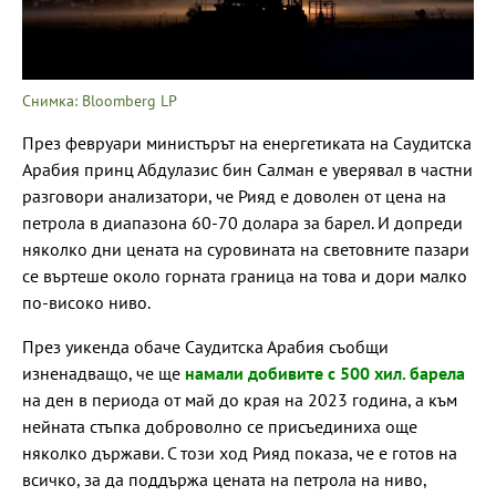
Снимка: Bloomberg LP
През февруари министърът на енергетиката на Саудитска
Арабия принц Абдулазис бин Салман е уверявал в частни
разговори анализатори, че Рияд е доволен от цена на
петрола в диапазона 60-70 долара за барел. И допреди
няколко дни цената на суровината на световните пазари
се въртеше около горната граница на това и дори малко
по-високо ниво.
През уикенда обаче Саудитска Арабия съобщи
изненадващо, че ще
намали добивите с 500 хил. барела
на ден в периода от май до края на 2023 година, а към
нейната стъпка доброволно се присъединиха още
няколко държави. С този ход Рияд показа, че е готов на
всичко, за да поддържа цената на петрола на ниво,