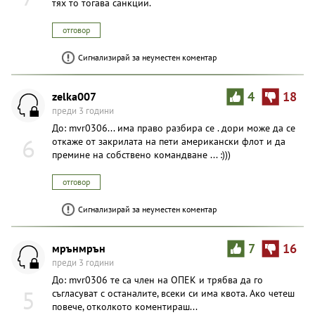
тях то тогава санкции.
отговор
Сигнализирай за неуместен коментар
zelka007
4
18
преди 3 години
До: mvr0306... има право разбира се . дори може да се
6
откаже от закрилата на пети американски флот и да
премине на собствено командване ... :)))
отговор
Сигнализирай за неуместен коментар
мрънмрън
7
16
преди 3 години
До: mvr0306 те са член на ОПЕК и трябва да го
5
съгласуват с останалите, всеки си има квота. Ако четеш
повече, отколкото коментираш...