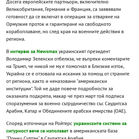
Досега европейските партньори, включително
Великобритания, Германия и Франция, са заявявали
готовност да се включат в операция за отваряне на
Ормузкия проток и гарантиране на свободното
корабоплаване, но след края на военните действия в
региона.
В
интервю за Newsmax
украинският президент
Володимир Зеленски отбеляза, че въпреки коментарите
на Тръмп, че никой не му е помогнал в Близкия изток,
Украйна се е отзовала на искания за помощ от страните
от региона, както и неназовани "американски
институции". Той не даде повече подробности за
оказаната подкрепа, макар че през март той подписа
споразумения за военно сътрудничество със Саудитска
Арабия, Катар и Обединените арабски емирства (ОАЕ).
Според източници на Ройтерс
украинските системи за
сигурност вече се използват
в американската база
"Принц Султан" в Саудитска Арабия.