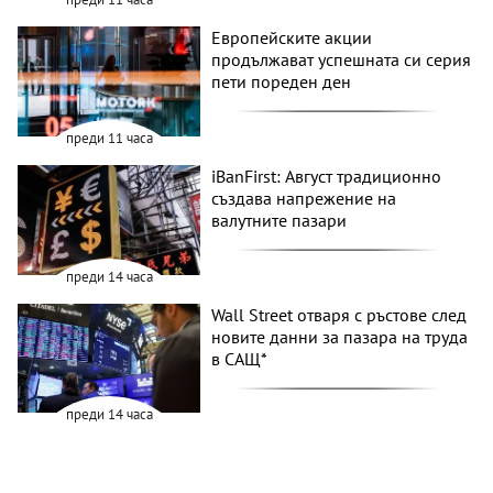
Европейските акции
продължават успешната си серия
пети пореден ден
преди 11 часа
iBanFirst: Август традиционно
създава напрежение на
валутните пазари
преди 14 часа
Wall Street отваря с ръстове след
новите данни за пазара на труда
в САЩ*
преди 14 часа