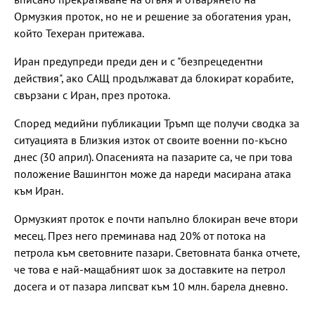
Ормузкия проток, но не и решение за обогатения уран,
който Техеран притежава.
Иран предупреди преди ден и с "безпрецедентни
действия", ако САЩ продължават да блокират корабите,
свързани с Иран, през протока.
Според медийни публикации Тръмп ще получи сводка за
ситуацията в Близкия изток от своите военни по-късно
днес (30 април). Опасенията на пазарите са, че при това
положение Вашингтон може да нареди масирана атака
към Иран.
Ормузкият проток е почти напълно блокиран вече втори
месец. През него преминава над 20% от потока на
петрола към световните пазари. Световната банка отчете,
че това е най-мащабният шок за доставките на петрол
досега и от пазара липсват към 10 млн. барела дневно.