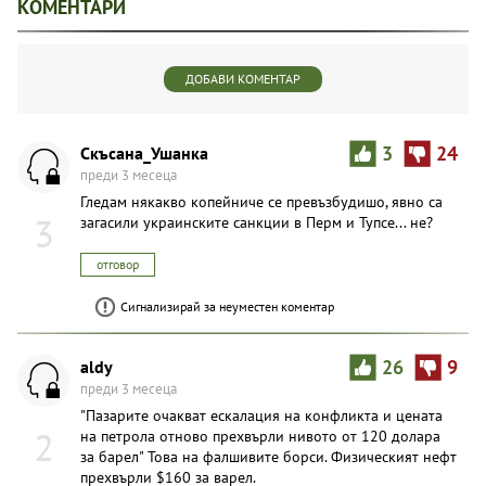
КОМЕНТАРИ
ДОБАВИ КОМЕНТАР
Скъсана_Ушанка
3
24
преди 3 месеца
Гледам някакво копейниче се превъзбудишо, явно са
3
загасили украинските санкции в Перм и Тупсе... не?
отговор
Сигнализирай за неуместен коментар
aldy
26
9
преди 3 месеца
"Пазарите очакват ескалация на конфликта и цената
2
на петрола отново прехвърли нивото от 120 долара
за барел" Това на фалшивите борси. Физическият нефт
прехвърли $160 за варел.