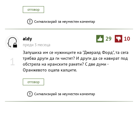
отговор
Сигнализирай за неуместен коментар
aldy
29
10
преди 3 месеца
Запушиха им се нужниците на "Джералд Форд", та сега
1
трябва други да ги чистят? И други да се навират под
обстрела на иранските ракети? С две думи -
Оранжевото оцапа калците.
отговор
Сигнализирай за неуместен коментар