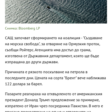
Снимка: Bloomberg LP
САЩ започват сформирането на коалиция - "Създаване
на морска свобода", за отваряне на Ормузкия проток,
съобщи Ройтерс. Агенцията има достъп до грама,
изготвена от Държавния департамент, която ще бъде
изпращана до други държави.
Причината е рязкото поскъпване на петрола в
последните дни. Цената на сорта "Брент" вече наближава
122 долара за барел.
Пазарите реагираха на отхвърленото от американския
президент Доналд Тръмп предложение за примирие,
изпратено от Иран чрез посредника Пакистан. В него е
вписано прекратяване на огъня и отварянето на