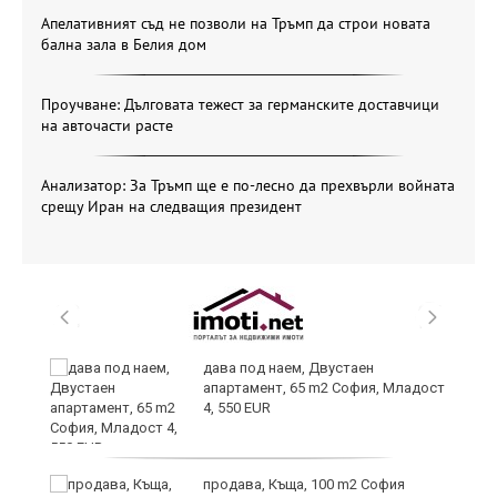
Апелативният съд не позволи на Тръмп да строи новата
бална зала в Белия дом
Проучване: Дълговата тежест за германските доставчици
на авточасти расте
Анализатор: За Тръмп ще е по-лесно да прехвърли войната
срещу Иран на следващия президент
и
дава под наем, Двустаен
апартамент, 65 m2 София, Младост
4, 550 EUR
и
продава, Къща, 100 m2 София