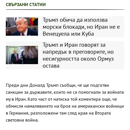
СВЪРЗАНИ СТАТИИ
Тръмп обича да използва
морски блокади, но Иран не е
Венецуела или Куба
Тръмп и Иран говорят за
напредък в преговорите, но
несигурността около Ормуз
остава
Преди дни Доналд Тръмп съобщи, че ще подготви
санкции за държавите, които не са помогнали за войната
му в Иран. Като част от натиска той коментира още, че
обмисля намаляването на броя на американски войници
в Германия, разположени там след края на Втората
световна война.