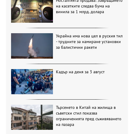
Носталгията продава: Завръщането
на касетките следва бума на
винила за 1 млрд. долара
Украйна има нова цел в руския тил
- трудните за намиране установки
за балистични ракети
Кадър на деня за 3 август
Търсенето в Китай на жилища в
съветски стил показва
ограниченията пред съживяването
на пазара