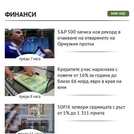
ФИНАНСИ
ВИЖ ОЩЕ
S&P 500 записа нов рекорд в
очакване на отварянето на
Ормузкия проток
преди 7 часа
Кредитите у нас нараснаха с
повече от 16% за година до
близо 66 млрд. евро в края на
юни
преди 8 часа
SOFIX затвори седмицата с ръст
от 1% до 1 311 пункта
преди 11 часа