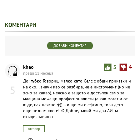
КОМЕНТАРИ
ДОБАВИ КОМЕНТАР
khao
5
4
преди 11 месеца
До: гъбко Говориш малко като Селс с общи приказки и
5
на око... значи кво се разбира, че е инструмент (но не
ясно за какво), неясно е защото е достъпен само за
малцина можещи професионалисти (а как могат и от
къде, пак неясно :):)) .. и ще ми е ефтино, това дето
още незнам кво е! :D Добре, завий ми два АИ за
вкъщи, навих се!
отговор