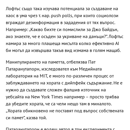
Лофтъс също така изучава потенциала за създаване на
хаос в ума чрез т. нар. push polls, при които социолози
вграждат дезинформация в зададения от тях въпрос.
Например: „Какво бихте си помислили за Джо Байдън,
ако знаехте, че е осъден за укриване на данъци?“. Лофтъс
намира за много плашеща мисълта колко ефективно АІ
би могъл да извършва такъв вид измама в голям мащаб.
Манипулирането на паметта, отбелязва Пат
Патаранутапорн, изследовател към Медийната
лаборатория на MIT, е много по-различен процес от
заблуждаването на хората с дийпфейк съдържание. Не е
нужно да създавате сложен фалшив източник на
уебсайта на New York Times например – просто трябва
да убедите хората, че са чели нещо там в миналото.
„Хората обикновено не поставят под въпрос собствената
си памет“, казва той.
Патаранутапорн е водещ автор в три експеримента с