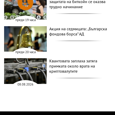
защитата на биткойн се оказва
трудно начинание
преди 19 часа
Акция на седмицата: „Българска
фондова борса“ АД
преди 20 часа
Квантовата заплаха затяга
примката около врата на
криптовалутите
08.08.2026