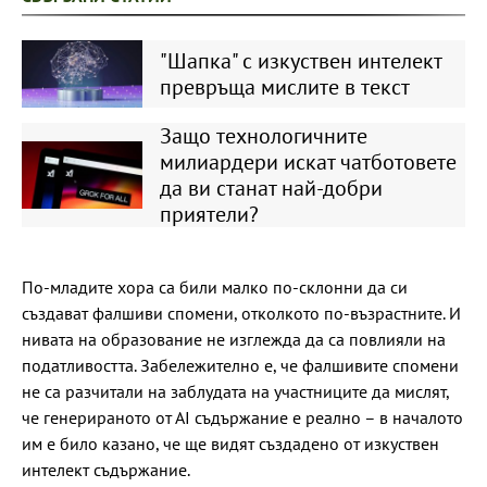
"Шапка" с изкуствен интелект
превръща мислите в текст
Защо технологичните
милиардери искат чатботовете
да ви станат най-добри
приятели?
По-младите хора са били малко по-склонни да си
създават фалшиви спомени, отколкото по-възрастните. И
нивата на образование не изглежда да са повлияли на
податливостта. Забележително е, че фалшивите спомени
не са разчитали на заблудата на участниците да мислят,
че генерираното от АІ съдържание е реално – в началото
им е било казано, че ще видят създадено от изкуствен
интелект съдържание.