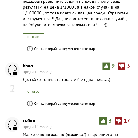
подадеш правилните задачи на входа , получаваш
резултаТИ на цена 1/1000 , а в някои случаи и на
1/100000 , от това което си плащал преди . Страхотен
инструмент са !! Да , не е интелект в никакъв случай ,
но "обучените" мрежи са голяма сила !! ... :)))
отговор
Сигнализирай за неуместен коментар
khao
9
3
преди 11 месеца
До: гъбко то цялата сага с АИ е една лъжа... :)
2
отговор
Сигнализирай за неуместен коментар
гъбко
3
17
преди 11 месеца
Малко е подвеждащо (лъжливо?) твърдението на