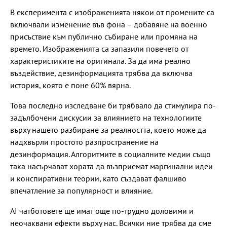
В експеримента с изображенията някои от промените са
включвали изменение във фона – добавяне на военно
присъствие към публично събиране или промяна на
времето. Изображенията са запазили повечето от
характеристиките на оригинала. За да има реално
въздействие, дезинформацията трябва да включва
история, която е поне 60% вярна.
Това последно изследване би трябвало да стимулира по-
задълбочени дискусии за влиянието на технологиите
върху нашето разбиране за реалността, което може да
надхвърли простото разпространение на
дезинформация. Алгоритмите в социалните медии също
така насърчават хората да възприемат маргинални идеи
и конспиративни теории, като създават фалшиво
впечатление за популярност и влияние.
АІ чатботовете ще имат още по-трудно доловими и
неочаквани ефекти върху нас. Всички ние трябва да сме