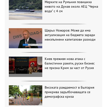
Мерките на Румъния повишиха
нивото на Дунав около АЕЦ "Черна
вода" с 4 см
Щерьо Ножаров: Може да има
актуализация на бюджета заради
неизпълнени капиталови разходи
Киев преживя нова атака с
балистични ракети, руски бизнес
не призна Крим за част от Русия
Високата раждаемост в България
прикрива задълбочаващата се
демографска криза