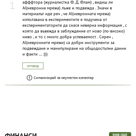
1
афффтора (журналистка Ф. Д. Флам) , видиш ли
AI(невронна мрежа) лъже и подвежда . Значи в
материалът иде реч , че AI(невронната мрежа)
използвана в експериментите е подучена от
експериментаторите да снася неверна информация , с
която да въвежда в заблуждение от ново (по-високо)
ниво , и то с много добра успеваемост . Сиреч ,
AI(невронните мрежи) са добри инструменти за
подвеждане и манипулиране на общодостъпни данни
и факти ... :)))
отговор
Сигнализирай за неуместен коментар
ФИНАНСИ
ВИЖ ОЩЕ