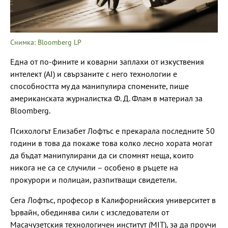
Снимка: Bloomberg LP
Една от по-фините и коварни заплахи от изкуствения
интелект (АІ) и свързаните с него технологии е
способността му да манипулира спомените, пише
американската журналистка Ф. Д. Флам в материал за
Bloomberg.
Психологът Елизабет Лофтъс е прекарала последните 50
години в това да покаже това колко лесно хората могат
да бъдат манипулирани да си спомнят неща, които
никога не са се случили – особено в ръцете на
прокурори и полицаи, разпитващи свидетели.
Сега Лофтъс, професор в Калифорнийския университет в
Ървайн, обединява сили с изследователи от
Масачузетския технологичен институт (MIT), за да проучи