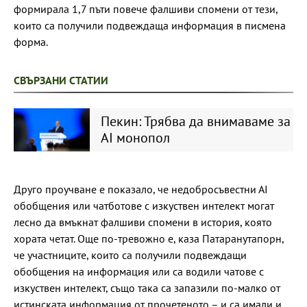
формирала 1,7 пъти повече фалшиви спомени от тези,
които са получили подвеждаща информация в писмена
форма.
СВЪРЗАНИ СТАТИИ
Пекин: Трябва да внимаваме за
АІ монопол
Друго проучване е показало, че недобросъвестни АІ
обобщения или чатботове с изкуствен интелект могат
лесно да вмъкнат фалшиви спомени в история, която
хората четат. Още по-тревожно е, каза Патаранутапорн,
че участниците, които са получили подвеждащи
обобщения на информация или са водили чатове с
изкуствен интелект, също така са запазили по-малко от
истинската информация от прочетеното – и са имали и