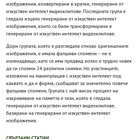
изображения, конвертирани в кратки, генерирани от
изкуствен интелект видеоклипове. Последната група е
гледала изцяло генерирани от изкуствен интелект
изображения, които са били трансформирани в
генерирани от изкуствен интелект видеоклипове.
Дори групата, която е разгледала отново оригиналните
изображения, е имала фалшиви спомени – не е
изненадващо, като се има предвид колко е трудно човек
да си спомни 24 различни снимки. Но участниците,
изложени на манипулация с изкуствен интелект под
каквато и да е форма, съобщават за значително повече
фалшиви спомени. Групата с най-висок процент на
изкривяване на паметта е тази, която е гледала
генерирани от изкуствен интелект видеоклипове,
базирани на генерирани от изкуствен интелект
изображения.
СВЪРЗАНИ СТАТИИ