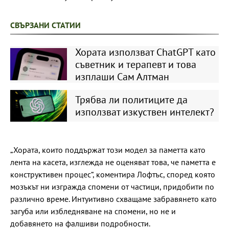
СВЪРЗАНИ СТАТИИ
Хората използват ChatGPT като
съветник и терапевт и това
изплаши Сам Алтман
Трябва ли политиците да
използват изкуствен интелект?
„Хората, които поддържат този модел за паметта като
лента на касета, изглежда не оценяват това, че паметта е
конструктивен процес“, коментира Лофтъс, според която
мозъкът ни изгражда спомени от частици, придобити по
различно време. Интуитивно схващаме забравянето като
загуба или избледняване на спомени, но не и
добавянето на фалшиви подробности.