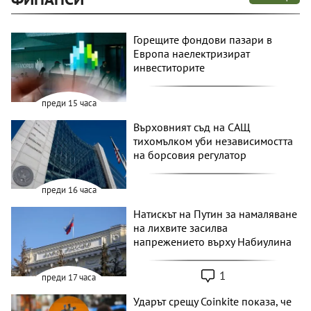
Горещите фондови пазари в
Европа наелектризират
инвеститорите
преди 15 часа
Върховният съд на САЩ
тихомълком уби независимостта
на борсовия регулатор
преди 16 часа
Натискът на Путин за намаляване
на лихвите засилва
напрежението върху Набиулина
1
преди 17 часа
Ударът срещу Coinkite показа, че