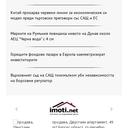
Китай прокарва червени линии за икономическия си
модел преди търговски преговори със САЩ и ЕС
Мерките на Румъния повишиха нивото на Дунав около
АЕЦ "Черна вода" с 4 см
Горещите фондови пазари в Европа наелектризират
инвеститорите
Върховният съд на САЩ тихомълком уби независимостта
на борсовия регулатор
продава, Двустаен апартамент, 49
m2 Бургас област, гр.Несебър,