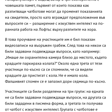
човешката памет, първият от които показва как
разпитващи чатботове могат да променят показанията
на свидетели, просто като вграждат предположения във
въпросите си – разширение с изкуствен интелект на по-
ранната работа на Лофтъс върху разпитите на хора.
В това проучване на участниците им е бил показан
видеозаписи на въоръжен грабеж. След това на някои са
били задавани подвеждащи въпроси, като например:
„Имаше ли охранителна камера близо до мястото, където
крадците паркираха колата?“ Около една трета от тези
участници по-късно са си спомнили, че са видели
крадците да пристигат с кола. Не е имало кола.
Фалшивият спомен се е запазил дори седмица по-късно.
Участниците са били разделени на три групи: на едната
не са били задавани подвеждащи въпроси, на другата са
били зададени в писмена форма, а третата ги получава
от чатбот с изкуствен интелект. Групата с чатботове е