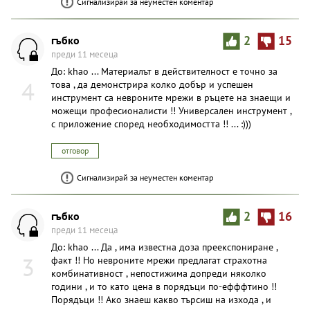
Сигнализирай за неуместен коментар
гъбко
2
15
преди 11 месеца
До: khao ... Материалът в действителност е точно за
4
това , да демонстрира колко добър и успешен
инструмент са невроните мрежи в ръцете на знаещи и
можещи професионалисти !! Универсален инструмент ,
с приложение според необходимостта !! ... :)))
отговор
Сигнализирай за неуместен коментар
гъбко
2
16
преди 11 месеца
До: khao ... Да , има известна доза преекспониране ,
3
факт !! Но невроните мрежи предлагат страхотна
комбинативност , непостижима допреди няколко
години , и то като цена в порядъци по-ефффтино !!
Порядъци !! Ако знаеш какво търсиш на изхода , и