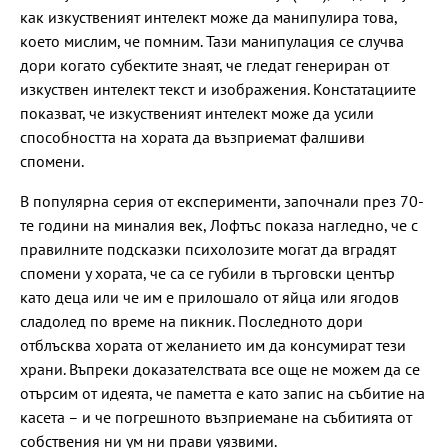
как изкуственият интелект може да манипулира това,
което мислим, че помним. Тази манипулация се случва
дори когато субектите знаят, че гледат генериран от
изкуствен интелект текст и изображения. Констатациите
показват, че изкуственият интелект може да усили
способността на хората да възприемат фалшиви
спомени.
В популярна серия от експерименти, започнали през 70-
те години на миналия век, Лофтъс показа нагледно, че с
правилните подсказки психолозите могат да вградят
спомени у хората, че са се губили в търговски център
като деца или че им е прилошало от яйца или ягодов
сладолед по време на пикник. Последното дори
отблъсква хората от желанието им да консумират тези
храни. Въпреки доказателствата все още не можем да се
отърсим от идеята, че паметта е като запис на събитие на
касета – и че погрешното възприемане на събитията от
собствения ни ум ни прави уязвими.