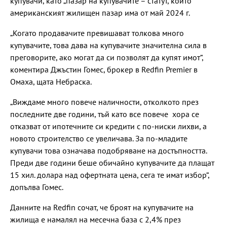
купувачи, като „пазар на купувачите – статут, който
американският жилищен пазар има от май 2024 г.
„Когато продавачите превишават толкова много
купувачите, това дава на купувачите значителна сила в
преговорите, ако могат да си позволят да купят имот“,
коментира Джъстин Гомес, брокер в Redfin Premier в
Омаха, щата Небраска.
„Виждаме много повече наличности, отколкото през
последните две години, тъй като все повече хора се
отказват от ипотечните си кредити с по-ниски лихви, а
новото строителство се увеличава. За по-младите
купувачи това означава подобряване на достъпността.
Преди две години беше обичайно купувачите да плащат
15 хил. долара над офертната цена, сега те имат избор“,
допълва Гомес.
Данните на Redfin сочат, че броят на купувачите на
жилища е намалял на месечна база с 2,4% през