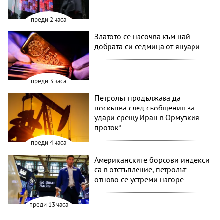
преди 2 часа
Златото се насочва към най-
добрата си седмица от януари
преди 3 часа
Петролът продължава да
поскъпва след съобщения за
удари срещу Иран в Ормузкия
проток*
преди 4 часа
Американските борсови индекси
са в отстъпление, петролът
отново се устреми нагоре
преди 13 часа