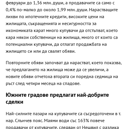
февруари до 1,36 млн. души, а продавачите са само с
0,4% по-малко до около 1,99 млн. души. Нарастващите
лихви по ипотечните кредити, високите цени на
жилищата, съкращенията и несигурността за
икономиката карат много купувачи да отстъпват, което
кара някои собственици на жилища, много от които са
потенциални купувачи, да отлагат продажбата на
жилището си или да свалят обяви.
Повторните обяви започват да нарастват, което показва,
че предлагането на жилища може да се увеличи, а
новите обяви отчетоха втората си поредна седмица на
ръст след четири месеца на спадове.
Южните градове предлагат най-добрите
сделки
Най-силните пазари на купувачите са съсредоточени в т.
нар. Слънчев пояс. Маями води със 163% повече
продавачи от купувачите, следван от Нешвил с разлика