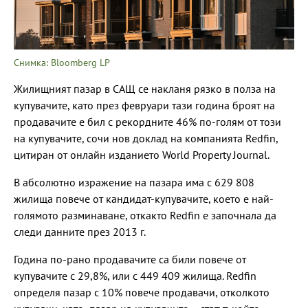
Снимка: Bloomberg LP
Жилищният пазар в САЩ се накланя рязко в полза на
купувачите, като през февруари тази година броят на
продавачите е бил с рекордните 46% по-голям от този
на купувачите, сочи нов доклад на компанията Redfin,
цитиран от онлайн изданието World Property Journal.
В абсолютно изражение на пазара има с 629 808
жилища повече от кандидат-купувачите, което е най-
голямото разминаване, откакто Redfin е започнала да
следи данните през 2013 г.
Година по-рано продавачите са били повече от
купувачите с 29,8%, или с 449 409 жилища. Redfin
определя пазар с 10% повече продавачи, отколкото