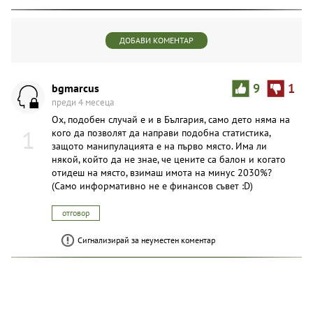
ДОБАВИ КОМЕНТАР
bgmarcus
9
1
преди 4 месеца
Ох, подобен случай е и в България, само дето няма на
1
кого да позволят да направи подобна статистика,
защото манипулацията е на първо място. Има ли
някой, който да не знае, че цените са балон и когато
отидеш на място, взимаш имота на минус 2030%?
(Само информативно не е финансов съвет :D)
отговор
Сигнализирай за неуместен коментар