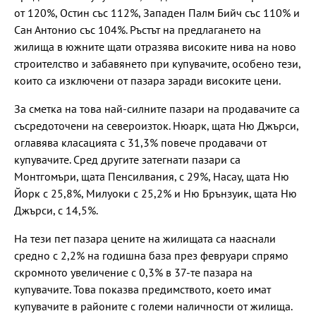
от 120%, Остин със 112%, Западен Палм Бийч със 110% и
Сан Антонио със 104%. Ръстът на предлагането на
жилища в южните щати отразява високите нива на ново
строителство и забавянето при купувачите, особено тези,
които са изключени от пазара заради високите цени.
За сметка на това най-силните пазари на продавачите са
съсредоточени на североизток. Нюарк, щата Ню Джърси,
оглавява класацията с 31,3% повече продавачи от
купувачите. Сред другите затегнати пазари са
Монтгомъри, щата Пенсилвания, с 29%, Насау, щата Ню
Йорк с 25,8%, Милуоки с 25,2% и Ню Брънзуик, щата Ню
Джърси, с 14,5%.
На тези пет пазара цените на жилищата са нааснали
средно с 2,2% на годишна база през февруари спрямо
скромното увеличение с 0,3% в 37-те пазара на
купувачите. Това показва предимството, което имат
купувачите в районите с големи наличности от жилища.