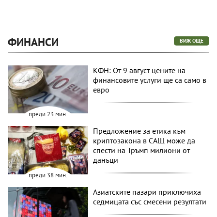
ФИНАНСИ
ВИЖ ОЩЕ
КФН: От 9 август цените на
финансовите услуги ще са само в
евро
преди 23 мин.
Предложение за етика към
криптозакона в САЩ може да
спести на Тръмп милиони от
данъци
преди 38 мин.
Азиатските пазари приключиха
седмицата със смесени резултати