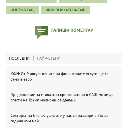
ИМОТИ В САЩ
ИКОНОМИКАТА НА САЩ
НАПИШИ КОМЕНТАР
ПОСЛЕДНИ
НАЙ-ЧЕТЕНИ
КФН: От 9 август цените на финансовите услуги ще са
само в евро
Предложение за етика към криптозакона в САЩ може да
спести на Тръмп милиони от данъци
Секторът на бизнес услугите у нас се разшири с 8% за
година към май