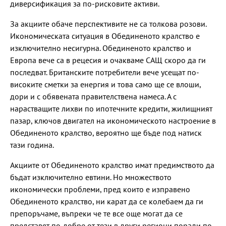
диверсификация за по-рисковите активи.
За акциите обаче перспективите не са толкова розови.
Икономическата ситуация в Обединеното кралство е
изключително несигурна. Обединеното кралство и
Европа вече са в рецесия и очакваме САЩ скоро да ги
последват. Британските потребители вече усещат по-
високите сметки за енергия и това само ще се влоши,
дори и с обявената правителствена намеса. А с
нарастващите лихви по ипотечните кредити, жилищният
пазар, ключов двигател на икономическото настроение в
Обединеното кралство, вероятно ще бъде под натиск
тази година.
Акциите от Обединеното кралство имат предимството да
бъдат изключително евтини. Но множеството
икономически проблеми, пред които е изправено
Обединеното кралство, ни карат да се колебаем да ги
препоръчаме, въпреки че те все още могат да се
представят по-добре от тези в други региони поради по-