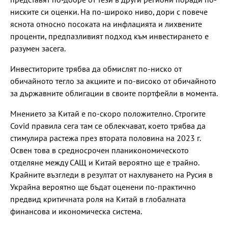
ниските си оценки. На по-широко ниво, дори с повече
яснота относно посоката на инфлацията и лихвените
проценти, предпазливият подход към инвестирането е
разумен засега.
Инвеститорите трябва да обмислят по-ниско от
обичайното тегло за акциите и по-високо от обичайното
за държавните облигации в своите портфейли в момента.
Мнението за Китай е по-скоро положително. Строгите
Covid правила сега там се облекчават, което трябва да
стимулира растежа през втората половина на 2023 г.
Освен това в средносрочен планикономическото
отделяне между САЩ и Китай вероятно ще е трайно.
Крайните възгледи в резултат от нахлуването на Русия в
Украйна вероятно ще бъдат оценени по-практично
предвид критичната роля на Китай в глобалната
финансова и икономическа система.