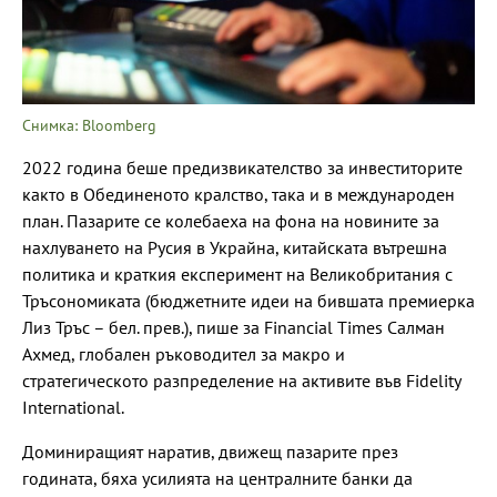
Снимка: Bloomberg
2022 година беше предизвикателство за инвеститорите
както в Обединеното кралство, така и в международен
план. Пазарите се колебаеха на фона на новините за
нахлуването на Русия в Украйна, китайската вътрешна
политика и краткия експеримент на Великобритания с
Тръсономиката (бюджетните идеи на бившата премиерка
Лиз Тръс – бел. прев.), пише за Financial Times Салман
Ахмед, глобален ръководител за макро и
стратегическото разпределение на активите във Fidelity
International.
Доминиращият наратив, движещ пазарите през
годината, бяха усилията на централните банки да