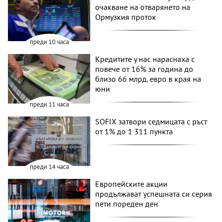
очакване на отварянето на
Ормузкия проток
преди 10 часа
Кредитите у нас нараснаха с
повече от 16% за година до
близо 66 млрд. евро в края на
юни
преди 11 часа
SOFIX затвори седмицата с ръст
от 1% до 1 311 пункта
преди 14 часа
Европейските акции
продължават успешната си серия
пети пореден ден