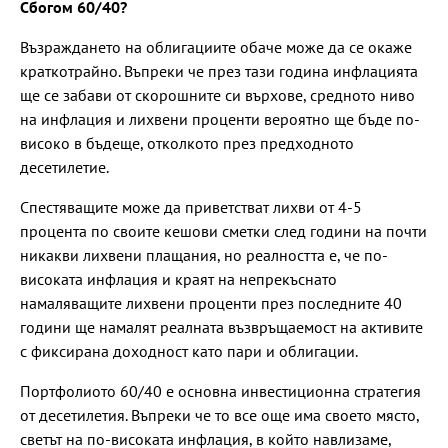
Сбогом 60/40?
Възраждането на облигациите обаче може да се окаже
краткотрайно. Въпреки че през тази година инфлацията
ще се забави от скорошните си върхове, средното ниво
на инфлация и лихвени проценти вероятно ще бъде по-
високо в бъдеще, отколкото през предходното
десетилетие.
Спестяващите може да приветстват лихви от 4-5
процента по своите кешови сметки след години на почти
никакви лихвени плащания, но реалността е, че по-
високата инфлация и краят на непрекъснато
намаляващите лихвени проценти през последните 40
години ще намалят реалната възвръщаемост на активите
с фиксирана доходност като пари и облигации.
Портфолиото 60/40 е основна инвестиционна стратегия
от десетилетия. Въпреки че то все още има своето място,
светът на по-високата инфлация, в който навлизаме,