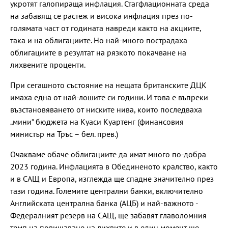
укротят галопираща инфлация. Стагфлационната среда
на забавящ се растеж и висока инфлация през по-
голямата част от годината навреди както на акциите,
така и на облигациите. Но най-много пострадаха
облигациите в резултат на рязкото покачване на
лихвените проценти.
При сегашното състояние на нещата британските ДЦК
имаха една от най-лошите си години. И това е въпреки
възстановяването от ниските нива, които последваха
„мини“ бюджета на Куаси Куартенг (финансовия
министър на Тръс – бел. прев.)
Очакваме обаче облигациите да имат много по-добра
2023 година. Инфлацията в Обединеното кралство, както
и в САЩ и Европа, изглежда ще спадне значително през
тази година. Големите централни банки, включително
Английската централна банка (АЦБ) и най-важното -
Федералният резерв на САЩ, ще забавят главоломния
темп на повишаване на лихвите и в един момент ще