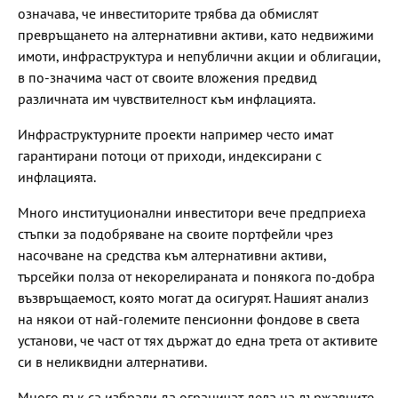
означава, че инвеститорите трябва да обмислят
превръщането на алтернативни активи, като недвижими
имоти, инфраструктура и непублични акции и облигации,
в по-значима част от своите вложения предвид
различната им чувствителност към инфлацията.
Инфраструктурните проекти например често имат
гарантирани потоци от приходи, индексирани с
инфлацията.
Много институционални инвеститори вече предприеха
стъпки за подобряване на своите портфейли чрез
насочване на средства към алтернативни активи,
търсейки полза от некорелираната и понякога по-добра
възвръщаемост, която могат да осигурят. Нашият анализ
на някои от най-големите пенсионни фондове в света
установи, че част от тях държат до една трета от активите
си в неликвидни алтернативи.
Много пък са избрали да ограничат дела на държавните