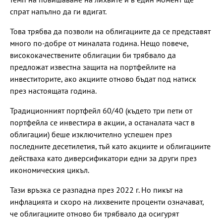
спрат напълно да ги вдигат.
Това трябва да позволи на облигациите да се представят
много по-добре от миналата година. Нещо повече,
висококачествените облигации би трябвало да
предложат известна защита на портфейлите на
инвеститорите, ако акциите отново бъдат под натиск
през настоящата година.
Традиционният портфейл 60/40 (където три пети от
портфейла се инвестира в акции, а останалата част в
облигации) беше изключително успешен през
последните десетилетия, тъй като акциите и облигациите
действаха като диверсификатори едни за други през
икономическия цикъл.
Тази връзка се разпадна през 2022 г. Но пикът на
инфлацията и скоро на лихвените проценти означават,
че облигациите отново би трябвало да осигурят