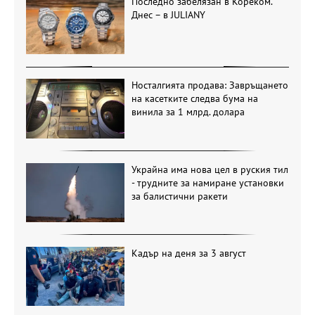
Последно забелязан в Кореком.
Днес – в JULIANY
Носталгията продава: Завръщането
на касетките следва бума на
винила за 1 млрд. долара
Украйна има нова цел в руския тил
- трудните за намиране установки
за балистични ракети
Кадър на деня за 3 август