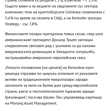
Същото важи и за акциите на свързаните със сектора
компании: тези на криптоборсата Coinbase поевтиняха с
5,6% по време на сесията в САЩ, а на биткойн трезора
Strategy – със 7,8%.
Финансовите пазари претърпяха тежка сесия, след като
американският президент Доналд Тръмп заплаши
следвоенния световен ред с усилията си да наложи
американската доминация в Западното полукълбо,
застрашавайки американо-европейския съюз.
„Рязкото понижение [на цената] на биткойна през
уикенда отразява по-широко излизане от рисковите
активи на традиционните макропазари заради
заплахите за мита на Белия дом срещу европейските
страни, както и геополитическите търкания заради
Гренландия“, посочва Шълян Тен, управляващ партньор
на Monarq Asset Management.