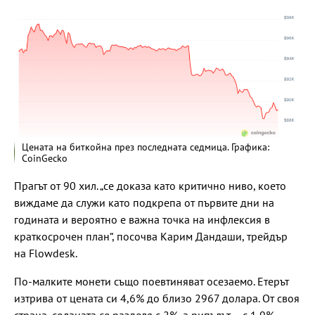
Цената на биткойна през последната седмица. Графика:
CoinGecko
Прагът от 90 хил. „се доказа като критично ниво, което
виждаме да служи като подкрепа от първите дни на
годината и вероятно е важна точка на инфлексия в
краткосрочен план“, посочва Карим Дандаши, трейдър
на Flowdesk.
По-малките монети също поевтиняват осезаемо. Етерът
изтрива от цената си 4,6% до близо 2967 долара. От своя
страна, соланата се разделя с 2%, а рипълът – с 1,9%.