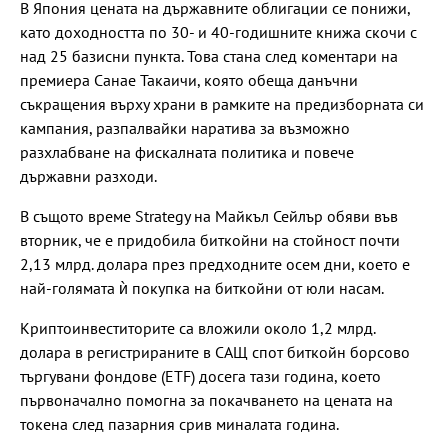
В Япония цената на държавните облигации се понижи,
като доходността по 30- и 40-годишните книжа скочи с
над 25 базисни пункта. Това стана след коментари на
премиера Санае Такаичи, която обеща данъчни
съкращения върху храни в рамките на предизборната си
кампания, разпалвайки наратива за възможно
разхлабване на фискалната политика и повече
държавни разходи.
В същото време Strategy на Майкъл Сейлър обяви във
вторник, че е придобила биткойни на стойност почти
2,13 млрд. долара през предходните осем дни, което е
най-голямата ѝ покупка на биткойни от юли насам.
Криптоинвеститорите са вложили около 1,2 млрд.
долара в регистрираните в САЩ спот биткойн борсово
търгувани фондове (ETF) досега тази година, което
първоначално помогна за покачването на цената на
токена след пазарния срив миналата година.