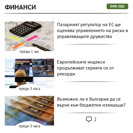
ФИНАНСИ
ВИЖ ОЩЕ
Пазарният регулатор на ЕС ще
оценява управлението на риска в
управляващите дружества
преди 1 час
Европейските индекси
продължават серията си от
рекорди
преди 3 часа
Възможно ли е България да се
върне към бюджетни излишъци?
2
преди 3 часа