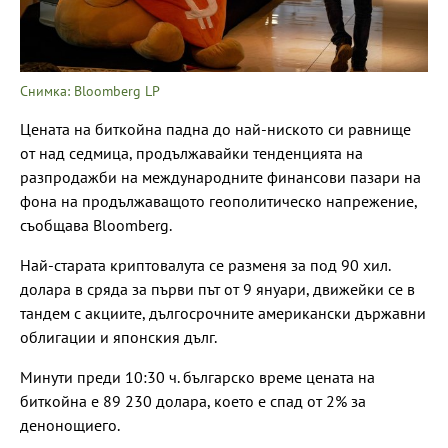
Снимка: Bloomberg LP
Цената на биткойна падна до най-ниското си равнище
от над седмица, продължавайки тенденцията на
разпродажби на международните финансови пазари на
фона на продължаващото геополитическо напрежение,
съобщава Bloomberg.
Най-старата криптовалута се разменя за под 90 хил.
долара в сряда за първи път от 9 януари, движейки се в
тандем с акциите, дългосрочните американски държавни
облигации и японския дълг.
Минути преди 10:30 ч. българско време цената на
биткойна е 89 230 долара, което е спад от 2% за
денонощиего.