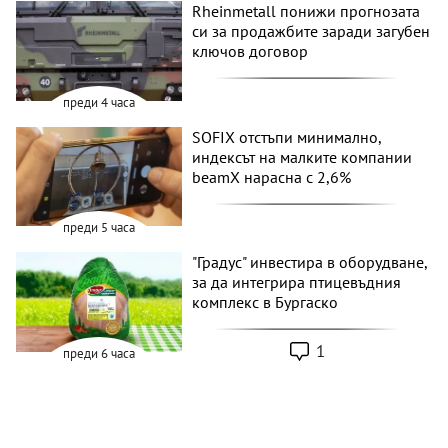
Rheinmetall понижи прогнозата
си за продажбите заради загубен
ключов договор
преди 4 часа
SOFIX отстъпи минимално,
индексът на малките компании
beamX нарасна с 2,6%
преди 5 часа
"Градус" инвестира в оборудване,
за да интегрира птицевъдния
комплекс в Бургаско
1
преди 6 часа