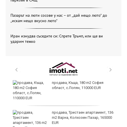
Пазарът на люти сосове у нас – от „дай нещо люто“ до
„искам нещо вкусно люто“
Иран изнудва съседите си: Спрете Тръмп, или ще ви
ударим тежко
продава, Къща, 180 m2 София
област, с.Лопян, 110000 EUR
ст
продава, Тристаен апартамент, 136
m2 Варна, Колхозен Пазар, 165000
EUR