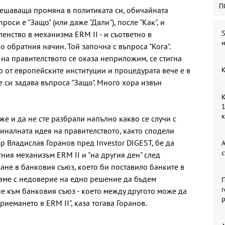
П
ешаваща промяна в политиката си, обичайната
оси е "Защо" (или даже "Дали"), после "Как", и
S
членство в механизма ERM II - и съответно в
н
о обратния начин. Той започна с въпроса "Кога".
 на правителството се оказа неприложим, се стигна
ор от европейските институции и процедурата вече е в
К
е си задава въпроса "Защо". Много хора извън
К
1
же и да не сте разбрали напълно какво се случи с
гиналната идея на правителството, както сподели
 Владислав Горанов пред Investor DIGEST, бе да
А
с
тния механизъм ERM II и "на другия ден" след
ане в банковия съюз, което би поставило банките в
даме с недоверие на едно решение да бъдем
П
г
 към банковия съюз - което между другото може да
р
иемането в ERM II", каза тогава Горанов.