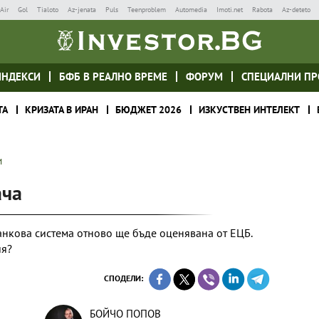
Air
Gol
Tialoto
Az-jenata
Puls
Teenproblem
Automedia
Imoti.net
Rabota
Az-deteto
ИНДЕКСИ
БФБ В РЕАЛНО ВРЕМЕ
ФОРУМ
СПЕЦИАЛНИ ПР
ТА
КРИЗАТА В ИРАН
БЮДЖЕТ 2026
ИЗКУСТВЕН ИНТЕЛЕКТ
И
ача
анкова система отново ще бъде оценявана от ЕЦБ.
ия?
СПОДЕЛИ:
БОЙЧО ПОПОВ