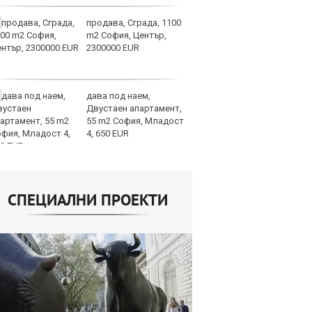
продава, Сграда, 1100
Ук
m2 София, Център,
ат
2300000 EUR
та
об
дава под наем,
Те
Двустаен апартамент,
ги
55 m2 София, Младост
иг
4, 650 EUR
ст
отшумяват
СПЕЦИАЛНИ ПРОЕКТИ