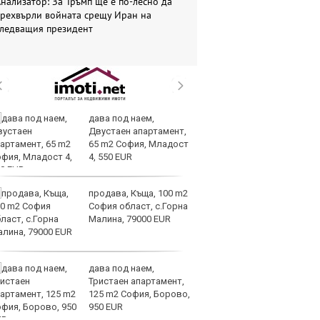
нализатор: За Тръмп ще е по-лесно да
прехвърли войната срещу Иран на
следващия президент
дава под наем,
И
Двустаен апартамент,
гр
65 m2 София, Младост
Ит
4, 550 EUR
ми
продава, Къща, 100 m2
Op
София област, с.Горна
ра
Малина, 79000 EUR
м
оп
сигурността
дава под наем,
До
Тристаен апартамент,
ни
125 m2 София, Борово,
пр
950 EUR
ви
отслабват