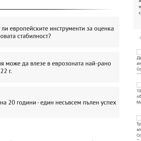
А
 ли европейските инструменти за оценка
овата стабилност?
Двоен ръст на
чревните инфекции за
я може да влезе в еврозоната най-рано
седмица във
Варненско
22 г.
Вечерен крос ще се
проведе тази събота в
Морската градина на
на 20 години - един несъвсем пълен успех
Варна
Тази събота: откриват
ловния сезон за
пернат дивеч