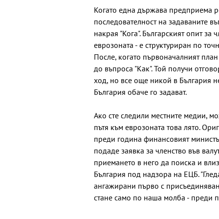
Когато една държава предприема р
последователност на задаваните въпр
накрая "Кога". Българският опит за 
еврозоната - е структуриран по точн
После, когато първоначалният план
до въпроса "Как". Той получи отгов
ход, но все още никой в България н
България обаче го задават.
Ако сте следили местните медии, мо
пътя към еврозоната това лято. Ори
преди година финансовият министър
подаде заявка за членство във валу
приемането в него да поиска и влиз
България под надзора на ЕЦБ. "Гле
ангажирани първо с присъединяване
стане само по наша молба - преди пр