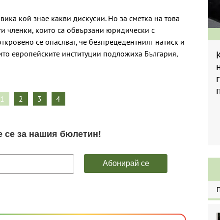
вика кой знае какви дискусии. Но за сметка на това
ги членки, които са обвързани юридически с
откровено се опасяват, че безпрецедентният натиск и
ито европейските институции подложиха България,
1
2
3
4