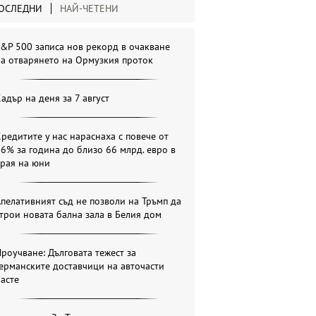
ОСЛЕДНИ
НАЙ-ЧЕТЕНИ
&P 500 записа нов рекорд в очакване
а отварянето на Ормузкия проток
адър на деня за 7 август
редитите у нас нараснаха с повече от
6% за година до близо 66 млрд. евро в
края на юни
пелативният съд не позволи на Тръмп да
трои новата бална зала в Белия дом
роучване: Дълговата тежест за
ерманските доставчици на авточасти
асте