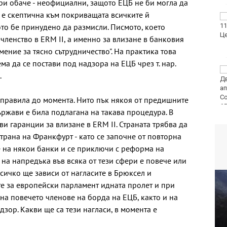
и обаче - неофициални, защото ЕЦБ не би могла да
е скептична към покриващата всичките й
ФК Девня гостува на
ото бе принудено да размисли. Писмото, което
Атлетик (Провадия) за
Аматьорската купа
 членство в ERM II, а именно за влизане в банковия
мение за тясно сътрудничество". На практика това
ма да се постави под надзорa на ЕЦБ чрез т. нар.
Национална мрежа за
.
децата:
Саморазправата не е
правосъдие след
е правила до момента. Нито пък някоя от предишните
случая с „ловци на педофили“
ржави е била подлагана на такава процедура. В
и гаранции за влизане в ERM II. Страната трябва да
трана на Франкфурт - като се започне от повторна
е на някои банки и се приключи с реформа на
на напредъка във всяка от тези сфери е повече или
сичко ще зависи от нагласите в Брюксел и
е за европейски парламент идната пролет и при
на повечето членове на борда на ЕЦБ, както и на
зор. Какви ще са тези нагласи, в момента е