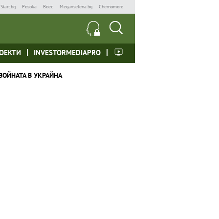
Start.bg
Posoka
Boec
Megavselena.bg
Chernomore
ОЕКТИ
INVESTORMEDIAPRO
ВОЙНАТА В УКРАЙНА