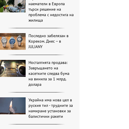
наематели в Европа
търси решение на
проблема с недостига на
жилища
Последно забелязан в
Кореком. Днес – в
JULIANY
Носталгията продава:
Завръщането на
касетките следва бума
на винила за 1 млрд.
долара
Украйна има нова цел в
руския тил - трудните за
намиране установки за
балистични ракети