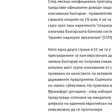
След месеци неофициални преговор
представи официални доводи защо 
изисквания България - правителств
страната изпрати на 18 юли, е не за
съюз чрез така нареченото "споразу
означава българската банкова систе
"единен надзорен механизъм" (SSM)
Нито една друга страна в ЕС не го 
присъединили се към еврозоната дъ
замяна България не получава никакв
изпълни шест групи изисквания от с
проверка на качеството на активит
държавните предприятия. Оценката 
по-малко субективна. На практика в
Франкфурт догодина - след изборит
предстоящо изтичане на мандатите 
шефката на единния европейски над
невъзможно да се прогнозира.