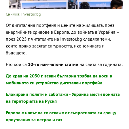
Снимка: Investor.bg
От дигиталния портфейл и цените на жилищата, през
енергийните сривове в Европа, до войната в Украйна –
през 2025 г. читателите на Investor.bg следяха теми,
които пряко засягат сигурността, икономиката и
бъдещето.
Ето кои са
10-те най-четени статии
на сайта за годината:
До края на 2030 г. всеки българин трябва да носи в
мобилното си устройство дигитален портфейл
Блокирани полети и саботажи - Украйна мести войната
на територията на Русия
Европа е напът да се откаже от съпротивата си срещу
проучвания за петрол и газ