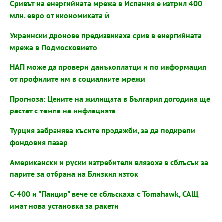
Сривът на енергийната мрежа в Испания е изтрил 400
млн. евро от икономиката ѝ
Украински дронове предизвикаха срив в енергийната
мрежа в Подмосковието
НАП може да провери данъкоплатци и по информация
от профилите им в социалните мрежи
Прогноза: Цените на жилищата в България догодина ще
растат с темпа на инфлацията
Турция забранява късите продажби, за да подкрепи
фондовия пазар
Американски и руски изтребители влязоха в сблъсък за
парите за отбрана на Близкия изток
С-400 и "Панцир" вече се сблъскаха с Tomahawk, САЩ
имат нова установка за ракети