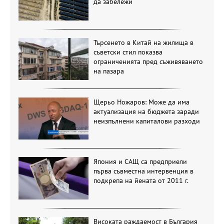
да забележи
Търсенето в Китай на жилища в
съветски стил показва
ограниченията пред съживяването
на пазара
Щерьо Ножаров: Може да има
актуализация на бюджета заради
неизпълнени капиталови разходи
Япония и САЩ са предприели
първа съвместна интервенция в
подкрепа на йената от 2011 г.
Високата раждаемост в България