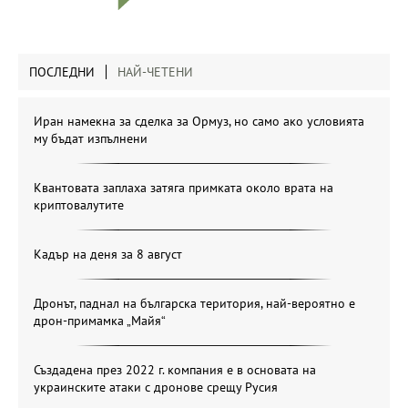
ПОСЛЕДНИ
НАЙ-ЧЕТЕНИ
Иран намекна за сделка за Ормуз, но само ако условията
му бъдат изпълнени
Квантовата заплаха затяга примката около врата на
криптовалутите
Кадър на деня за 8 август
Дронът, паднал на българска територия, най-вероятно е
дрон-примамка „Майя“
Създадена през 2022 г. компания е в основата на
украинските атаки с дронове срещу Русия