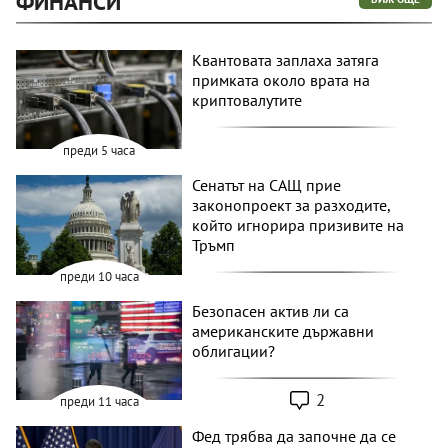
ФИНАНСИ
Квантовата заплаха затяга
примката около врата на
криптовалутите
преди 5 часа
Сенатът на САЩ прие
законопроект за разходите,
който игнорира призивите на
Тръмп
преди 10 часа
Безопасен актив ли са
американските държавни
облигации?
2
преди 11 часа
Фед трябва да започне да се