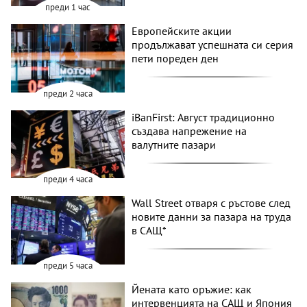
преди 1 час
Европейските акции
продължават успешната си серия
пети пореден ден
преди 2 часа
iBanFirst: Август традиционно
създава напрежение на
валутните пазари
преди 4 часа
Wall Street отваря с ръстове след
новите данни за пазара на труда
в САЩ*
преди 5 часа
Йената като оръжие: как
интервенцията на САЩ и Япония