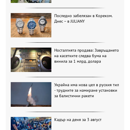
Последно забелязан в Кореком.
Днес – в JULIANY
Носталгията продава: Завръщането
на касетките следва бума на
винила за 1 млрд. долара
Украйна има нова цел в руския тил
- трудните за намиране установки
за балистични ракети
Кадър на деня за 3 август