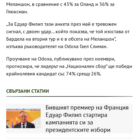
Меланшон, в сравнение с 43% за Оланд и 36% за
Глюксман.
„За Едуар Филип тази анкета през май е тревожен
сигнал, с двоен удар... който показва, че той изостава от
Бардела на втория тур и е в обсега на Меланшон“,
изтъква ръководителят на Odoxa Гаел Слиман.
Проучване на Odoxa, публикувано през ноември,
прогнозира, че лидерът на „Национален сбор“ ще победи
крайнолевия кандидат със 74% срещу 26%.
СВЪРЗАНИ СТАТИИ
Бившият премиер на Франция
Едуар Филип стартира
кампанията си за
президентските избори