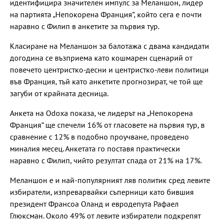
идентифицира значителен импулс за Меланшон, лидер
на партията „Непокорена Франция“, който сега е почти
наравно с Филип в анкетите за първия тур.
Класиране на Меланшон за балотажа с двама кандидати
догодина се възприема като кошмарен сценарий от
повечето центристко-десни и центристко-леви политици
във Франция, тъй като анкетите прогнозират, че той ще
загуби от крайната десница.
Анкета на Odoxa показа, че лидерът на „Непокорена
Франция“ ще спечели 16% от гласовете на първия тур, в
сравнение с 12% в подобно проучване, проведено
миналия месец. Анкетата го поставя практически
наравно с Филип, чийто резултат спада от 21% на 17%.
Меланшон е и най-популярният ляв политик сред левите
избиратели, изпреварвайки съперници като бившия
президент Франсоа Оланд и евродепута Рафаел
Глюксман. Около 49% от левите избиратели подкрепят