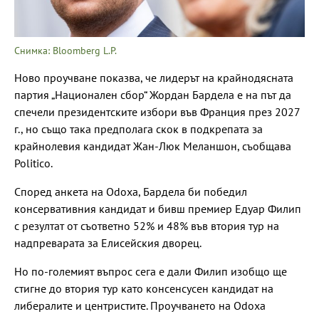
Снимка: Bloomberg L.P.
Ново проучване показва, че лидерът на крайнодясната
партия „Национален сбор“ Жордан Бардела е на път да
спечели президентските избори във Франция през 2027
г., но също така предполага скок в подкрепата за
крайнолевия кандидат Жан-Люк Меланшон, съобщава
Politico.
Според анкета на Odoxa, Бардела би победил
консервативния кандидат и бивш премиер Едуар Филип
с резултат от съответно 52% и 48% във втория тур на
надпреварата за Елисейския дворец.
Но по-големият въпрос сега е дали Филип изобщо ще
стигне до втория тур като консенсусен кандидат на
либералите и центристите. Проучването на Odoxa