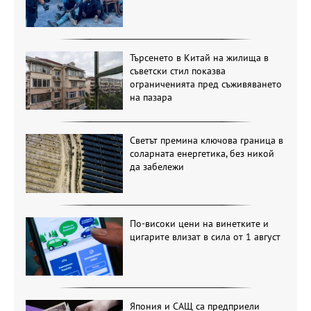
Търсенето в Китай на жилища в
съветски стил показва
ограниченията пред съживяването
на пазара
Светът премина ключова граница в
соларната енергетика, без никой
да забележи
По-високи цени на винетките и
цигарите влизат в сила от 1 август
Япония и САЩ са предприели