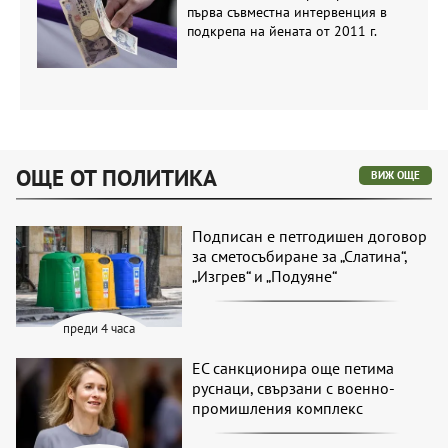
първа съвместна интервенция в
подкрепа на йената от 2011 г.
ОЩЕ ОТ ПОЛИТИКА
ВИЖ ОЩЕ
Подписан е петгодишен договор
за сметосъбиране за „Слатина“,
„Изгрев“ и „Подуяне“
преди 4 часа
ЕС санкционира още петима
руснаци, свързани с военно-
промишления комплекс