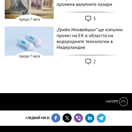
променя валутните пазари
3
преди 7 часа
„Грийн Иновейшън“ ще изпълни
проект на ЕК в областта на
водородните технологии в
Нидерландия
преди 7 часа
2
НАГОРЕ
СЛЕДВАЙ НИ В: