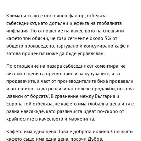
Климатът също е постоянен фактор, отбеляза
събеседникът, като допълни и ефекта на глобалната
инфлация. По отношение на качеството на спешълти
кафето той обясни, че този сегмент е около 5% от
общото произведено, търгувано и консумирано кафе и
затова процентът може да бъде управляван.
По отношение на пазара събеседникът коментира, че
високите цени са препятствие и за купувачите, и за
продавачите, а част от производителите биха продавали
и по-евтино, за да реализират повече продажби, но това
„зависи от борсата“. В сравнение между България и
Европа той отбеляза, че кафето има глобална цена и тя е
равна навсякъде, като различията идват по-скоро от
крайностите в качеството и маркетинга.
Кафето има една цена. Това е добрата новина. Спешълти
кафето също има една цена, посочи Дъбов.