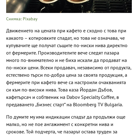
Снимка: Pixabay
Движението на цената при кафето е сходно с това при
какаото – котировките спадат, но това не означава, че
купувачите ще получат същите по-ниски нива директно
от фермерите. Производителите вече следят пазара
много по-внимателно и не биха искали да продават на
по-ниски цени. Всеки продавач, независимо от продукта,
естествено търси по-добра цена за своята продукция, а
фермерите при кафето вече са настроили очакванията
си към по-високи нива. Това каза Йордан Дъбов,
кафетърсач и собтвеник на Dabov Specialty Coffee, в
предаването „Бизнес старт“ на Bloomberg TV Bulgaria.
По думите му има индикации спадът да продължи още
малко, но не пое ангажимент с конкретни нива и
срокове. Той подчерта, че пазарът остава труден за