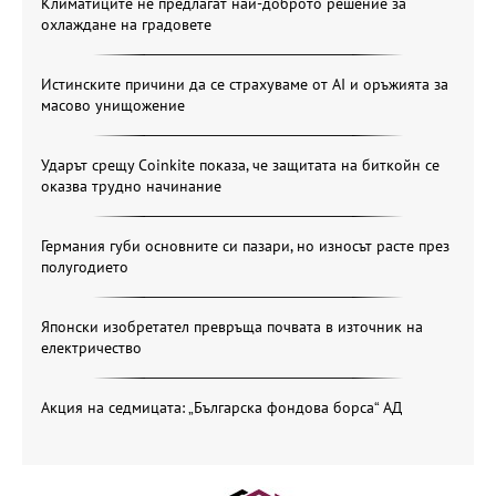
Климатиците не предлагат най-доброто решение за
охлаждане на градовете
Истинските причини да се страхуваме от AI и оръжията за
масово унищожение
Ударът срещу Coinkite показа, че защитата на биткойн се
оказва трудно начинание
Германия губи основните си пазари, но износът расте през
полугодието
Японски изобретател превръща почвата в източник на
електричество
Акция на седмицата: „Българска фондова борса“ АД