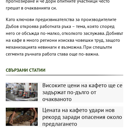
прогнозиране и че дори опитните участници често
грешат в очакванията си.
Като ключови предизвикателства за производителите
Дъбов откроява работната ръка – тема, която според
него се обсъжда по-малко, отколкото заслужава. Добивът
на кафе в много региони изисква човешки труд, защото
механизацията невинаги е възможна. При спешълти
сегмента ръчната работа става още по-важна.
СВЪРЗАНИ СТАТИИ
Високите цени на кафето ще се
задържат по-дълго от
очакваното
Цената на кафето удари нов
рекорд заради опасения около
предлагането