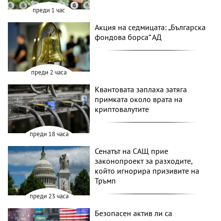
преди 1 час
Акция на седмицата: „Българска
фондова борса“ АД
преди 2 часа
Квантовата заплаха затяга
примката около врата на
криптовалутите
преди 18 часа
Сенатът на САЩ прие
законопроект за разходите,
който игнорира призивите на
Тръмп
преди 23 часа
Безопасен актив ли са