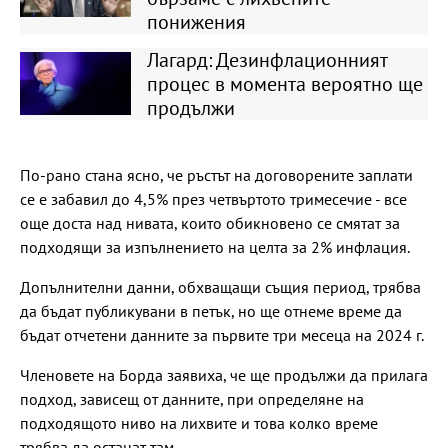
понижения
Лагард: Дезинфлационният
процес в момента вероятно ще
продължи
По-рано стана ясно, че ръстът на договорените заплати
се е забавил до 4,5% през четвъртото тримесечие - все
още доста над нивата, които обикновено се смятат за
подходящи за изпълнението на целта за 2% инфлация.
Допълнителни данни, обхващащи същия период, трябва
да бъдат публикувани в петък, но ще отнеме време да
бъдат отчетени данните за първите три месеца на 2024 г.
Членовете на Борда заявиха, че ще продължи да прилага
подход, зависещ от данните, при определяне на
подходящото ниво на лихвите и това колко време
трябва да останат там.