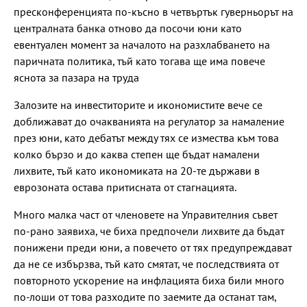
пресконференцията по-късно в четвъртък гуверньорът на
централната банка отново да посочи юни като
евентуален момент за началото на разхлабването на
паричната политика, тъй като тогава ще има повече
яснота за пазара на труда
Залозите на инвеститорите и икономистите вече се
доближават до очакванията на регулатор за намаление
през юни, като дебатът между тях се измества към това
колко бързо и до каква степен ще бъдат намалени
лихвите, тъй като икономиката на 20-те държави в
еврозоната остава притисната от стагнацията.
Много малка част от членовете на Управителния съвет
по-рано заявиха, че биха предпочели лихвите да бъдат
понижени преди юни, а повечето от тях предупреждават
да не се избързва, тъй като смятат, че последствията от
повторното ускорение на инфлацията биха били много
по-лоши от това разходите по заемите да останат там,