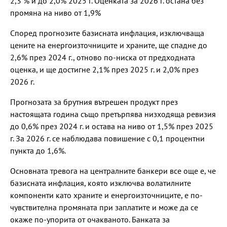
2,3 % и до 2,0% 2025 г. Оценката за 2026 г. остана без
промяна на ниво от 1,9%
Според прогнозите базисната инфлация, изключваща
цените на енергоизточниците и храните, ще спадне до
2,6% през 2024 г., отново по-ниска от предходната
оценка, и ще достигне 2,1% през 2025 г. и 2,0% през
2026 г.
Прогнозата за брутния вътрешен продукт през
настоящата година също претърпява низходяща ревизия
до 0,6% през 2024 г. и остава на ниво от 1,5% през 2025
г. За 2026 г. се наблюдава повишение с 0,1 процентни
пункта до 1,6%.
Основната тревога на централните банкери все още е, че
базисната инфлация, която изключва волатилните
компоненти като храните и енергоизточниците, е по-
чувствителна промяната при заплатите и може да се
окаже по-упорита от очакваното. Банката за