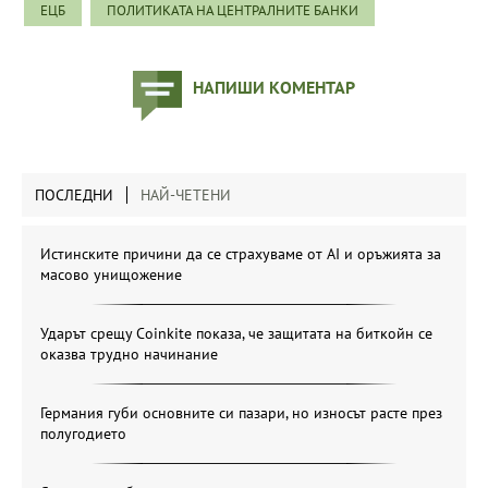
ЕЦБ
ПОЛИТИКАТА НА ЦЕНТРАЛНИТЕ БАНКИ
НАПИШИ КОМЕНТАР
ПОСЛЕДНИ
НАЙ-ЧЕТЕНИ
Истинските причини да се страхуваме от AI и оръжията за
масово унищожение
Ударът срещу Coinkite показа, че защитата на биткойн се
оказва трудно начинание
Германия губи основните си пазари, но износът расте през
полугодието