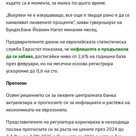
където са в момента, за малко по-дълго време.
„Въпреки че е изкушаващо, все още е твърде рано е да се
намаляват лихвените проценти“, заяви гуверньорът на
Бундесбанк Йоахим Нагел миналия месец.
Предварителните данни на европейската статистическа
служба Евростат показаха, че
инфлацията е продължила
да се забавя
, достигайки ниво от 2,6% на годишна база
през февруари, но на месечна основа регистрира
ускорение до 0,6 на сто.
Прогнози
Освен решението си за лихвите централната банка
актуализира и прогнозите си за инфлацията и растежа на
икономиката на еврозоната.
Представителите на регулатора коригираха в низходяща
посока прогнозата си за ръста на цените през 2024 до