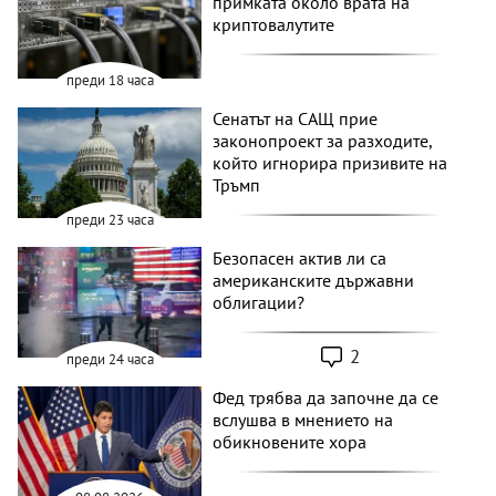
примката около врата на
криптовалутите
преди 18 часа
Сенатът на САЩ прие
законопроект за разходите,
който игнорира призивите на
Тръмп
преди 23 часа
Безопасен актив ли са
американските държавни
облигации?
2
преди 24 часа
Фед трябва да започне да се
вслушва в мнението на
обикновените хора