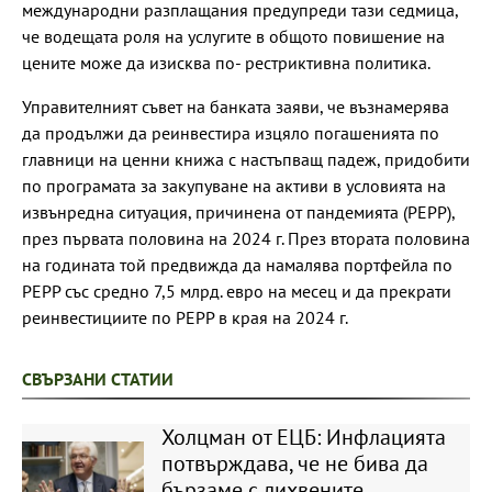
международни разплащания предупреди тази седмица,
че водещата роля на услугите в общото повишение на
цените може да изисква по- рестриктивна политика.
Управителният съвет на банката заяви, че възнамерява
да продължи да реинвестира изцяло погашенията по
главници на ценни книжа с настъпващ падеж, придобити
по програмата за закупуване на активи в условията на
извънредна ситуация, причинена от пандемията (PEPP),
през първата половина на 2024 г. През втората половина
на годината той предвижда да намалява портфейла по
PEPP със средно 7,5 млрд. евро на месец и да прекрати
реинвестициите по PEPP в края на 2024 г.
СВЪРЗАНИ СТАТИИ
Холцман от ЕЦБ: Инфлацията
потвърждава, че не бива да
бързаме с лихвените