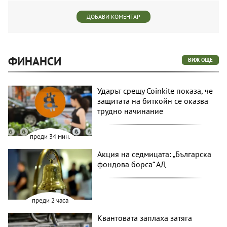
ДОБАВИ КОМЕНТАР
ФИНАНСИ
ВИЖ ОЩЕ
Ударът срещу Coinkite показа, че
защитата на биткойн се оказва
трудно начинание
преди 34 мин.
Акция на седмицата: „Българска
фондова борса“ АД
преди 2 часа
Квантовата заплаха затяга