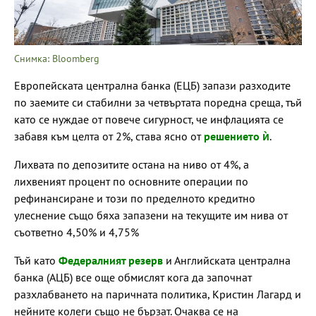
Снимка: Bloomberg
Европейската централна банка (ЕЦБ) запази разходите
по заемите си стабилни за четвъртата поредна среща, тъй
като се нуждае от повече сигурност, че инфлацията се
забавя към целта от 2%, става ясно от
решението ѝ
.
Лихвата по депозитите остана на ниво от 4%, а
лихвеният процент по основните операции по
рефинансиране и този по пределното кредитно
улеснение също бяха запазени на текущите им нива от
съответно 4,50% и 4,75%
Тъй като
Федералният резерв
и Английската централна
банка (АЦБ) все още обмислят кога да започнат
разхлабването на паричната политика, Кристин Лагард и
нейните колеги също не бързат. Очаква се на