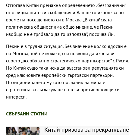
Оттогава Китай премахна определението „безгранични“
от официалните си съобщения и Ван не го използва по
време на посещението си в Москва. „В китайската
политическа общност има общо мнение, че Пекин
изобщо не е трябвало да го използва“, посочва Ли.
Пекин е в трудна ситуация. Без значение колко ядосан е
на Москва, той не може да си позволи да изостави
своето „всеобхватно стратегическо партньорство“ с Русия.
Но Китай също така иска да възстанови репутацията си
сред ключовите европейски търговски партньори.
Позиционирането му като посланик на мира е
стратегията за съгласуване на тези противостоящи си
интереси.
СВЪРЗАНИ СТАТИИ
Китай призова за прекратяване