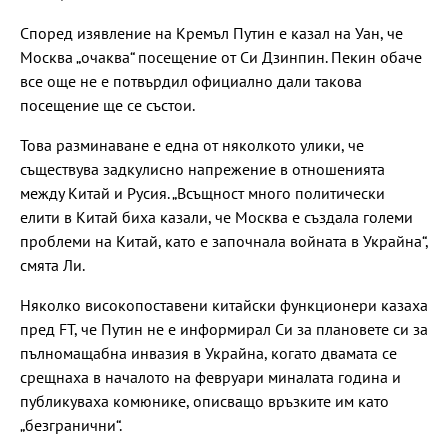
Според изявление на Кремъл Путин е казал на Уан, че
Москва „очаква“ посещение от Си Дзинпин. Пекин обаче
все още не е потвърдил официално дали такова
посещение ще се състои.
Това разминаване е една от няколкото улики, че
съществува задкулисно напрежение в отношенията
между Китай и Русия. „Всъщност много политически
елити в Китай биха казали, че Москва е създала големи
проблеми на Китай, като е започнала войната в Украйна“,
смята Ли.
Няколко високопоставени китайски функционери казаха
пред FT, че Путин не е информирал Си за плановете си за
пълномащабна инвазия в Украйна, когато двамата се
срещнаха в началото на февруари миналата година и
публикуваха комюнике, описващо връзките им като
„безгранични“.