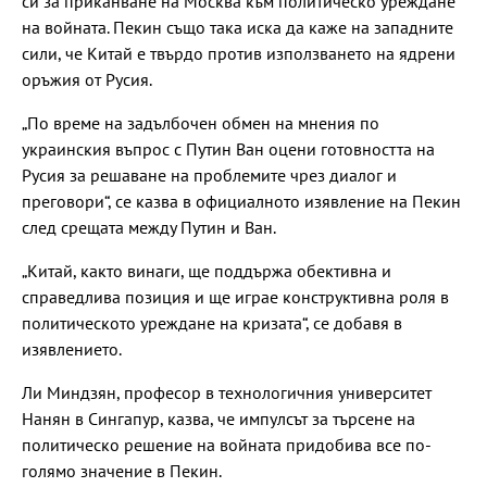
си за приканване на Москва към политическо уреждане
на войната. Пекин също така иска да каже на западните
сили, че Китай е твърдо против използването на ядрени
оръжия от Русия.
„По време на задълбочен обмен на мнения по
украинския въпрос с Путин Ван оцени готовността на
Русия за решаване на проблемите чрез диалог и
преговори“, се казва в официалното изявление на Пекин
след срещата между Путин и Ван.
„Китай, както винаги, ще поддържа обективна и
справедлива позиция и ще играе конструктивна роля в
политическото уреждане на кризата“, се добавя в
изявлението.
Ли Миндзян, професор в технологичния университет
Нанян в Сингапур, казва, че импулсът за търсене на
политическо решение на войната придобива все по-
голямо значение в Пекин.