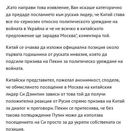
„Като направи това изявление, Ван искаше категорично
да предаде посланието към руския лидер, че Китай става
все по-сериозен относно политическото уреждане на
войната в Украйна и че не всичко в китайското
предложение ще зарадва Москва“, коментира той.
Китай се очаква да изложи официална позиция около
първата годишнина от руската инвазия, която да
подсили призива на Пекин за политическо уреждане на
войната.
Китайски представител, пожелал анонимност, споделя,
че обмисляното посещение в Москва на китайския
лидер Си Дзинпин зависи от това той да получи
положителна реакция от Русия спрямо призива на Китай
за диалог и преговори. Пекин се притеснява, че без
такова потвърждение Путин може да използва
посещението на Си просто за да укрепи собствената си
позиция.