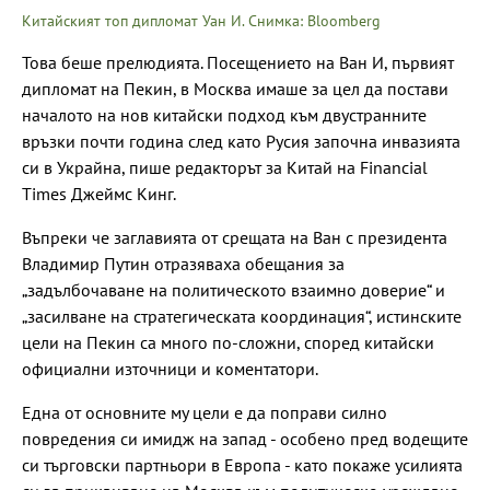
Китайският топ дипломат Уан И. Снимка: Bloomberg
Това беше прелюдията. Посещението на Ван И, първият
дипломат на Пекин, в Москва имаше за цел да постави
началото на нов китайски подход към двустранните
връзки почти година след като Русия започна инвазията
си в Украйна, пише редакторът за Китай на Financial
Times Джеймс Кинг.
Въпреки че заглавията от срещата на Ван с президента
Владимир Путин отразяваха обещания за
„задълбочаване на политическото взаимно доверие“ и
„засилване на стратегическата координация“, истинските
цели на Пекин са много по-сложни, според китайски
официални източници и коментатори.
Една от основните му цели е да поправи силно
повредения си имидж на запад - особено пред водещите
си търговски партньори в Европа - като покаже усилията