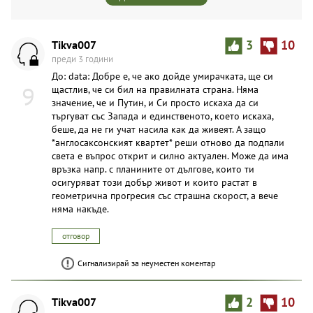
Tikva007
3
10
преди 3 години
До: data: Добре е, че ако дойде умирачката, ще си
9
щастлив, че си бил на правилната страна. Няма
значение, че и Путин, и Си просто искаха да си
търгуват със Запада и единственото, което искаха,
беше, да не ги учат насила как да живеят. А защо
*англосаксонският квартет* реши отново да подпали
света е въпрос открит и силно актуален. Може да има
връзка напр. с планините от дългове, които ти
осигуряват този добър живот и които растат в
геометрична прогресия със страшна скорост, а вече
няма накъде.
отговор
Сигнализирай за неуместен коментар
Tikva007
2
10