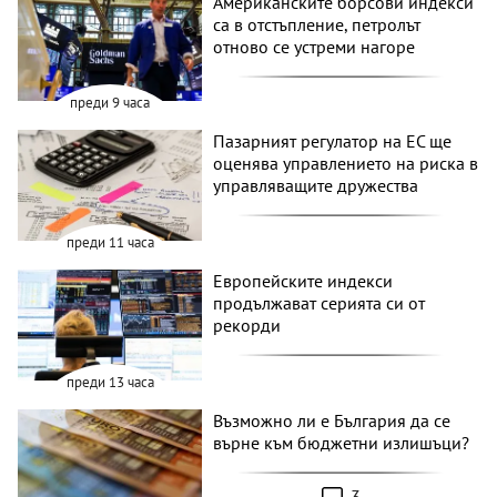
Американските борсови индекси
са в отстъпление, петролът
отново се устреми нагоре
преди 9 часа
Пазарният регулатор на ЕС ще
оценява управлението на риска в
управляващите дружества
преди 11 часа
Европейските индекси
продължават серията си от
рекорди
преди 13 часа
Възможно ли е България да се
върне към бюджетни излишъци?
3