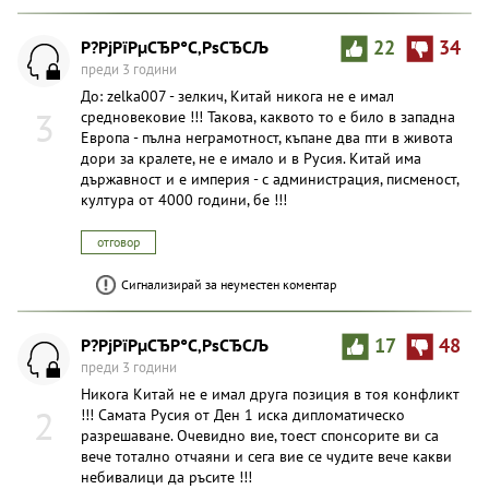
Р?РјРїРµСЂР°С‚РѕСЂСЉ
22
34
преди 3 години
До: zelka007 - зелкич, Китай никога не е имал
3
средновековие !!! Такова, каквото то е било в западна
Европа - пълна неграмотност, къпане два пти в живота
дори за кралете, не е имало и в Русия. Китай има
държавност и е империя - с администрация, писменост,
култура от 4000 години, бе !!!
отговор
Сигнализирай за неуместен коментар
Р?РјРїРµСЂР°С‚РѕСЂСЉ
17
48
преди 3 години
Никога Китай не е имал друга позиция в тоя конфликт
2
!!! Самата Русия от Ден 1 иска дипломатическо
разрешаване. Очевидно вие, тоест спонсорите ви са
вече тотално отчаяни и сега вие се чудите вече какви
небивалици да ръсите !!!