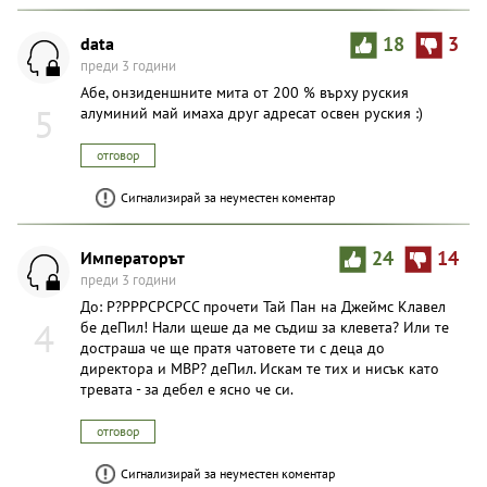
data
18
3
преди 3 години
Абе, онзиденшните мита от 200 % върху руския
5
алуминий май имаха друг адресат освен руския :)
отговор
Сигнализирай за неуместен коментар
Импeраторът
24
14
преди 3 години
До: Р?РРРСРСРСС прочети Тай Пан на Джеймс Клавел
4
бе деПил! Нали щеше да ме съдиш за клевета? Или те
достраша че ще пратя чатовете ти с деца до
директора и МВР? деПил. Искам те тих и нисък като
тревата - за дебел е ясно че си.
отговор
Сигнализирай за неуместен коментар