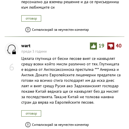
персонално да вземеш решение и да се присъединиш
към любимците си
отговор
Сигнализирай за неуместен коментар
wart
19
40
преди 3 години
Цялата глутница от бесни песове вият се нахвърлят
6
срещу всеки който мисли различно от тях. Глутницата
е водена от Англосаксоннска престъпна *** Америка и
Англия. Докато Европейските лицемерни предатели са
готови на всичко стига господарят им да иска днес
лаят и вият срещу Русия ако Задокеанският господар
покаже Китай веднага ще се нахвърлят без да мислят
за последствията. Така,че Китай не толкова наивна
стран да вярва на Европейските песове.
отговор
Сигнализирай за неуместен коментар