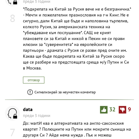
преди 3 години
*Подкрепата на Китай за Русия вече не е безгранична.*
8
- Мечти и пожелателни празнословия на г-н Кинг. Не е
сигурно, дали Китай ще бъде и наполовина търпелив,
колкото Русия, за американската техника на
*убеждаване към послушание*. САЩ не крият
плановете си за Китай и никой в Пекин не си прави
илюзии за *суверенитета* на европейските си
партньори - драмата с Русия се разви пред очите им.
Каква ще бъде подкрепата на Китай за Русия скоро
ще се разбере на предстоящата среща м/у Путин и Си
в Москва.
отговор
Сигнализирай за неуместен коментар
data
32
9
преди 3 години
До: wartИ ква е алтернативата на англо-саксонския
7
квартет ? Полюциите на Путин или мокрите сънища на
другаря Си ? Айде нема нужда . Пък и можеш