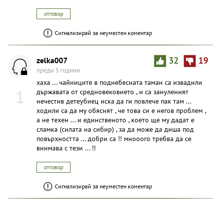
отговор
Сигнализирай за неуместен коментар
zelka007
32
19
преди 3 години
хаха ... чайниците в поднебесната таман са извадили
1
държавата от средновековието , и са зануленият
нечестив детеубиец иска да ги повлече пак там ...
ходили са да му обяснят , че това си е негов проблем ,
а не техен ... и единственото , което ще му дадат е
сламка (силата на сибир) , за да може да диша под
повърхността ... добри са !! мнооого требва да се
внимава с тези ... !!
отговор
Сигнализирай за неуместен коментар