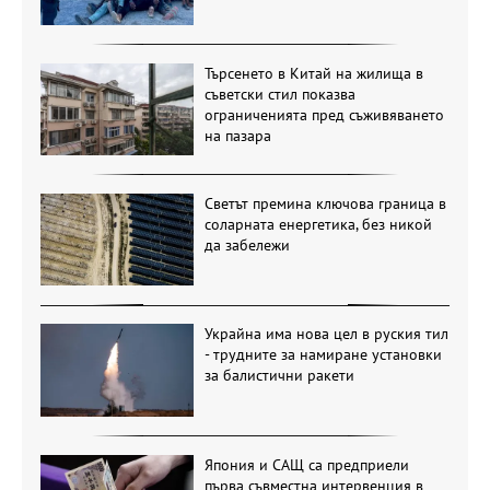
Търсенето в Китай на жилища в
съветски стил показва
ограниченията пред съживяването
на пазара
Светът премина ключова граница в
соларната енергетика, без никой
да забележи
Украйна има нова цел в руския тил
- трудните за намиране установки
за балистични ракети
Япония и САЩ са предприели
първа съвместна интервенция в