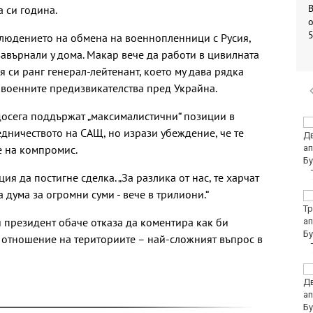
а си година.
о
блюдението на обмена на военнопленници с Русия,
завърнали у дома. Макар вече да работи в цивилната
 си ранг генерал-лейтенант, което му дава рядка
 военните предизвикателства пред Украйна.
 досега поддържат „максималистични“ позиции в
Убитият мъж на
едничеството на САЩ, но изрази убеждение, че те
Младежкия хълм в
е на компромис.
Пловдив е от Кричим
я да постигне сделка. „За разлика от нас, те харчат
ва дума за огромни суми - вече в трилиони.“
Кола се преобърна по
таван на тротоар
 президент обаче отказа да коментира как би
отношение на териториите – най-сложният въпрос в
Това са последните
дни, в които цените ще
се изписват в лева и в
евро по закон