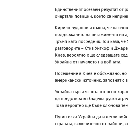
Единственият осезаем резултат от ра
очертали позиции, които са неприем
Кирило Буданов изтъкна, че ключо
поддържането на ангажимента на а
Тръмп като посредник. Той каза, ч
разговорите – Стив Уиткоф и Джаре
Киев, вероятно още следващата сед
Украйна от началото на войната.
Посещение в Киев е обсъждано, но 
американски източник, запознат с в
Украйна търси яснота относно хара
да предотвратят бъдеща руска агре
Това вероятно ще бъде ключова тем
Путин иска Украйна да изтегли войс
страната, включително от райони, к