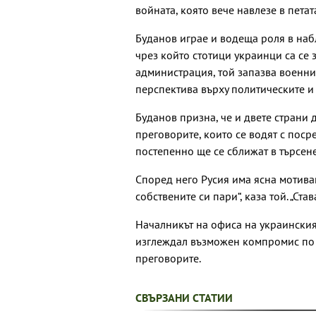
войната, която вече навлезе в петат
Буданов играе и водеща роля в на
чрез който стотици украинци са се 
администрация, той запазва военния
перспектива върху политическите и
Буданов призна, че и двете страни
преговорите, които се водят с поср
постепенно ще се сближат в търсен
Според него Русия има ясна мотиваци
собствените си пари“, каза той. „Ста
Началникът на офиса на украинския
изглеждал възможен компромис по 
преговорите.
СВЪРЗАНИ СТАТИИ