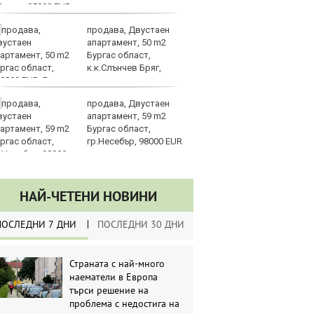
продава, Двустаен
Ки
апартамент, 50 m2
м
Бургас област,
ин
к.к.Слънчев Бряг,
д
8000 EUR
продава, Двустаен
Ка
апартамент, 59 m2
се
Бургас област,
па
гр.Несебър, 98000 EUR
р
НАЙ-ЧЕТЕНИ НОВИНИ
ПОСЛЕДНИ 7 ДНИ
ПОСЛЕДНИ 30 ДНИ
Страната с най-много
наематели в Европа
търси решение на
проблема с недостига на