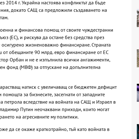
ез 2014 г. Украйна настоява конфликтът да бъде
иния, докато САЩ са предложили създаването на
там.
 военна и финансова помощ от своите чуждестранни
юз (ЕС), и рискува да остане без средства през
де осигурено жизненоважно финансиране. Страната
ш от обещаните 90 млрд. евро финансиране от ЕС
ктор Орбан и не е изпълнила всички ангажименти,
ен фонд (МВФ) за отпускане на допълнителна
нарастващ натиск с увеличаващ се бюджетен дефицит
 помощта за бизнесите, засегнати от западните
на петрола вследствие на войната на САЩ и Израел в
Владимир Путин неочаквани приходи, които могат
ането на агресивните му политики.
же да се окаже краткотрайно, тъй като войната в