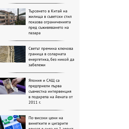
Търсенето в Китай на
жилища в съветски стил
показва ограниченията
пред съживяването на
пазара
Светът премина ключова
граница в соларната
енергетика, без никой да
забележи
Япония и САЩ са
предприели първа
съвместна интервенция
в подкрепа на йената от
2011 г.
По-високи цени на
винетките и цигарите
влизат в сила от 1 август