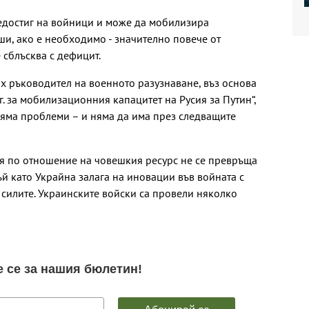
 недостиг на войници и може да мобилизира
ши, ако е необходимо - значително повече от
 сблъсква с дефицит.
бях ръководител на военното разузнаване, въз основа
г. за мобилизационния капацитет на Русия за Путин“,
 Няма проблеми – и няма да има през следващите
ия по отношение на човешкия ресурс не се превръща
ъй като Украйна залага на иновации във войната с
 силите. Украинските войски са провели няколко