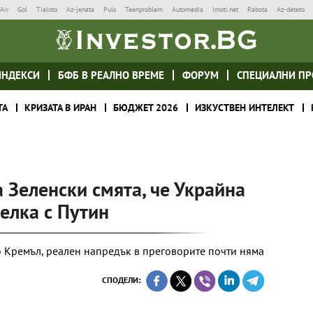
Air
Gol
Tialoto
Az-jenata
Puls
Teenproblem
Automedia
Imoti.net
Rabota
Az-deteto
ИНДЕКСИ
БФБ В РЕАЛНО ВРЕМЕ
ФОРУМ
СПЕЦИАЛНИ ПР
ТА
КРИЗАТА В ИРАН
БЮДЖЕТ 2026
ИЗКУСТВЕН ИНТЕЛЕКТ
а Зеленски смята, че Украйна
елка с Путин
 Кремъл, реален напредък в преговорите почти няма
СПОДЕЛИ: