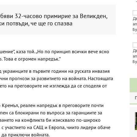
Хванаха за ден 29
обяви 32-часово примирие за Великден,
шофьори с алкохол
и потвъди, че ще го спазва
или наркотици
11
Три главни дирекции
шение“, каза той. „Но по принцип всички вече ясно
поемат дейностите на
Регионалните здравни
. Това е огромен напредък.“
инспекции
 украинците в първите години на руската инвазия
чни прогнози за развитието на войната. Настоящата
ето на преговорите не изглежда да се споделя от
 Кремъл, реален напредък в преговорите почти
епен са блокирани по въпроса за гаранциите за
аването на конфликта би изисквало по-широко
с участието на САЩ и Европа, чиито лидери обаче
а да приключи войната.