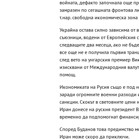
войната, дефакто започнала още пр
замразен по сегашната фронтова л
т.нар. свободна икономическа зона 
Украйна остава силно зависима от
съюзници, водени от Европейския съ
следващите два месеца, ако не бъ
все още не е получила първия тран
след вето на унгарския премиер Ви
изисквани от Международния валут
помощ.
Икономиката на Русия също е под 
заради огромните военни разходи и
санкции. Скокът в световните цени 
Иран донесе на руския президент 
временно да подпомогнат финансир
Според Буданов това предимство мо
Иран може скоро да приключи.