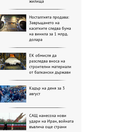
жилища
Носталгията продава:
Завръщането на
касетките следва бума
на винила за 1 млрд.
долара
ЕК обмисля да
разследва вноса на
строителни материали
от балкански държави
Кадър на деня за 3
август
САЩ нанесоха нови
удари на Иран, войната
въвлича още страни