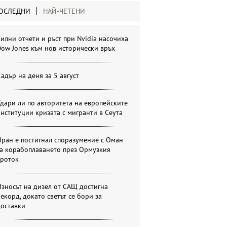
ОСЛЕДНИ
НАЙ-ЧЕТЕНИ
илни отчети и ръст при Nvidia насочиха
ow Jones към нов исторически връх
адър на деня за 5 август
дари ли по авторитета на европейските
нституции кризата с мигранти в Сеута
ран е постигнал споразумение с Оман
за корабоплаването през Ормузкия
проток
зносът на дизел от САЩ достигна
екорд, докато светът се бори за
доставки