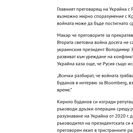
Главният преговарящ на Украйна с 
възможно мирно споразумение с Кр
войната може да бъде постигнато с
Макар че преговорите за прекратяв
Втората световна война досега не с
украинския президент Володимир З
развиват към уреждане на конфликт
Украйна каза още, че Русия също ис
„Всички разбират, че войната трябв
Буданов в интервю за Bloomberg, вз
време.“
Кирило Буданов си изгради репутац
ръководи дръзки операции срещу р
разузнаване на Украйна от 2020 г. д
ръководител на президентската си 
преговорен екип в тристранните ра