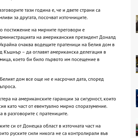
зговорите тази година е, че и двете страни са
ливи за другата, посочват източниците.
во постижение на мирните преговори е
дминистрацията на американския президент Доналд
е Украйна очаква водещите пратеници на Белия дом в
д Къшнър – да оглавят американска делегация в
мица, което би било първото им посещение в
Белият дом все още не е насрочил дата, според
ъпроса.
ктера на американските гаранции за сигурност, които
сия като част от евентуално мирно споразумение.
а в разговорите с пратениците.
ките си от Донецка област в източната част на
оито руските сили никога не са контролирали във