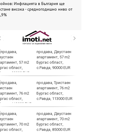
Войнов: Инфлацията в България ще
стане висока - средногодишно ниво от
5,9%
продава, Двустаен
Ве
апартамент, 57 m2
на
Бургас област,
на
с.Равда, 90000 EUR
п
ръководството
продава, Тристаен
Си
апартамент, 76 m2
съ
Бургас област,
в 
с.Равда, 113000 EUR
ре
изостават
продава, Двустаен
Ко
апартамент, 70 m2
ки
Бургас област,
за
с.Равда, 85000 EUR
уб