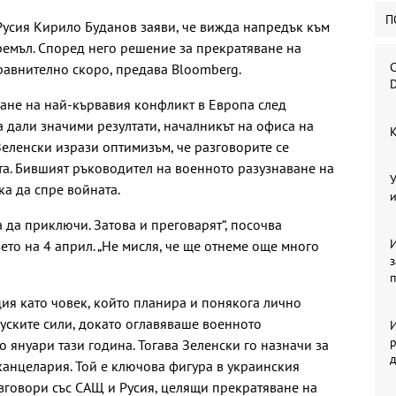
П
Русия Кирило Буданов заяви, че вижда напредък към
емъл. Според него решение за прекратяване на
С
равнително скоро, предава Bloomberg.
D
ане на най-кървавия конфликт в Европа след
а дали значими резултати, началникът на офиса на
К
еленски изрази оптимизъм, че разговорите се
а. Бившият ръководител на военното разузнаване на
У
ка да спре войната.
и
а да приключи. Затова и преговарят“, посочва
И
ето на 4 април. „Не мисля, че ще отнеме още много
ия като човек, който планира и понякога лично
уските сили, докато оглавяваше военното
И
р
о януари тази година. Тогава Зеленски го назначи за
канцелария. Той е ключова фигура в украинския
зговори със САЩ и Русия, целящи прекратяване на