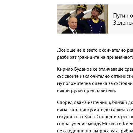
Путин 
Зеленск
„Все още не е взето окончателно ре
разбират границите на приемливото
Кирило Буданов се отличаваше сред
със своите изключително оптимисти
му положителна оценка за състояни
някои руски представители.
Според двама източници, близки до
няма, като дискусиите до голяма ст
сигурност за Киев. Според тях реш
споразумение между Москва и Киев 
не са единни по въпроса как трябв