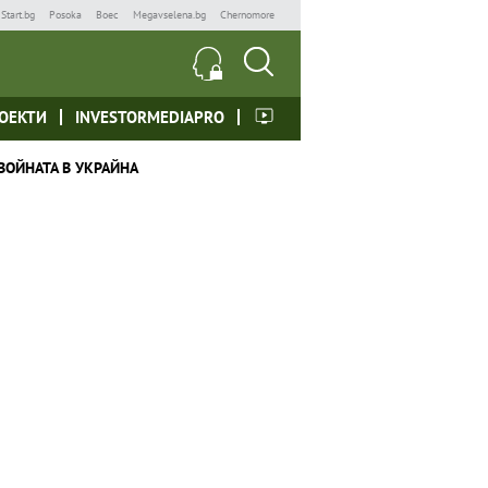
Start.bg
Posoka
Boec
Megavselena.bg
Chernomore
ОЕКТИ
INVESTORMEDIAPRO
ВОЙНАТА В УКРАЙНА