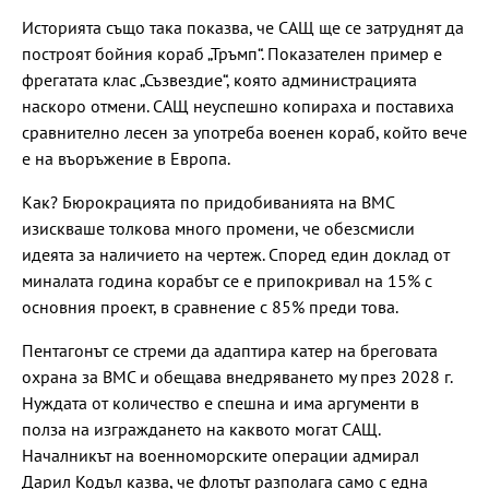
Историята също така показва, че САЩ ще се затруднят да
построят бойния кораб „Тръмп“. Показателен пример е
фрегатата клас „Съзвездие“, която администрацията
наскоро отмени. САЩ неуспешно копираха и поставиха
сравнително лесен за употреба военен кораб, който вече
е на въоръжение в Европа.
Как? Бюрокрацията по придобиванията на ВМС
изискваше толкова много промени, че обезсмисли
идеята за наличието на чертеж. Според един доклад от
миналата година корабът се е припокривал на 15% с
основния проект, в сравнение с 85% преди това.
Пентагонът се стреми да адаптира катер на бреговата
охрана за ВМС и обещава внедряването му през 2028 г.
Нуждата от количество е спешна и има аргументи в
полза на изграждането на каквото могат САЩ.
Началникът на военноморските операции адмирал
Дарил Кодъл казва, че флотът разполага само с една