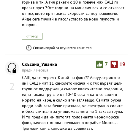
горива и тн. А тия ракети с 10 и повече мах САЩ ги
правят през 70те години на миналия век и се отказват
от тях, щото при такива скорости са неуправляеми.
Айде сега тичкай в пасольството за нови глупости и
опорки.
отговор
Сигнализирай за неуместен коментар
Скъсана_Ушанка
7
19
преди 7 месеца
САЩ да се мерел с Китай на флот?? Алоуу, сериозно
2
ли? САЩ имат 11 самолетонисача и с тях вървят цели
групи от поддържащи съдове включително подводни,
една такава група е от 30-40 съса и като се види в
морето на каре, е силно впечатляеащо. Самата русня
преди войнсата беше признала, че евентуално силите
и биха стигнали за унищожаването на 1 такава група.
И то преди да им потопят половината черноморски
флот, начело с онова прехвалено корабче Москвъ..
Тръгнали кон с кокошка да сравняват.