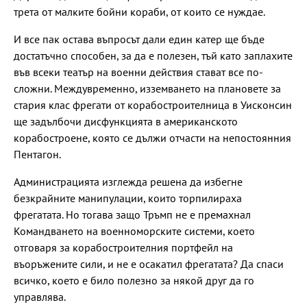
трета от малките бойни кораби, от които се нуждае.
И все пак остава въпросът дали един катер ще бъде
достатъчно способен, за да е полезен, тъй като заплахите
във всеки театър на военни действия стават все по-
сложни. Междувременно, изземването на плановете за
стария клас фрегати от корабостроителница в Уисконсин
ще задълбочи дисфункцията в американското
корабостроене, която се дължи отчасти на непостоянния
Пентагон.
Администрацията изглежда решена да избегне
безкрайните манипулации, които торпилираха
фрегатата. Но тогава защо Тръмп не е премахнал
Командването на военноморските системи, което
отговаря за корабостроителния портфейл на
въоръжените сили, и не е осакатил фрегатата? Да спаси
всичко, което е било полезно за някой друг да го
управлява.