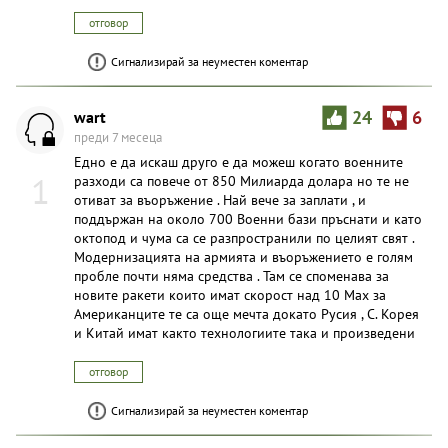
отговор
Сигнализирай за неуместен коментар
wart
24
6
преди 7 месеца
Едно е да искаш друго е да можеш когато военните
1
разходи са повече от 850 Милиарда долара но те не
отиват за въоръжение . Най вече за заплати , и
поддържан на около 700 Военни бази пръснати и като
октопод и чума са се разпространили по целият свят .
Модернизацията на армията и въоръжението е голям
пробле почти няма средства . Там се споменава за
новите ракети които имат скорост над 10 Мах за
Американците те са още мечта докато Русия , С. Корея
и Китай имат както технологиите така и произведени
отговор
Сигнализирай за неуместен коментар