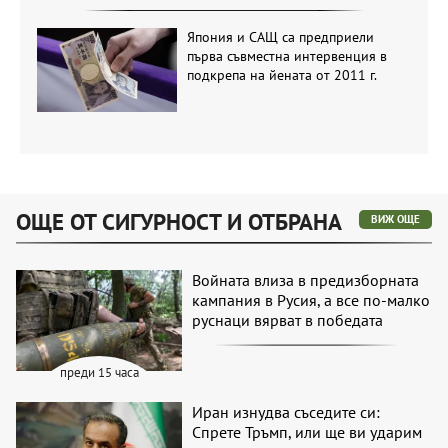
Япония и САЩ са предприели
първа съвместна интервенция в
подкрепа на йената от 2011 г.
ОЩЕ ОТ СИГУРНОСТ И ОТБРАНА
ВИЖ ОЩЕ
Войната влиза в предизборната
кампания в Русия, а все по-малко
руснаци вярват в победата
преди 15 часа
Иран изнудва съседите си:
Спрете Тръмп, или ще ви ударим