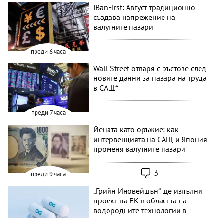
iBanFirst: Август традиционно
създава напрежение на
валутните пазари
преди 6 часа
Wall Street отваря с ръстове след
новите данни за пазара на труда
в САЩ*
преди 7 часа
Йената като оръжие: как
интервенцията на САЩ и Япония
променя валутните пазари
3
преди 9 часа
„Грийн Иновейшън“ ще изпълни
проект на ЕК в областта на
водородните технологии в