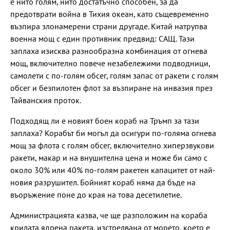
е нито голям, нито достатъчно способен, за да
предотврати война в Тихия океан, като същевременно
възпира злонамерени страни другаде. Китай натрупва
военна мощ с един противник предвид: САЩ. Тази
заплаха изисква разнообразна комбинация от огнева
мощ, включително повече незабележими подводници,
самолети с по-голям обсег, голям запас от ракети с голям
обсег и безпилотен флот за възпиране на инвазия през
Тайванския проток.
Подходящ ли е новият боен кораб на Тръмп за тази
заплаха? Корабът би могъл да осигури по-голяма огнева
мощ за флота с голям обсег, включително хиперзвукови
ракети, макар и на внушителна цена и може би само с
около 30% или 40% по-голям ракетен капацитет от най-
новия разрушител. Бойният кораб няма да бъде на
въоръжение поне до края на това десетилетие.
Администрацията казва, че ще разположим на кораба
крилата ядрена ракета, изстрелвана от морето, което е