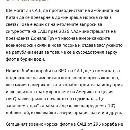
Ще могат ли САЩ да противодействат на амбицията на
Китай да се превърне в доминираща морска сила в
света? Това е един от най-големите въпроси за
сигурността на САЩ през 2026 г. Администрацията на
президента Доналд Тръмп насочва американските
военноморски сили в нова посока и отдава заслуженото
на републиканеца за това, че се е съсредоточил върху
флот в бурни води.
Новите бойни кораби на ВМС на САЩ ще „спомогнат за
поддържане на американското военно превъзходство,
ще съживят американската корабостроителна индустрия
и ще вдъхнат страх у враговете на Америка по целия
свят“, заяви Тръмп в началото на седмицата. „Ще
започнем с два“ ​​кораба и „бързо ще напреднем с 10“,
добави той, включвайки лазери, оръдия, ракети и други.
Сегашният военноморски флот на САЩ от 296 кораба не