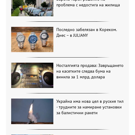
проблема с недостига на жилища
Последно забелязан в Кореком.
Днес – в JULIANY
Носталгията продава: Завръщането
на касетките следва бума на
винила за 1 млрд. долара
Украйна има нова цел в руския тил
- трудните за намиране установки
за балистични ракети