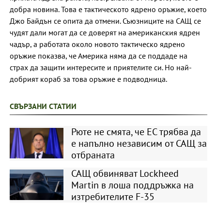
добра новина. Това е тактическото ядрено оръжие, което
Джо Байдън се опита да отмени. Съюзниците на САЩ се
чудят дали могат да се доверят на американския ядрен
чадър, а работата около новото тактическо ядрено
оръжие показва, че Америка няма да се поддаде на
страх да защити интересите и приятелите си. Но най-
добрият кораб за това оръжие е подводница.
СВЪРЗАНИ СТАТИИ
Рюте не смята, че ЕС трябва да
е напълно независим от САЩ за
отбраната
САЩ обвиняват Lockheed
Martin в лоша поддръжка на
изтребителите F-35