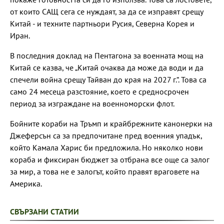
от които САЩ сега се нуждаят, за да се изправят срещу
Китай - и техните партньори Русия, Северна Корея и
Иран.
В последния доклад на Пентагона за военната мощ на
Китай се казва, че „Китай очаква да може да води и да
спечели война срещу Тайван до края на 2027 г.“. Това са
само 24 месеца разстояние, което е средносрочен
период за изграждане на военноморски флот.
Бойните кораби на Тръмп и крайбрежните канонерки на
Джеферсън са за предпочитане пред военния упадък,
който Камала Харис би предложила. Но няколко нови
кораба и фиксиран бюджет за отбрана все още са залог
за мир, а това не е залогът, който правят враговете на
Америка.
СВЪРЗАНИ СТАТИИ