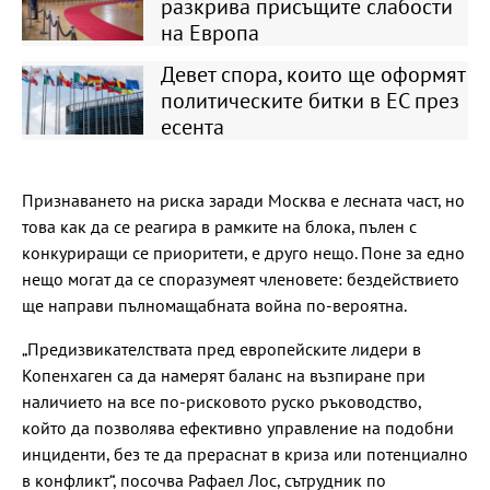
разкрива присъщите слабости
на Европа
Девет спора, които ще оформят
политическите битки в ЕС през
есента
Признаването на риска заради Москва е лесната част, но
това как да се реагира в рамките на блока, пълен с
конкуриращи се приоритети, е друго нещо. Поне за едно
нещо могат да се споразумеят членовете: бездействието
ще направи пълномащабната война по-вероятна.
„Предизвикателствата пред европейските лидери в
Копенхаген са да намерят баланс на възпиране при
наличието на все по-рисковото руско ръководство,
който да позволява ефективно управление на подобни
инциденти, без те да прераснат в криза или потенциално
в конфликт“, посочва Рафаел Лос, сътрудник по