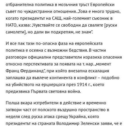
отбранителна политика в мозъчния тръст Европейски
съвет по чуждестранни отношения. „Това е много трудно,
когато президентът на САЩ, най-големият съюзник в
НАТО, казва: „Чувствайте се свободни да сваляте [руски
самолети], но дали ви подкрепям, не знам“.
И все пак тази по-опасна фаза на европейската
политика е осеяна с възможни бедствия. В частни
разговори официални представители изразиха опасения
относно перспективата за появата на т. нар. „момент
Франц Фердинанд“, при който внезапна ескалация
заплашва да въвлече континента в конфликт – подобно
на убийството на ерцхерцога през 1914 г., което
предизвика Първата световна война.
Полша вкара изтребители в действие и временно
затвори част от полското въздушно пространство в
неделя след руска атака срещу Украйна, която
президентът на страната Володимир Зеленски заяви, че е