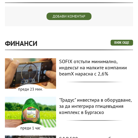
ДОБАВИ КОМЕНТАР
ФИНАНСИ
ВИЖ ОЩЕ
SOFIX отстъпи минимално,
индексът на малките компании
beamX нарасна с 2,6%
преди 23 мин.
"Градус" инвестира в оборудване,
за да интегрира птицевъдния
комплекс в Бургаско
преди 1 час