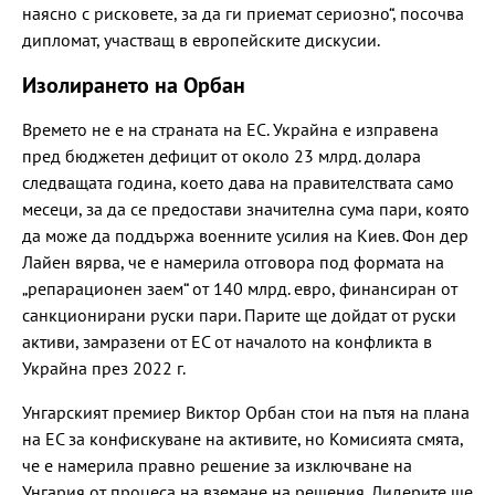
наясно с рисковете, за да ги приемат сериозно“, посочва
дипломат, участващ в европейските дискусии.
Изолирането на Орбан
Времето не е на страната на ЕС. Украйна е изправена
пред бюджетен дефицит от около 23 млрд. долара
следващата година, което дава на правителствата само
месеци, за да се предостави значителна сума пари, която
да може да поддържа военните усилия на Киев. Фон дер
Лайен вярва, че е намерила отговора под формата на
„репарационен заем“ от 140 млрд. евро, финансиран от
санкционирани руски пари. Парите ще дойдат от руски
активи, замразени от ЕС от началото на конфликта в
Украйна през 2022 г.
Унгарският премиер Виктор Орбан стои на пътя на плана
на ЕС за конфискуване на активите, но Комисията смята,
че е намерила правно решение за изключване на
Унгария от процеса на вземане на решения. Лидерите ще