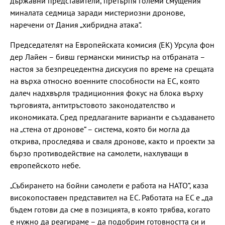
държавни представители, претърпя големи смущения
миналата седмица заради мистериозни дронове,
наречени от Дания „хибридна атака“.
Председателят на Европейската комисия (ЕК) Урсула фон
дер Лайен – бивш германски министър на отбраната –
настоя за безпрецедентна дискусия по време на срещата
на върха относно военните способности на ЕС, която
далеч надхвърля традиционния фокус на блока върху
търговията, антитръстовото законодателство и
икономиката. Сред предлаганите варианти е създаването
на „стена от дронове“ – система, която би могла да
открива, проследява и сваля дронове, както и проекти за
бързо противодействие на самолети, нахлуващи в
европейското небе.
„Събирането на бойни самолети е работа на НАТО“, каза
високопоставен представител на ЕС. Работата на ЕС е „да
бъдем готови да сме в позицията, в която трябва, когато
е нужно да реагираме – да подобрим готовността си и