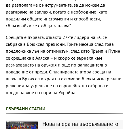
да разполагаме с инструментите, за да можем да
реагираме на заплахи, когато е необходимо, като
подсилим общите инструменти и способности,
сблъсквайки се с обща заплаха“.
Срещата е първата, откакто 27-те лидери на ЕС се
събраха в Брюксел през юни. Трите месеца след това
предложиха лъч на оптимизъм, след като Тръмп и Путин
се срещнаха в Аляска – и скоро се върнаха към
размахването на оръжия и още по-заплашително
поведение от преди. С планираната втора среща на
върха в Брюксел в края на октомври блокът иска реални
решения за укрепване на европейската отбрана и
предоставяне на пари на Украйна.
СВЪРЗАНИ СТАТИИ
Новата ера на въоръжаването