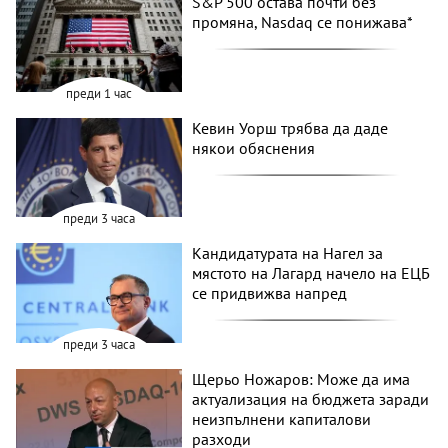
S&P 500 остава почти без
промяна, Nasdaq се понижава*
преди 1 час
Кевин Уорш трябва да даде
някои обяснения
преди 3 часа
Кандидатурата на Нагел за
мястото на Лагард начело на ЕЦБ
се придвижва напред
преди 3 часа
Щерьо Ножаров: Може да има
актуализация на бюджета заради
неизпълнени капиталови
разходи