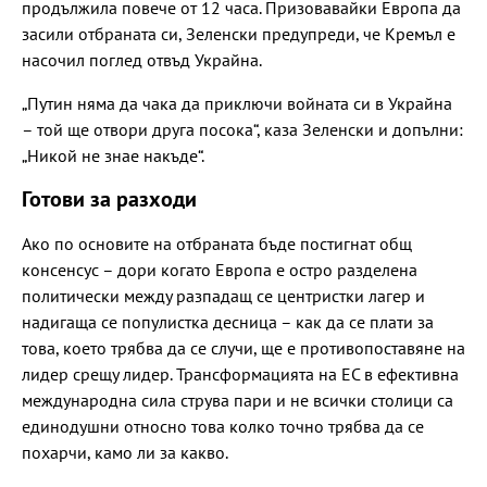
продължила повече от 12 часа. Призовавайки Европа да
засили отбраната си, Зеленски предупреди, че Кремъл е
насочил поглед отвъд Украйна.
„Путин няма да чака да приключи войната си в Украйна
– той ще отвори друга посока“, каза Зеленски и допълни:
„Никой не знае накъде“.
Готови за разходи
Ако по основите на отбраната бъде постигнат общ
консенсус – дори когато Европа е остро разделена
политически между разпадащ се центристки лагер и
надигаща се популистка десница – как да се плати за
това, което трябва да се случи, ще е противопоставяне на
лидер срещу лидер. Трансформацията на ЕС в ефективна
международна сила струва пари и не всички столици са
единодушни относно това колко точно трябва да се
похарчи, камо ли за какво.