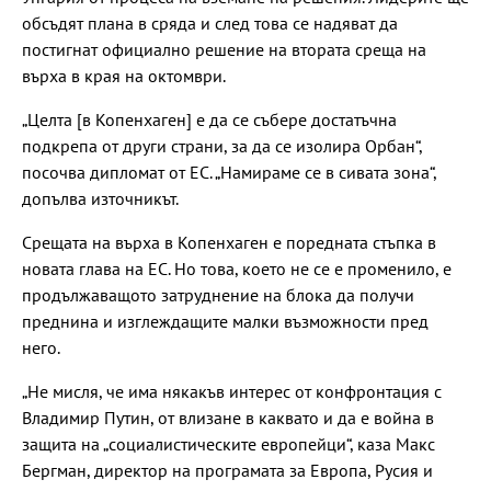
обсъдят плана в сряда и след това се надяват да
постигнат официално решение на втората среща на
върха в края на октомври.
„Целта [в Копенхаген] е да се събере достатъчна
подкрепа от други страни, за да се изолира Орбан“,
посочва дипломат от ЕС. „Намираме се в сивата зона“,
допълва източникът.
Срещата на върха в Копенхаген е поредната стъпка в
новата глава на ЕС. Но това, което не се е променило, е
продължаващото затруднение на блока да получи
преднина и изглеждащите малки възможности пред
него.
„Не мисля, че има някакъв интерес от конфронтация с
Владимир Путин, от влизане в каквато и да е война в
защита на „социалистическите европейци“, каза Макс
Бергман, директор на програмата за Европа, Русия и