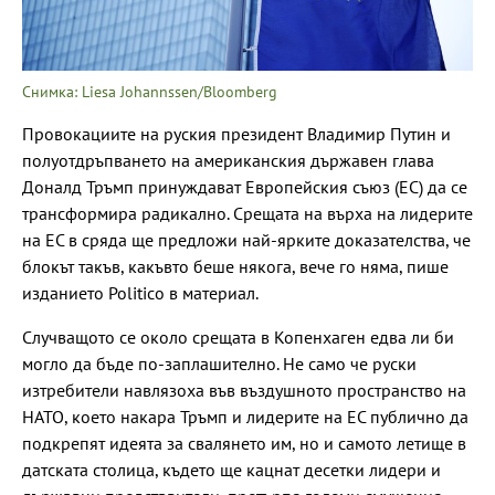
Снимка: Liesa Johannssen/Bloomberg
Провокациите на руския президент Владимир Путин и
полуотдръпването на американския държавен глава
Доналд Тръмп принуждават Европейския съюз (ЕС) да се
трансформира радикално. Срещата на върха на лидерите
на ЕС в сряда ще предложи най-ярките доказателства, че
блокът такъв, какъвто беше някога, вече го няма, пише
изданието Politico в материал.
Случващото се около срещата в Копенхаген едва ли би
могло да бъде по-заплашително. Не само че руски
изтребители навлязоха във въздушното пространство на
НАТО, което накара Тръмп и лидерите на ЕС публично да
подкрепят идеята за свалянето им, но и самото летище в
датската столица, където ще кацнат десетки лидери и