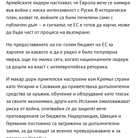
Армейските лидери настояват, че Европа вече се намира
във война с ниска интензивност с Русия. В исторически
план, казват те, войните са били печелени само с
публичен дълг – и сигналът, че ЕС е готов да харчи, може
да бъде част от процеса на възпиране.
Но предоставянето на по-голям бюджет на ЕС за
харчене за каквото и да е рядко е било популярна
мярка, още по-малко сега, когато националните лидери
са дошли на власт с антиевропейска реторика.
И макар дори приятелски настроени към Кремъл страни
като Унгария и Словакия да приветстваха допълнителни
средства за оръжия, обучение и оборудване като тласък
за своите икономики, други като Испания омаловажават
риска от война, опитвайки се да защитят вече
претоварените си бюджети. Нидерландия, Швеция и
Германия постоянно са загрижени за допълнителни
заеми, за да плащат за военно превъоръжаване и за
помощ за Украйна.