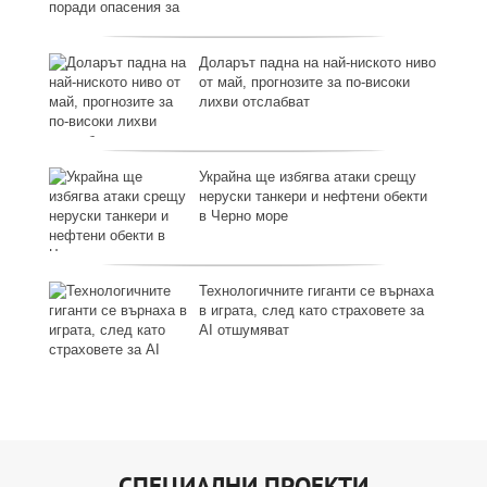
Доларът падна на най-ниското ниво
от май, прогнозите за по-високи
лихви отслабват
,
Украйна ще избягва атаки срещу
неруски танкери и нефтени обекти
в Черно море
Технологичните гиганти се върнаха
ост
в играта, след като страховете за
AI отшумяват
СПЕЦИАЛНИ ПРОЕКТИ