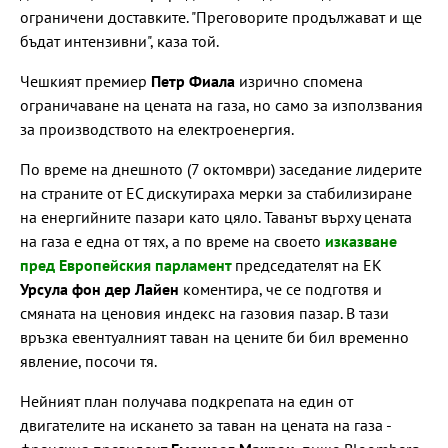
ограничени доставките. "Преговорите продължават и ще
бъдат интензивни", каза той.
Чешкият премиер
Петр Фиала
изрично спомена
ограничаване на цената на газа, но само за използвания
за производството на електроенергия.
По време на днешното (7 октомври) заседание лидерите
на страните от ЕС дискутираха мерки за стабилизиране
на енергийните пазари като цяло. Таванът върху цената
на газа е една от тях, а по време на своето
изказване
пред Европейския парламент
председателят на ЕК
Урсула фон дер Лайен
коментира, че се подготвя и
смяната на ценовия индекс на газовия пазар. В тази
връзка евентуалният таван на цените би бил временно
явление, посочи тя.
Нейният план получава подкрепата на един от
двигателите на искането за таван на цената на газа -