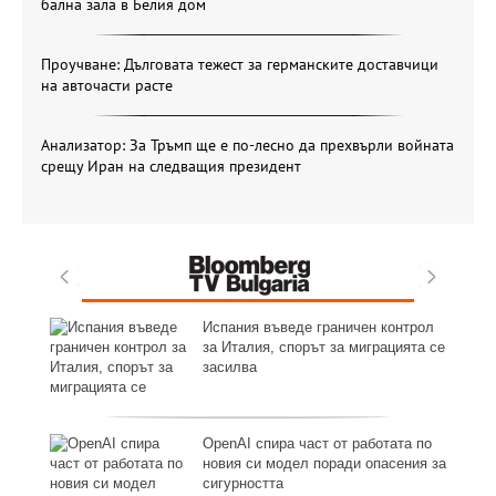
бална зала в Белия дом
Проучване: Дълговата тежест за германските доставчици
на авточасти расте
Анализатор: За Тръмп ще е по-лесно да прехвърли войната
срещу Иран на следващия президент
Испания въведе граничен контрол
ост
за Италия, спорът за миграцията се
засилва
OpenAI спира част от работата по
UR
новия си модел поради опасения за
сигурността