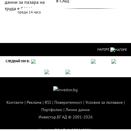
в САЩ*
преди 14 часа
НАГОРЕ
СЛЕДВАЙ НИ В:
Контакти
|
Реклама
|
RSS
|
Поверителност
|
Условия за ползване
|
Портфолио
|
Лични данни
Инвестор.БГ АД © 2001-2026
Investor.BG AD © 2001-2026