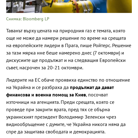
Снимка: Bloomberg LP
Таванът върху цената на природния газ е темата, която
още не може да намери решение по време на срещата
на европейските лидери в Прага, пише Ройтерс. Решение
за тази мярка нне беше намерено днес (7 октомври) и
дискусиите ще продължат и на следващия Европейски
съвет, насрочен за 20-21 октомври.
Лидерите на ЕС обаче проявиха единство по отношение
на Украйна и се разбраха да
продължат да дават
финансова и военна помощ за Киев
, посочват
източници на агенцията. Преди срещата, която се
проведе при закрити врата, пред тях се обърна
украинският президент Володимир Зеленски чрез
видиообръщение с думите, че Украйна никога няма да
спре да защитава свободата и демокрацията.