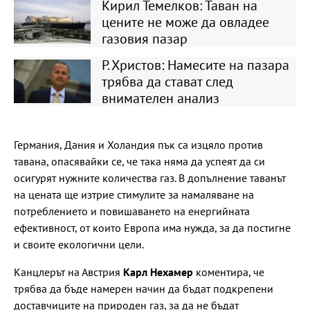
Кирил Темелков: Таван на
цените не може да овладее
газовия пазар
Р. Христов: Намесите на пазара
трябва да стават след
внимателен анализ
Германия, Дания и Холандия пък са изцяло против
тавана, опасявайки се, че така няма да успеят да си
осигурят нужните количества газ. В допълнение таванът
на цената ще изтрие стимулите за намаляване на
потреблението и повишаването на енергийната
ефективност, от които Европа има нужда, за да постигне
и своите екологични цели.
Канцлерът на Австрия
Карл Нехамер
коментира, че
трябва да бъде намерен начин да бъдат подкрепени
доставчиците на природен газ, за да не бъдат