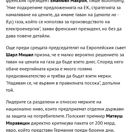
френския президент
Еманюел Макрон
, пише Bloomberg.
"Ние подкрепяме предложенията на ЕК, стратегията за
намаляване на цените, да имаме таван на (
цената на -
б.р.
) газа, който се използва за производството на
електроенергия", заяви френският президент, но без да
дава повече детайли.
Още преди срещата председателят на Европейския съвет
Шарл Мишел
призна, че е малко вероятно решението за
таван на цената на газа да бъде взето днес. Според него
обаче енергийната криза е много голямо
предизвикателство и трябва да бъдат взети мерки.
"Надявам се, че вървим в правилната посока", допълни
той.
Лидерите са разделени и относно мерките на
национално ниво, които предприемат отделни държави
за защита на потребителите. Полският премиер
Матеуш
Моравецки
директно критикува пакета от 200 млрд.
евро, който представи Германия преди броени дни,