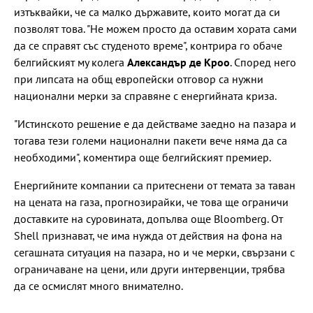
изтъквайки, че са малко държавите, които могат да си
позволят това. "Не можем просто да оставим хората сами
да се справят със студеното време", контрира го обаче
белгийският му колега
Александър де Кроо
. Според него
при липсата на общ европейски отговор са нужни
национални мерки за справяне с енергийната криза.
"Истинското решение е да действаме заедно на пазара и
тогава тези големи национални пакети вече няма да са
необходими", коментира още белгийският премиер.
Енергийните компании са притеснени от темата за таван
на цената на газа, прогнозирайки, че това ще ограничи
доставките на суровината, допълва още Bloomberg. От
Shell признават, че има нужда от действия на фона на
сегашната ситуация на пазара, но и че мерки, свързани с
ограничаване на цени, или други интервенции, трябва
да се осмислят много внимателно.