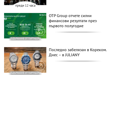
преди 12 часа
OTP Group отчете силни
финансови резултати през
първото полугодие
СЪДЪРЖАНИЕ ОТ ПАРТНЬОРИ
Последно забелязан в Кореком.
Днес – в JULIANY
СЪДЪРЖАНИЕ ОТ ПАРТНЬОРИ