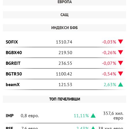
ЕВРОПА
САЩ
ИНДЕКСИ БФБ
SOFIX
1310.74
-0,03%
BGBX40
219.50
-0,26%
BGREIT
236.55
-0,07%
BGTR30
1100.42
-0,54%
beamX
121.53
2,63%
ТОП ПЕЧЕЛИВШИ
357,6 хил.
IMP
0,8 евро.
11,11%
евро
BSE
7,6 евро.
2,43%
38 хил. евро