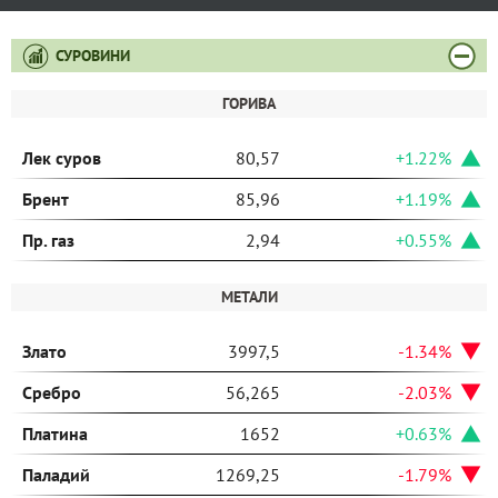
СУРОВИНИ
ГОРИВА
Лек суров
80,57
+1.22%
Брент
85,96
+1.19%
Пр. газ
2,94
+0.55%
МЕТАЛИ
Злато
3997,5
-1.34%
Сребро
56,265
-2.03%
Платина
1652
+0.63%
Паладий
1269,25
-1.79%