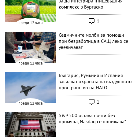
за да интегрира птицевъдния
комплекс в Бургаско
1
преди 12 часа
Седмичните молби за помощи
при безработица в САЩ леко се
увеличават
преди 12 часа
България, Румъния и Испания
засилват охраната на въздушното
пространство на НАТО
1
преди 12 часа
S&P 500 остава почти без
промяна, Nasdaq се понижава*