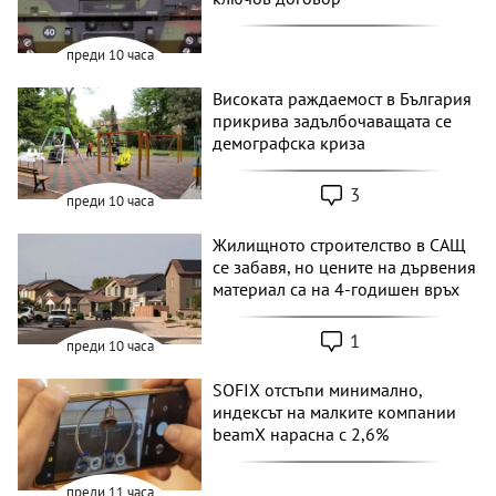
преди 10 часа
Високата раждаемост в България
прикрива задълбочаващата се
демографска криза
3
преди 10 часа
Жилищното строителство в САЩ
се забавя, но цените на дървения
материал са на 4-годишен връх
1
преди 10 часа
SOFIX отстъпи минимално,
индексът на малките компании
beamX нарасна с 2,6%
преди 11 часа