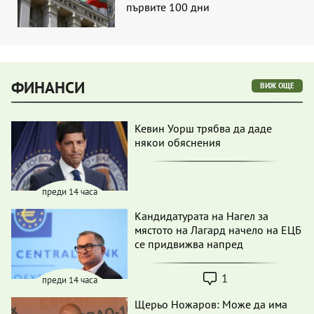
първите 100 дни
ФИНАНСИ
ВИЖ ОЩЕ
Кевин Уорш трябва да даде
някои обяснения
преди 14 часа
Кандидатурата на Нагел за
мястото на Лагард начело на ЕЦБ
се придвижва напред
1
преди 14 часа
Щерьо Ножаров: Може да има