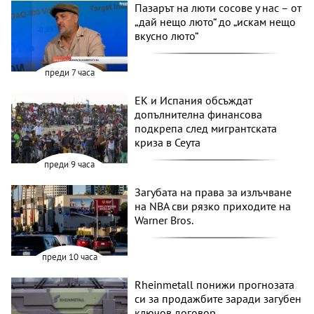
Пазарът на люти сосове у нас – от
„дай нещо люто“ до „искам нещо
вкусно люто“
преди 7 часа
ЕК и Испания обсъждат
допълнителна финансова
подкрепа след мигрантската
криза в Сеута
преди 9 часа
Загубата на права за излъчване
на NBA сви рязко приходите на
Warner Bros.
преди 10 часа
Rheinmetall понижи прогнозата
си за продажбите заради загубен
ключов договор