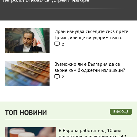
Иран изнудва съседите си: Спрете
Тръмп, или ще ви ударим тежко
2
Възможно ли е България да се
върне към бюджетни излишъци?
2
ТОП НОВИНИ
ВИЖ ОЩЕ
В Европа работят над 10 хил.
пивоварни, в България те са 42