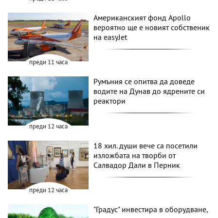
Американският фонд Apollo
вероятно ще е новият собственик
на easyJet
преди 11 часа
Румъния се опитва да доведе
водите на Дунав до ядрените си
реактори
преди 12 часа
18 хил. души вече са посетили
изложбата на творби от
Салвадор Дали в Перник
преди 12 часа
"Градус" инвестира в оборудване,