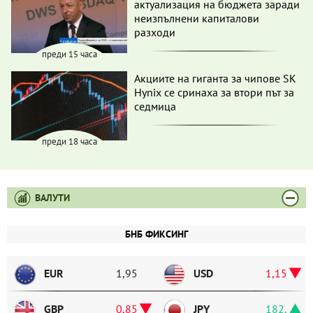
актуализация на бюджета заради
неизпълнени капиталови
разходи
преди 15 часа
Акциите на гиганта за чипове SK
Hynix се сринаха за втори път за
седмица
преди 18 часа
ВАЛУТИ
БНБ ФИКСИНГ
EUR
1,95583
USD
1,1542
GBP
0,85705
JPY
182,17