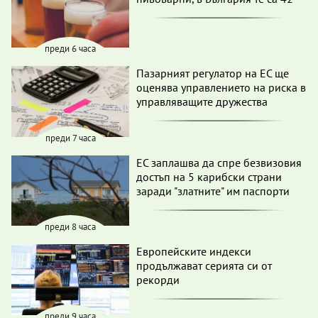
преди 6 часа
Пазарният регулатор на ЕС ще
оценява управлението на риска в
управляващите дружества
преди 7 часа
ЕС заплашва да спре безвизовия
достъп на 5 карибски страни
заради "златните" им паспорти
преди 8 часа
Европейските индекси
продължават серията си от
рекорди
преди 9 часа