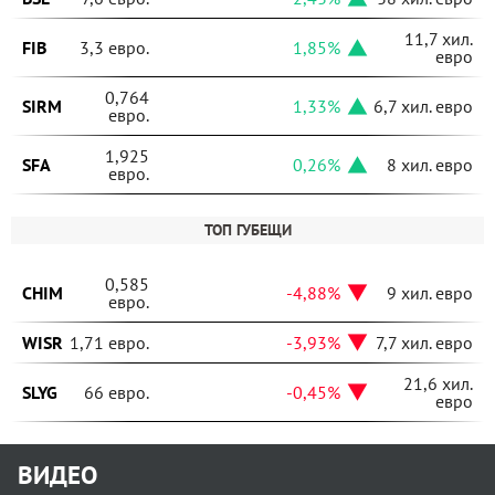
11,7 хил.
FIB
3,3 евро.
1,85%
евро
0,764
SIRM
1,33%
6,7 хил. евро
евро.
1,925
SFA
0,26%
8 хил. евро
евро.
ТОП ГУБЕЩИ
0,585
CHIM
-4,88%
9 хил. евро
евро.
WISR
1,71 евро.
-3,93%
7,7 хил. евро
21,6 хил.
SLYG
66 евро.
-0,45%
евро
ВИДЕО