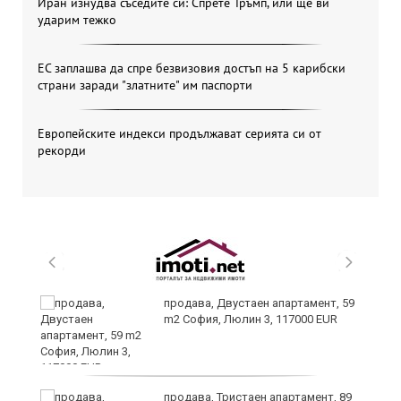
Иран изнудва съседите си: Спрете Тръмп, или ще ви
ударим тежко
ЕС заплашва да спре безвизовия достъп на 5 карибски
страни заради "златните" им паспорти
Европейските индекси продължават серията си от
рекорди
продава, Двустаен апартамент, 59
m2 София, Люлин 3, 117000 EUR
ст
продава, Тристаен апартамент, 89