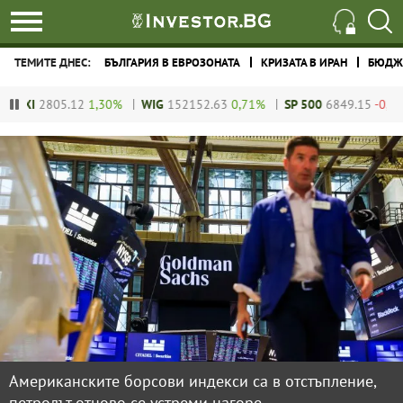
ТЕМИТЕ ДНЕС:
БЪЛГАРИЯ В ЕВРОЗОНАТА
КРИЗАТА В ИРАН
БЮДЖЕ
2
1,30%
WIG
152152.63
0,71%
SP 500
6849.15
-0,01%
DJIA
4759
Американските борсови индекси са в отстъпление,
петролът отново се устреми нагоре