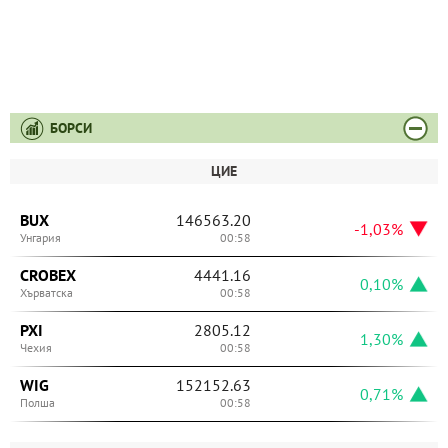
БОРСИ
ЦИЕ
BUX
146563.20
-1,03%
Унгария
00:58
CROBEX
4441.16
0,10%
Хърватска
00:58
PXI
2805.12
1,30%
Чехия
00:58
WIG
152152.63
0,71%
Полша
00:58