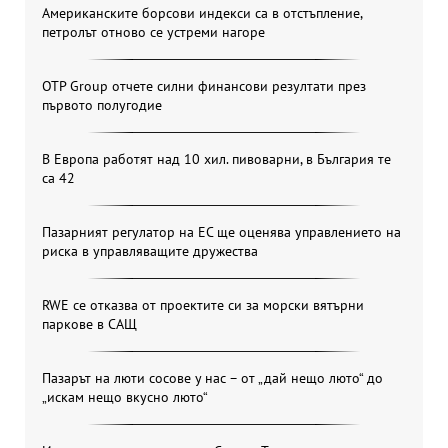
Американските борсови индекси са в отстъпление,
петролът отново се устреми нагоре
OTP Group отчете силни финансови резултати през
първото полугодие
В Европа работят над 10 хил. пивоварни, в България те
са 42
Пазарният регулатор на ЕС ще оценява управлението на
риска в управляващите дружества
RWE се отказва от проектите си за морски вятърни
паркове в САЩ
Пазарът на люти сосове у нас – от „дай нещо люто“ до
„искам нещо вкусно люто“