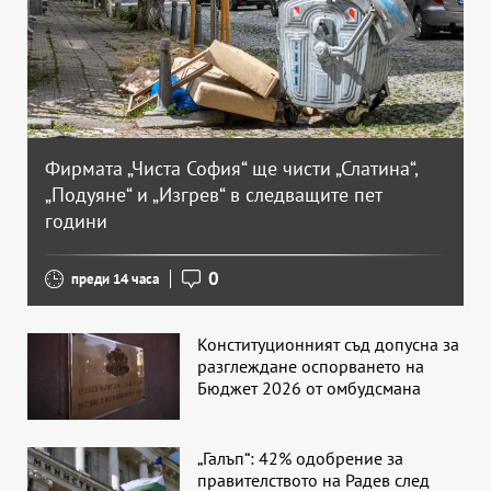
Фирмата „Чиста София“ ще чисти „Слатина“,
„Подуяне“ и „Изгрев“ в следващите пет
години
0
преди 14 часа
Конституционният съд допусна за
разглеждане оспорването на
Бюджет 2026 от омбудсмана
„Галъп“: 42% одобрение за
правителството на Радев след