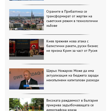
Страните в Прибалтика се
трансформират от жертви на
съветския режим в технологични
хъбове
Киев преживя нова атака с
балистични ракети, руски бизнес
не призна Крим за част от Русия
Щерьо Ножаров: Може да има
актуализация на бюджета заради
неизпълнени капиталови разходи
Високата раждаемост в България
прикрива задълбочаващата се
демографска криза