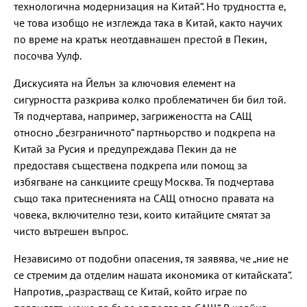
технологична модернизация на Китай“. Но трудността е,
че това изобщо не изглежда така в Китай, както научих
по време на кратък неотдавнашен престой в Пекин,
посочва Уулф.
Дискусията на Йелън за ключовия елемент на
сигурността разкрива колко проблематичен би бил той.
Тя подчертава, например, загрижеността на САЩ
относно „безграничното“ партньорство и подкрепа на
Китай за Русия и предупреждава Пекин да не
предоставя съществена подкрепа или помощ за
избягване на санкциите срещу Москва. Тя подчертава
също така притесненията на САЩ относно правата на
човека, включително тези, които китайците смятат за
чисто вътрешен въпрос.
Независимо от подобни опасения, тя заявява, че „ние не
се стремим да отделим нашата икономика от китайската“.
Напротив, „разрастващ се Китай, който играе по