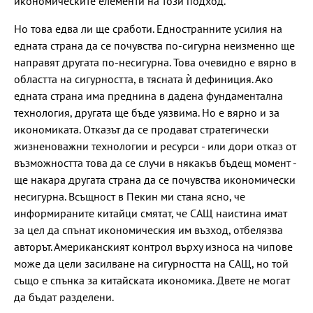
икономическите елементи на този подход.
Но това едва ли ще сработи. Едностранните усилия на
едната страна да се почувства по-сигурна неизменно ще
направят другата по-несигурна. Това очевидно е вярно в
областта на сигурността, в тясната ѝ дефиниция. Ако
едната страна има преднина в дадена фундаментална
технология, другата ще бъде уязвима. Но е вярно и за
икономиката. Отказът да се продават стратегически
жизненоважни технологии и ресурси - или дори отказ от
възможността това да се случи в някакъв бъдещ момент -
ще накара другата страна да се почувства икономически
несигурна. Всъщност в Пекин ми стана ясно, че
информираните китайци смятат, че САЩ наистина имат
за цел да спънат икономическия им възход, отбелязва
авторът. Американският контрол върху износа на чипове
може да цели засилване на сигурността на САЩ, но той
също е спънка за китайската икономика. Двете не могат
да бъдат разделени.