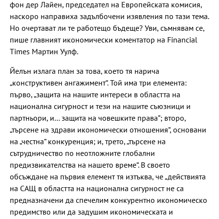
фон дер Лайен, председател на Европейската комисия,
наскоро направиха задълбочени изявления по тази тема.
Но очертават ли те работещо бъдеще? Уви, съмнявам се,
пише главният икономически коментатор на Financial
Times Мартин Уулф.
Йелън излага план за това, което тя нарича
„конструктивен ангажимент“. Той има три елемента:
първо, „защита на нашите интереси в областта на
национална сигурност и тези на нашите съюзници и
партньори, и… защита на човешките права”; второ,
„търсене на здрави икономически отношения“, основани
на „честна“ конкуренция; и, трето, „търсене на
сътрудничество по неотложните глобални
предизвикателства на нашето време“. В своето
обсъждане на първия елемент тя изтъква, че „действията
на САЩ в областта на национална сигурност не са
предназначени да спечелим конкурентно икономическо
предимство или да задушим икономическата и