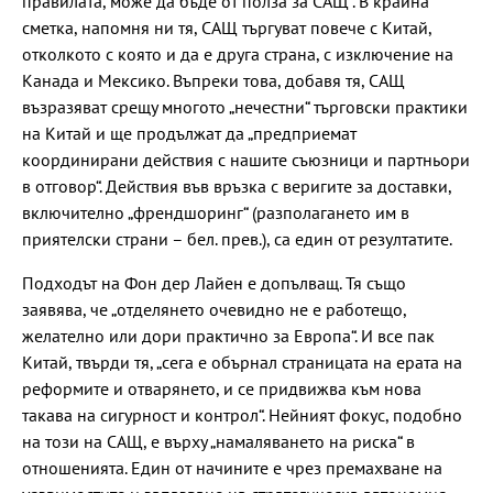
правилата, може да бъде от полза за САЩ“. В крайна
сметка, напомня ни тя, САЩ търгуват повече с Китай,
отколкото с която и да е друга страна, с изключение на
Канада и Мексико. Въпреки това, добавя тя, САЩ
възразяват срещу многото „нечестни“ търговски практики
на Китай и ще продължат да „предприемат
координирани действия с нашите съюзници и партньори
в отговор“. Действия във връзка с веригите за доставки,
включително „френдшоринг“ (разполагането им в
приятелски страни – бел. прев.), са един от резултатите.
Подходът на Фон дер Лайен е допълващ. Тя също
заявява, че „отделянето очевидно не е работещо,
желателно или дори практично за Европа“. И все пак
Китай, твърди тя, „сега е обърнал страницата на ерата на
реформите и отварянето, и се придвижва към нова
такава на сигурност и контрол“. Нейният фокус, подобно
на този на САЩ, е върху „намаляването на риска“ в
отношенията. Един от начините е чрез премахване на