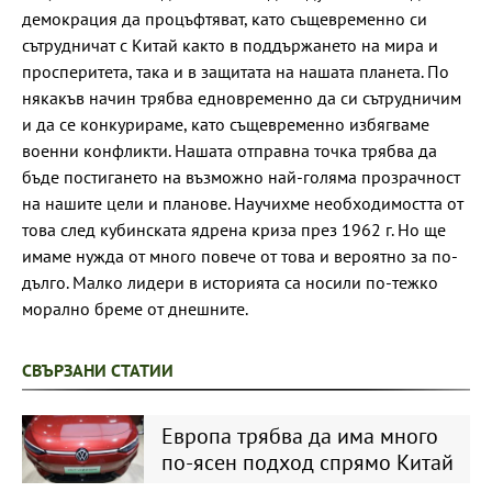
демокрация да процъфтяват, като същевременно си
сътрудничат с Китай както в поддържането на мира и
просперитета, така и в защитата на нашата планета. По
някакъв начин трябва едновременно да си сътрудничим
и да се конкурираме, като същевременно избягваме
военни конфликти. Нашата отправна точка трябва да
бъде постигането на възможно най-голяма прозрачност
на нашите цели и планове. Научихме необходимостта от
това след кубинската ядрена криза през 1962 г. Но ще
имаме нужда от много повече от това и вероятно за по-
дълго. Малко лидери в историята са носили по-тежко
морално бреме от днешните.
СВЪРЗАНИ СТАТИИ
Европа трябва да има много
по-ясен подход спрямо Китай