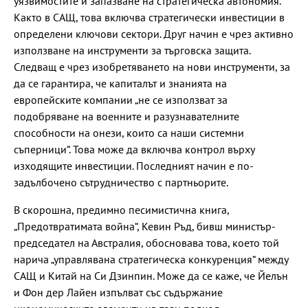
уязвимостите и запазване на стратегическа автономия.
Както в САЩ, това включва стратегически инвестиции в
определени ключови сектори. Друг начин е чрез активно
използване на инструменти за търговска защита.
Следващ е чрез изобретяването на нови инструменти, за
да се гарантира, че капиталът и знанията на
европейските компании „не се използват за
подобряване на военните и разузнавателните
способности на онези, които са наши системни
съперници“. Това може да включва контрол върху
изходящите инвестиции. Последният начин е по-
задълбочено сътрудничество с партньорите.
В скорошна, предимно песимистична книга,
„Предотвратимата война“, Кевин Ръд, бивш министър-
председател на Австралия, обосновава това, което той
нарича „управлявана стратегическа конкуренция“ между
САЩ и Китай на Си Дзинпин. Може да се каже, че Йелън
и Фон дер Лайен изпълват със съдържание