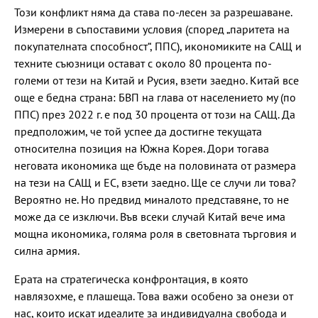
Този конфликт няма да става по-лесен за разрешаване.
Измерени в съпоставими условия (според „паритета на
покупателната способност“, ППС), икономиките на САЩ и
техните съюзници остават с около 80 процента по-
големи от тези на Китай и Русия, взети заедно. Китай все
още е бедна страна: БВП на глава от населението му (по
ППС) през 2022 г. е под 30 процента от този на САЩ. Да
предположим, че той успее да достигне текущата
относителна позиция на Южна Корея. Дори тогава
неговата икономика ще бъде на половината от размера
на тези на САЩ и ЕС, взети заедно. Ще се случи ли това?
Вероятно не. Но предвид миналото представяне, то не
може да се изключи. Във всеки случай Китай вече има
мощна икономика, голяма роля в световната търговия и
силна армия.
Ерата на стратегическа конфронтация, в която
навлязохме, е плашеща. Това важи особено за онези от
нас, които искат идеалите за индивидуална свобода и