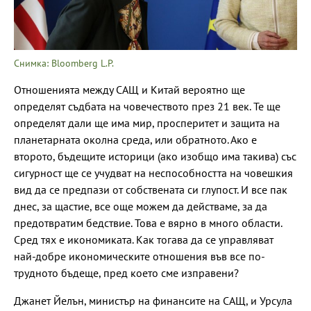
Снимка: Bloomberg L.P.
Отношенията между САЩ и Китай вероятно ще
определят съдбата на човечеството през 21 век. Те ще
определят дали ще има мир, просперитет и защита на
планетарната околна среда, или обратното. Ако е
второто, бъдещите историци (ако изобщо има такива) със
сигурност ще се учудват на неспособността на човешкия
вид да се предпази от собствената си глупост. И все пак
днес, за щастие, все още можем да действаме, за да
предотвратим бедствие. Това е вярно в много области.
Сред тях е икономиката. Как тогава да се управляват
най-добре икономическите отношения във все по-
трудното бъдеще, пред което сме изправени?
Джанет Йелън, министър на финансите на САЩ, и Урсула