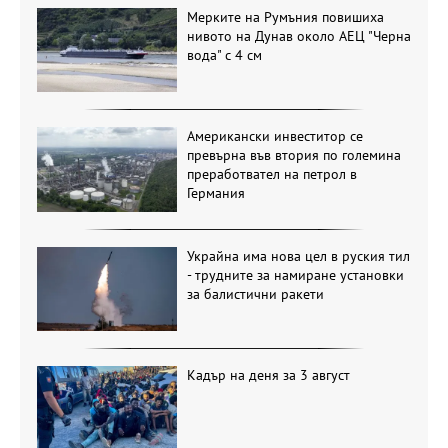
Мерките на Румъния повишиха
нивото на Дунав около АЕЦ "Черна
вода" с 4 см
Американски инвеститор се
превърна във втория по големина
преработвател на петрол в
Германия
Украйна има нова цел в руския тил
- трудните за намиране установки
за балистични ракети
Кадър на деня за 3 август