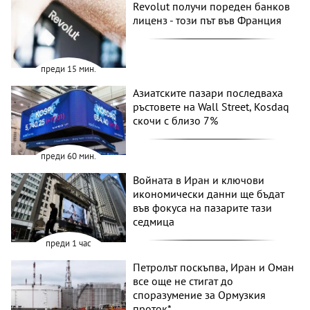
Revolut получи пореден банков
лиценз - този път във Франция
преди 15 мин.
Азиатските пазари последваха
ръстовете на Wall Street, Kosdaq
скочи с близо 7%
преди 60 мин.
Войната в Иран и ключови
икономически данни ще бъдат
във фокуса на пазарите тази
седмица
преди 1 час
Петролът поскъпва, Иран и Оман
все още не стигат до
споразумение за Ормузкия
проток*