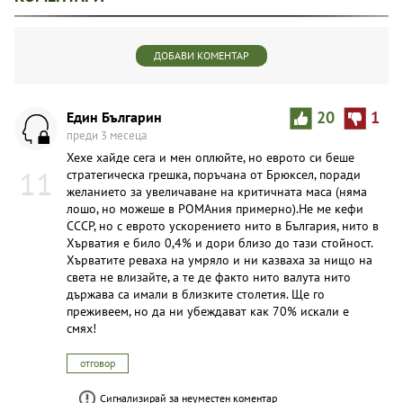
ДОБАВИ КОМЕНТАР
Един Българин
20
1
преди 3 месеца
Хехе хайде сега и мен оплюйте, но еврото си беше
11
стратегическа грешка, поръчана от Брюксел, поради
желанието за увеличаване на критичната маса (няма
лошо, но можеше в РОМАния примерно).Не ме кефи
СССР, но с еврото ускорението нито в България, нито в
Хърватия е било 0,4% и дори близо до тази стойност.
Хърватите реваха на умряло и ни казваха за нищо на
света не влизайте, а те де факто нито валута нито
държава са имали в близките столетия. Ще го
преживеем, но да ни убеждават как 70% искали е
смях!
отговор
Сигнализирай за неуместен коментар