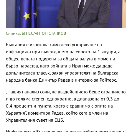
Снимка: БГНЕС/АНТОН СТАНКОВ
България е изпитала само леко ускоряване на
инфлацията при въвеждането на еврото на 1 януари, а
обществената подкрепа за общата валута в момента
бързо нараства, като войната в Иран може да даде
допълнителен тласък, заяви управителят на Българска
народна банка Димитър Радев в интервю за Ройтерс.
„Нашият анализ сочи, че въздействието беше ограничено
и до голяма степен еднократно, в диапазона от 0,3 до
0,4 процентни пункта, което е сравнимо с опита на
Хърватия“, коментира Радев, който сега е член на
Управителния съвет на ЕЦБ.
Инфлацията в България всъщност се забави през януари