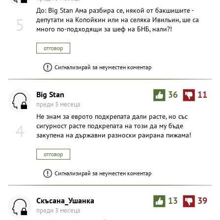
До: Big Stan Ама разбира се, някой от бакшишите -
5
депутати на Копойкин или на селяка Ивильин, ше са
много по-подходящи за шеф на БНБ, нали?!
отговор
Сигнализирай за неуместен коментар
Big Stan
36
11
преди 3 месеца
Не знам за еврото подкрепата дали расте, но със
4
сигурност расте подкрепата на този да му бъде
закупена на държавни разноски раирана пижама!
отговор
Сигнализирай за неуместен коментар
Скъсана_Ушанка
13
39
преди 3 месеца