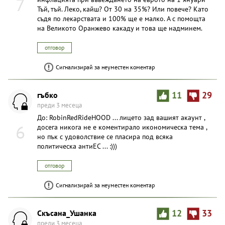
7
Тъй, тъй. Леко, кайш? От 30 на 35%? Или повече? Като
съдя по лекарствата и 100% ще е малко. А с помощта
на Великото Оранжево какаду и това ще надминем.
отговор
Сигнализирай за неуместен коментар
гъбко
11
29
преди 3 месеца
До: RobinRedRideHOOD ... лицето зад вашият акаунт ,
6
досега никога не е коментирало икономическа тема ,
но пък с удоволствие се пласира под всяка
политическа антиЕС ... :)))
отговор
Сигнализирай за неуместен коментар
Скъсана_Ушанка
12
33
преди 3 месеца