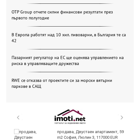
OTP Group отчете силни финансови резултати през
първото полугодие
В Европа работят над 10 хил. пивоварни, в България те са
42
Пазарният регулатор на ЕС ще оценява управлението на
риска в управляващите дружества
RWE се отказва от проектите си за морски вятърни
паркове в САЩ
продава, Двустаен апартамент, 59
m2 София, Люлин 3, 117000 EUR