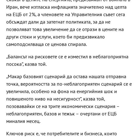
Иран, вече изтласка инфлацията значително над целта
на ЕЦБ от 2%, а членовете на Управителния съвет сега
обсъждат дали да затегнат политиката, за да не
позволяват това увеличение да се отрази в цените на
други стоки и услуги, което би предизвикало
самоподсилваща се ценова спирала.
„Балансът на рисковете се е изместил в неблагоприятна
посока“, казва той.
„Макар базовият сценарий да остава нашата отправна
точка, вероятността за по-неблагоприятен сценарий се е
увеличила, особено на фона на енергийния шок и
повишеното ниво на несигурност“, казва той,
позовавайки се на трите икономически сценария –
неблагоприятен, базов и тежък – очертани от ЕЦБ
миналия месец.
Ключов риск е, че потребителите и бизнеса, които