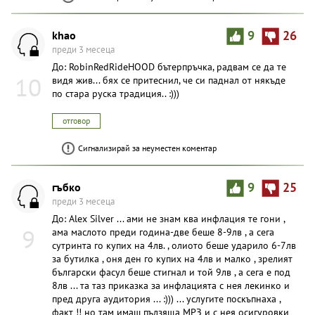
khao
9
26
преди 3 месеца
До: RobinRedRideHOOD бътерпръчка, радвам се да те
10
видя жив... бях се притеснил, че си паднал от някъде
по стара руска традиция.. :)))
отговор
Сигнализирай за неуместен коментар
гъбко
9
25
преди 3 месеца
До: Alex Silver ... ами не знам ква инфлация те гони ,
9
ама маслото преди година-две беше 8-9лв , а сега
сутринта го купих на 4лв. , олиото беше ударило 6-7лв
за бутилка , оня ден го купих на 4лв и малко , зрелият
български фасул беше стигнал и той 9лв , а сега е под
8лв ... та таз приказка за инфлацията с нея лекинко и
пред друга аудитория ... :))) ... услугите поскъпнаха ,
факт !! но там имаш пълзяща МРЗ и с нея осигуровки