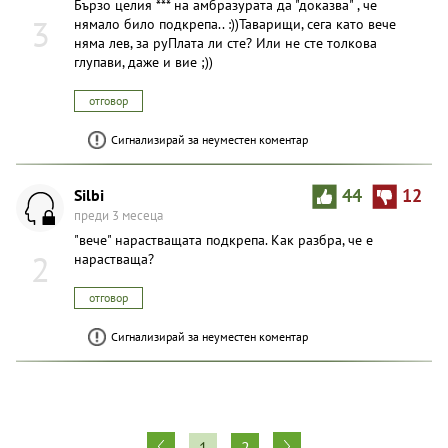
Бързо целия *** на амбразурата да "доказва" , че
3
нямало било подкрепа.. :))Таварищи, сега като вече
няма лев, за руПлата ли сте? Или не сте толкова
глупави, даже и вие ;))
отговор
Сигнализирай за неуместен коментар
Silbi
44
12
преди 3 месеца
"вече" нарастващата подкрепа. Как разбра, че е
2
нарастваща?
отговор
Сигнализирай за неуместен коментар
1
2