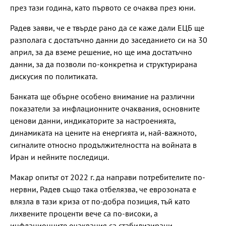
през тази година, като първото се очаква през юни.
Радев заяви, че е твърде рано да се каже дали ЕЦБ ще
разполага с достатъчно данни до заседанието си на 30
април, за да вземе решение, но ще има достатъчно
данни, за да позволи по-конкретна и структурирана
дискусия по политиката.
Банката ще обърне особено внимание на различни
показатели за инфлационните очаквания, основните
ценови данни, индикаторите за настроенията,
динамиката на цените на енергията и, най-важното,
сигналите относно продължителността на войната в
Иран и нейните последици.
Макар опитът от 2022 г. да направи потребителите по-
нервни, Радев също така отбелязва, че еврозоната е
влязла в тази криза от по-добра позиция, тъй като
лихвените проценти вече са по-високи, а
инфлационните очаквания са стабилизирани.