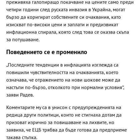
преживяха галопиращо покачване на цените само преди
четири години след руската инвазия в Украйна, могат
бързо да коригират собствените си очаквания, като
изискват по-високи цени и заплати и предизвикат
инфлационна спирала, която след това се оказва скъпа
за потушаване.
Поведението се е променило
„Последните тенденции в инфлацията изглежда са
повишили чувствителността на очакванията, което
означава, че отражението на нови шокове може да
настъпи по-бързо, отколкото при нормални условия“,
заяви Радев.
Коментарите му са в унисон с предупрежденията на
редица други политици, които не стигнаха дотам да
призоват изрично за повишаване на лихвите, но
заявиха, че ЕЦБ трябва да бъде готова да предприеме
такава стъпка.