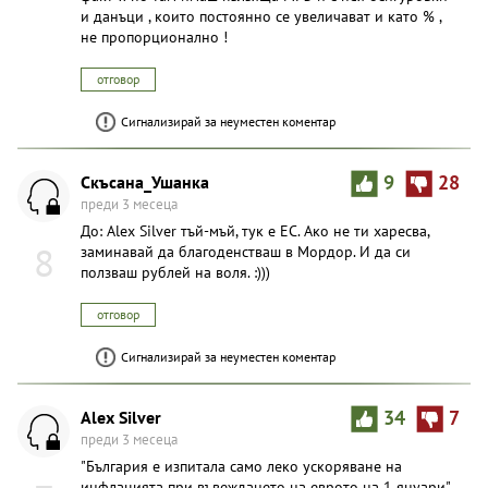
и данъци , които постоянно се увеличават и като % ,
не пропорционално !
отговор
Сигнализирай за неуместен коментар
Скъсана_Ушанка
9
28
преди 3 месеца
До: Alex Silver тъй-мъй, тук е ЕС. Ако не ти харесва,
8
заминавай да благоденстваш в Мордор. И да си
ползваш рублей на воля. :)))
отговор
Сигнализирай за неуместен коментар
Alex Silver
34
7
преди 3 месеца
"България е изпитала само леко ускоряване на
инфлацията при въвеждането на еврото на 1 януари"