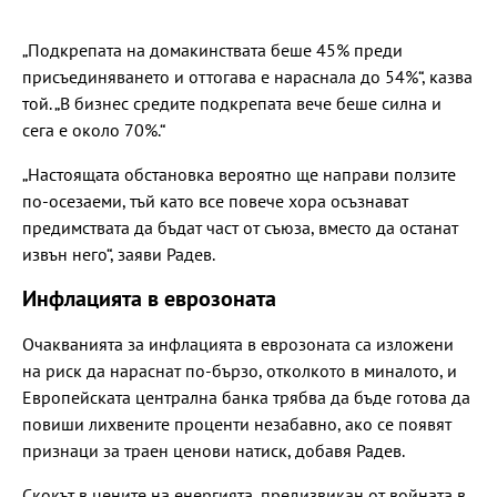
„Подкрепата на домакинствата беше 45% преди
присъединяването и оттогава е нараснала до 54%“, казва
той. „В бизнес средите подкрепата вече беше силна и
сега е около 70%.“
„Настоящата обстановка вероятно ще направи ползите
по-осезаеми, тъй като все повече хора осъзнават
предимствата да бъдат част от съюза, вместо да останат
извън него“, заяви Радев.
Инфлацията в еврозоната
Очакванията за инфлацията в еврозоната са изложени
на риск да нараснат по-бързо, отколкото в миналото, и
Европейската централна банка трябва да бъде готова да
повиши лихвените проценти незабавно, ако се появят
признаци за траен ценови натиск, добавя Радев.
Скокът в цените на енергията, предизвикан от войната в