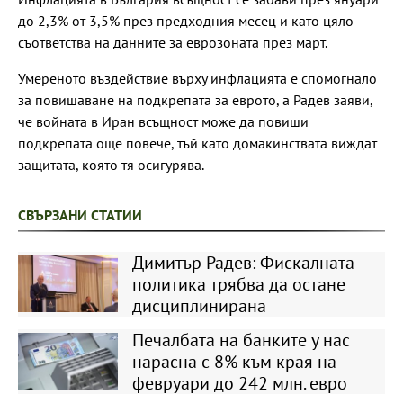
до 2,3% от 3,5% през предходния месец и като цяло
съответства на данните за еврозоната през март.
Умереното въздействие върху инфлацията е спомогнало
за повишаване на подкрепата за еврото, а Радев заяви,
че войната в Иран всъщност може да повиши
подкрепата още повече, тъй като домакинствата виждат
защитата, която тя осигурява.
СВЪРЗАНИ СТАТИИ
Димитър Радев: Фискалната
политика трябва да остане
дисциплинирана
Печалбата на банките у нас
нарасна с 8% към края на
февруари до 242 млн. евро