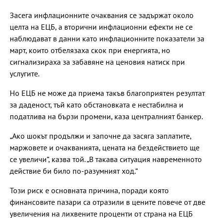
Засега инфлационните очаквания се задържат около
целта на ЕЦБ, а вторични инфлационни ефекти не се
наблюдават в данни като инфлационните показатели за
март, които отбелязаха скок при енергията, но
сигнализираха за забавяне на ценовия натиск при
услугите.
Но ЕЦБ не може да приема такъв благоприятен резултат
за даденост, тъй като обстановката е нестабилна и
податлива на бързи промени, каза централният банкер.
„Ако шокът продължи и започне да засяга заплатите,
маржовете и очакванията, цената на бездействието ще
се увеличи“, казва той. „В такава ситуация навременното
действие би било по-разумният ход.“
Този риск е основната причина, поради която
финансовите пазари са отразили в цените повече от две
увеличения на лихвените проценти от страна на ЕЦБ