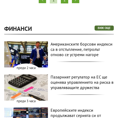
ФИНАНСИ
ВИЖ ОЩЕ
Американските борсови индекси
са в отстъпление, петролът
отново се устреми нагоре
преди 2 часа
Пазарният регулатор на ЕС ще
оценява управлението на риска в
управляващите дружества
преди 3 часа
Европейските индекси
продължават серията си от