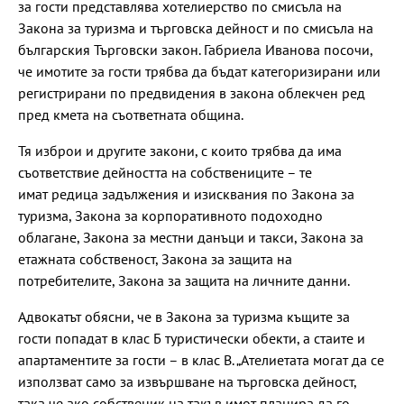
за гости представлява хотелиерство по смисъла на
Закона за туризма и търговска дейност и по смисъла на
българския Търговски закон. Габриела Иванова посочи,
че имотите за гости трябва да бъдат категоризирани или
регистрирани по предвидения в закона облекчен ред
пред кмета на съответната община.
Тя изброи и другите закони, с които трябва да има
съответствие дейността на собствениците – те
имат редица задължения и изисквания по Закона за
туризма, Закона за корпоративното подоходно
облагане, Закона за местни данъци и такси, Закона за
етажната собственост, Закона за защита на
потребителите, Закона за защита на личните данни.
Адвокатът обясни, че в Закона за туризма къщите за
гости попадат в клас Б туристически обекти, а стаите и
апартаментите за гости – в клас В. „Ателиетата могат да се
използват само за извършване на търговска дейност,
така че ако собственик на такъв имот планира да го