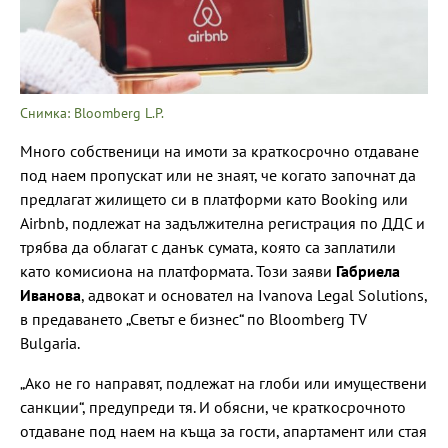
Снимка: Bloomberg L.P.
Много собственици на имоти за краткосрочно отдаване
под наем пропускат или не знаят, че когато започнат да
предлагат жилището си в платформи като Booking или
Airbnb, подлежат на задължителна регистрация по ДДС и
трябва да облагат с данък сумата, която са заплатили
като комисиона на платформата. Този заяви
Габриела
Иванова
, адвокат и основател на Ivanova Legal Solutions,
в предаването „Светът е бизнес“ по Bloomberg TV
Bulgaria.
„Ако не го направят, подлежат на глоби или имуществени
санкции“, предупреди тя. И обясни, че краткосрочното
отдаване под наем на къща за гости, апартамент или стая