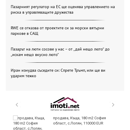
Пазарният регулатор на ЕС ще оценява управлението на
риска в управляващите дружества
RWE се отказва от проектите си за морски вятърни
паркове в САЩ
Пазарът на люти сосове у нас – от „дай нещо люто“ до
„искам нещо вкусно люто“
Иран изнудва съседите си: Спрете Тръмп, или ще ви
ударим тежко
продава, Къща, 180 m2 София
област, с.Лопян, 110000 EUR