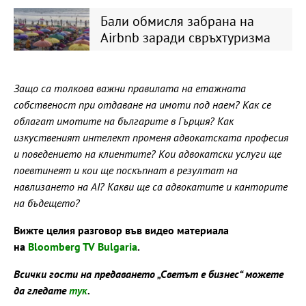
Бали обмисля забрана на
Airbnb заради свръхтуризма
Защо са толкова важни правилата на етажната
собственост при отдаване на имоти под наем? Как се
облагат имотите на българите в Гърция? Как
изкуственият интелект променя адвокатската професия
и поведението на клиентите? Кои адвокатски услуги ще
поевтинеят и кои ще поскъпнат в резултат на
навлизането на AI? Какви ще са адвокатите и канторите
на бъдещето?
Вижте целия разговор във видео материала
на
Bloomberg TV Bulgaria
.
Всички гости на предаването „Светът е бизнес“ можете
да гледате
тук
.