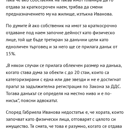
отдава за краткосрочен наем, трябва да смени
предназначението му на жилище, изтъкна Иванова.
По думите ѝ ако собственик на имот за краткосрочно
отдаване под наем започне дейност като физическо
лице, той ще бъде третиран за данъчни цели като
едноличен търговец и за него ще се прилага данък от
15%.
„В някои случаи се прилага облекчен размер на данъка,
когато става дума за обекти с до 20 стаи, които са
категоризирани с една или две звезди и не е достигнат
прагът за задължителна регистрация по Закона за ДДС.
Тогава данъкът се определя на местно ниво и е по-
нисък“, поясни адвокатът.
Според Габриела Иванова недостатък е, че хората, които
започват като физически лица, отговарят с цялото си
имущество. Тя смята, че това е разумно, когато се отдава