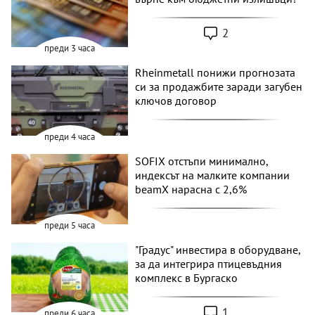
2
преди 3 часа
Rheinmetall понижи прогнозата
си за продажбите заради загубен
ключов договор
преди 4 часа
SOFIX отстъпи минимално,
индексът на малките компании
beamX нарасна с 2,6%
преди 5 часа
"Градус" инвестира в оборудване,
за да интегрира птицевъдния
комплекс в Бургаско
1
преди 6 часа